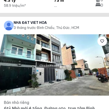
4.3 tỷ
73 m²
0
58.9 triệu/m²
...
NHÀ ĐẤT VIẾT HOA
3 tháng trước
·
Bình Chiểu, Thủ Đức, HCM
Bán nhà riêng
6tỷ Nhà mới 4 tầng, Đường oto, trun tâm Bình