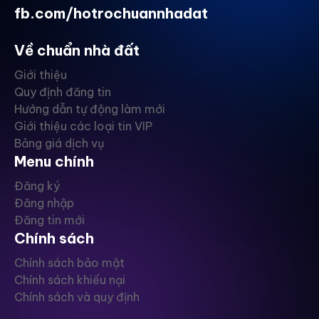
fb.com/hotrochuannhadat
Về chuẩn nhà đất
Giới thiệu
Quy định đăng tin
Hướng dẫn tự động làm mới
Giới thiệu các loại tin VIP
Bảng giá dịch vụ
Menu chính
Đăng ký
Đăng nhập
Đăng tin mới
Chính sách
Chính sách bảo mật
Chính sách khiếu nại
Chính sách và quy định