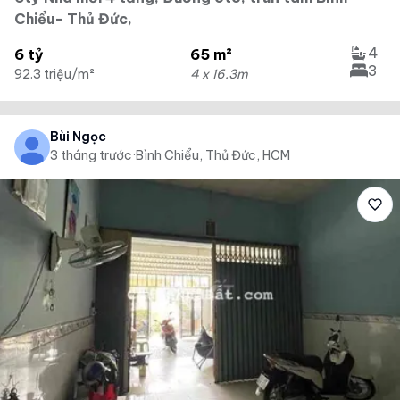
Chiểu- Thủ Đức,
4
6 tỷ
65 m²
3
92.3 triệu/m²
4 x 16.3m
Bùi Ngọc
3 tháng trước
·
Bình Chiểu, Thủ Đức, HCM