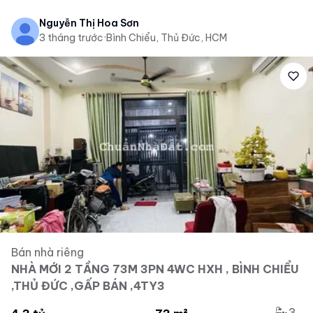
Nguyễn Thị Hoa Sơn
3 tháng trước
·
Bình Chiểu, Thủ Đức, HCM
Bán nhà riêng
NHÀ MỚI 2 TẦNG 73M 3PN 4WC HXH , BÌNH CHIỂU
,THỦ ĐỨC ,GẤP BÁN ,4TY3
3