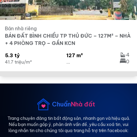
Bán nhà riêng
BÁN ĐẤT BÌNH CHIỂU TP THỦ ĐỨC – 127M² – NHÀ
+ 4 PHÒNG TRỌ – GẦN KCN
4
5.3 tỷ
127 m²
0
41.7 triệu/m²
...
Chuẩn
Nhà đất
Trang chuyên đăng tin bất động sản, nhanh gọn và hiệu quả.
Nếu bạn muốn góp ý, phản ánh vấn đề, yêu cầu xoá tin, vui
lòng nhắn tin cho chúng tôi qua trang hỗ trợ trên facebook: