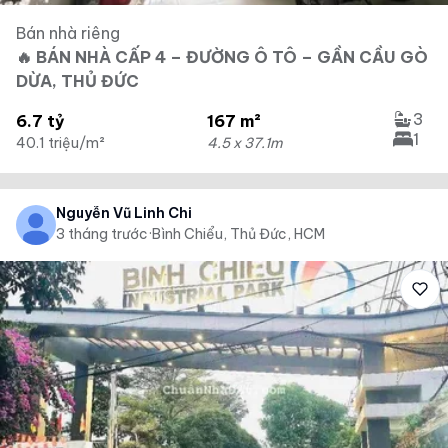
Bán nhà riêng
🔥 BÁN NHÀ CẤP 4 – ĐƯỜNG Ô TÔ – GẦN CẦU GÒ
DỪA, THỦ ĐỨC
3
6.7 tỷ
167 m²
1
40.1 triệu/m²
4.5 x 37.1m
Nguyễn Vũ Linh Chi
3 tháng trước
·
Bình Chiểu, Thủ Đức, HCM