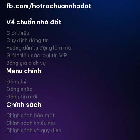
fb.com/hotrochuannhadat
Về chuẩn nhà đất
Giới thiệu
Quy định đăng tin
Hướng dẫn tự động làm mới
Giới thiệu các loại tin VIP
Bảng giá dịch vụ
Menu chính
Đăng ký
Đăng nhập
Đăng tin mới
Chính sách
Chính sách bảo mật
Chính sách khiếu nại
Chính sách và quy định