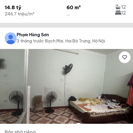
12
14.8 tỷ
60 m²
12
246.7 triệu/m²
...
Phạm Hùng Sơn
3 tháng trước
·
Bạch Mai, Hai Bà Trưng, Hà Nội
Bán nhà riêng