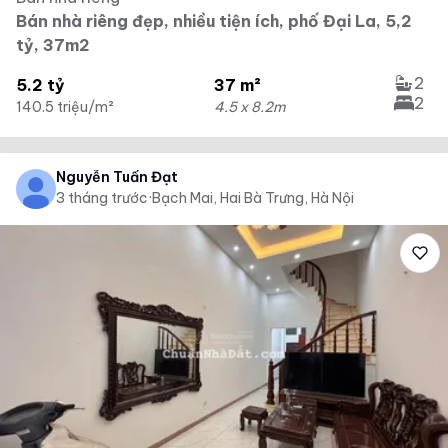
Bán nhà riêng đẹp, nhiều tiện ích, phố Đại La, 5,2
tỷ, 37m2
2
5.2 tỷ
37 m²
2
140.5 triệu/m²
4.5 x 8.2m
Nguyễn Tuấn Đạt
3 tháng trước
·
Bạch Mai, Hai Bà Trưng, Hà Nội