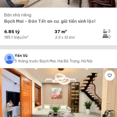
Bán nhà riêng
Bạch Mai - Đón Tết an cư, giữ tiền sinh lộc!
3
6.85 tỷ
37 m²
0
185.1 triệu/m²
3.5 x 10.6m
Yến Vũ
5 tháng trước
·
Bạch Mai, Hai Bà Trưng, Hà Nội