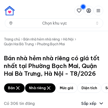
Nh
Chọn khu vực
Trang chủ
Bán nhà hẻm nhà riêng
Hà Nội
Quận Hai Bà Trưng
Phường Bạch Mai
Bán nhà hẻm nhà riêng có giá tốt
nhất tại Phường Bạch Mai, Quận
Hai Bà Trưng, Hà Nội - T8/2026
Bán
Nhà riêng
Mức giá
Diện tích
S
Có
306
tin đăng
Sắp xếp