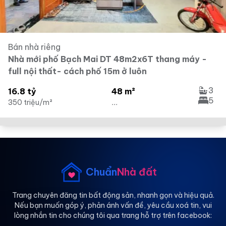
Bán nhà riêng
Nhà mới phố Bạch Mai DT 48m2x6T thang máy -
full nội thất- cách phố 15m ở luôn
3
16.8 tỷ
48 m²
5
350 triệu/m²
...
Chuẩn
Nhà đất
Trang chuyên đăng tin bất động sản, nhanh gọn và hiệu quả.
Nếu bạn muốn góp ý, phản ánh vấn đề, yêu cầu xoá tin, vui
lòng nhắn tin cho chúng tôi qua trang hỗ trợ trên facebook: