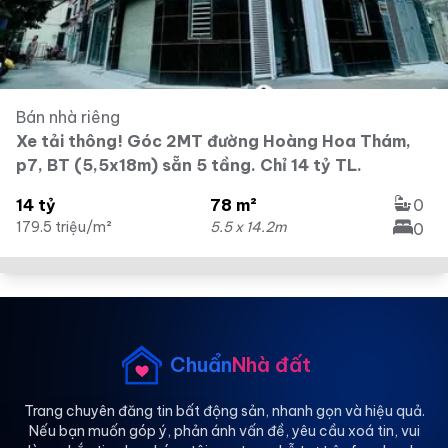
Bán nhà riêng
Xe tải thông! Góc 2MT đường Hoàng Hoa Thám,
p7, BT (5,5x18m) sẵn 5 tầng. Chỉ 14 tỷ TL.
14 tỷ
78 m²
0
179.5 triệu/m²
5.5 x 14.2m
0
Chuẩn
Nhà đất
Trang chuyên đăng tin bất động sản, nhanh gọn và hiệu quả.
Nếu bạn muốn góp ý, phản ánh vấn đề, yêu cầu xoá tin, vui