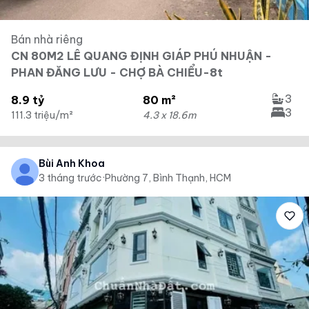
Bán nhà riêng
CN 80M2 LÊ QUANG ĐỊNH GIÁP PHÚ NHUẬN -
PHAN ĐĂNG LƯU - CHỢ BÀ CHIỂU-8t
3
8.9 tỷ
80 m²
3
111.3 triệu/m²
4.3 x 18.6m
Bùi Anh Khoa
3 tháng trước
·
Phường 7, Bình Thạnh, HCM