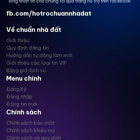
lòng nhắn tin cho chúng tôi qua trang hỗ trợ trên facebook:
fb.com/hotrochuannhadat
Về chuẩn nhà đất
Giới thiệu
Quy định đăng tin
Hướng dẫn tự động làm mới
Giới thiệu các loại tin VIP
Bảng giá dịch vụ
Menu chính
Đăng ký
Đăng nhập
Đăng tin mới
Chính sách
Chính sách bảo mật
Chính sách khiếu nại
Chính sách và quy định