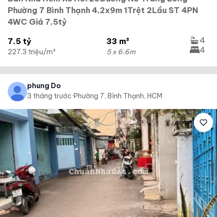
Phường 7 Bình Thạnh 4,2x9m 1Trệt 2Lầu ST 4PN
4WC Giá 7,5tỷ
4
7.5 tỷ
33 m²
4
227.3 triệu/m²
5 x 6.6m
phung Do
3 tháng trước
·
Phường 7, Bình Thạnh, HCM