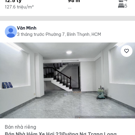
12.5 tỷ
98 m²
5
127.6 triệu/m²
...
Văn Minh
3 tháng trước
·
Phường 7, Bình Thạnh, HCM
Bán nhà riêng
Bán Nhà Hẻm Xe Hơi 23Đường Nơ Trang Long