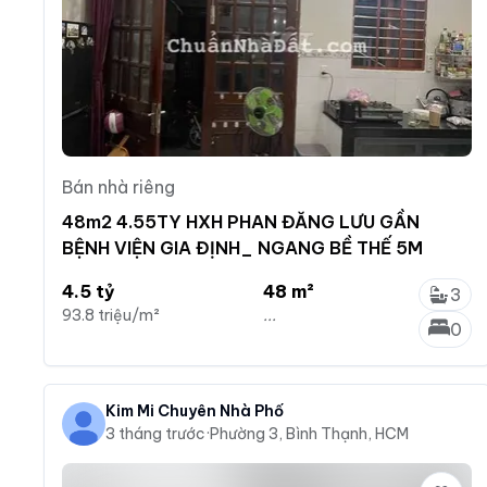
Bán nhà riêng
48m2 4.55TY HXH PHAN ĐĂNG LƯU GẦN
BỆNH VIỆN GIA ĐỊNH_ NGANG BỀ THẾ 5M
4.5 tỷ
48 m²
3
93.8 triệu/m²
...
0
Kim Mi Chuyên Nhà Phố
3 tháng trước
·
Phường 3, Bình Thạnh, HCM