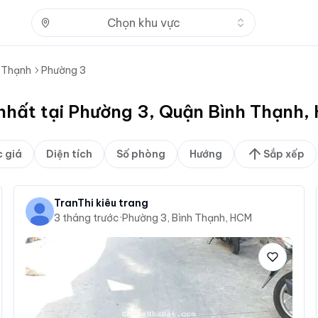
Nhấn để mở
Chọn khu vực
 Thạnh
Phường 3
 nhất tại Phường 3, Quận Bình Thạnh,
 giá
Diện tích
Số phòng
Hướng
Sắp xếp
TranThi kiêu trang
3 tháng trước
·
Phường 3, Bình Thạnh, HCM