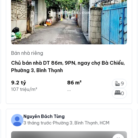
Bán nhà riêng
Chủ bán nhà DT 86m, 9PN, ngay chợ Bà Chiểu,
Phường 3, Bình Thạnh
9.2 tỷ
86 m²
9
107 triệu/m²
...
0
Nguyễn Bách Tùng
3 tháng trước
·
Phường 3, Bình Thạnh, HCM