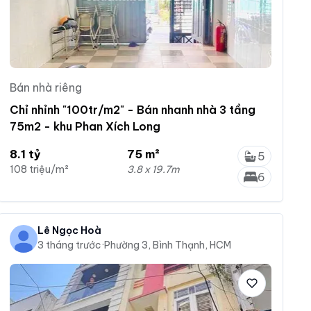
Bán nhà riêng
Chỉ nhỉnh "100tr/m2" - Bán nhanh nhà 3 tầng
75m2 - khu Phan Xích Long
8.1 tỷ
75 m²
5
108 triệu/m²
3.8 x 19.7m
6
Lê Ngọc Hoà
3 tháng trước
·
Phường 3, Bình Thạnh, HCM