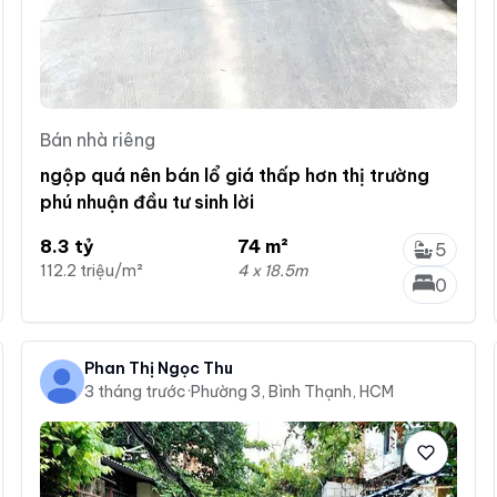
Bán nhà riêng
ngộp quá nên bán lổ giá thấp hơn thị trường
phú nhuận đầu tư sinh lời
8.3 tỷ
74 m²
5
112.2 triệu/m²
4 x 18.5m
0
Phan Thị Ngọc Thu
3 tháng trước
·
Phường 3, Bình Thạnh, HCM