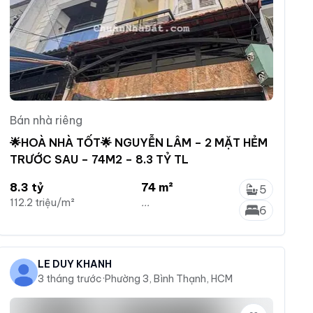
Bán nhà riêng
🌟HOÀ NHÀ TỐT🌟 NGUYỄN LÂM – 2 MẶT HẺM
TRƯỚC SAU – 74M2 – 8.3 TỶ TL
8.3 tỷ
74 m²
5
112.2 triệu/m²
...
6
LÊ DUY KHÁNH
3 tháng trước
·
Phường 3, Bình Thạnh, HCM