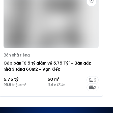
Bán nhà riêng
Gấp bán "6.5 tỷ giảm về 5.75 Tỷ" - Bán gấp
nhà 3 tầng 60m2 - Vạn Kiếp
5.75 tỷ
60 m²
2
95.8 triệu/m²
3.5 x 17.1m
2