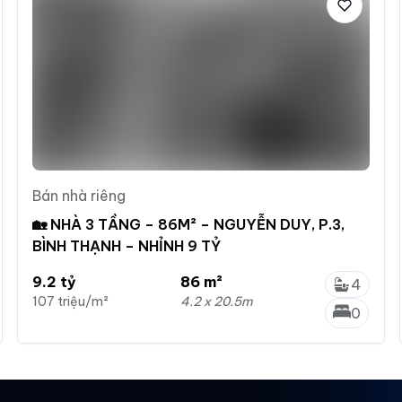
Bán nhà riêng
🏡 NHÀ 3 TẦNG – 86M² – NGUYỄN DUY, P.3,
BÌNH THẠNH – NHỈNH 9 TỶ
9.2 tỷ
86 m²
4
107 triệu/m²
4.2 x 20.5m
0