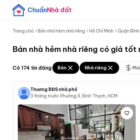
Chuẩn
Nhà đất
Trang chủ
Bán nhà hẻm nhà riêng
Hồ Chí Minh
Quận Bình
Bán nhà hẻm nhà riêng có giá tốt
Có
174
tin đăng
Bán
Nhà riêng
Mức
Thương BĐS nhà phố
3 tháng trước
·
Phường 3, Bình Thạnh, HCM