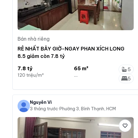
Bán nhà riêng
RẺ NHẤT BÂY GIỜ-NGAY PHAN XÍCH LONG
8.5 giảm còn 7.8 tỷ
7.8 tỷ
65 m²
5
120 triệu/m²
...
5
Nguyễn Vi
3 tháng trước
·
Phường 3, Bình Thạnh, HCM