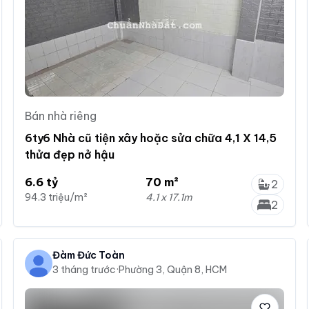
Bán nhà riêng
6ty6 Nhà cũ tiện xây hoặc sửa chữa 4,1 X 14,5
thửa đẹp nở hậu
6.6 tỷ
70 m²
2
94.3 triệu/m²
4.1 x 17.1m
2
Đàm Đức Toàn
3 tháng trước
·
Phường 3, Quận 8, HCM