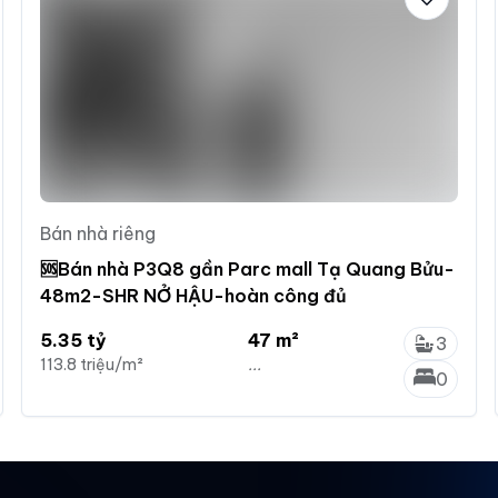
Bán nhà riêng
🆘Bán nhà P3Q8 gần Parc mall Tạ Quang Bửu-
48m2-SHR NỞ HẬU-hoàn công đủ
5.35 tỷ
47 m²
3
113.8 triệu/m²
...
0