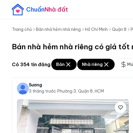
Chuẩn
Nhà đất
Trang chủ
Bán nhà hẻm nhà riêng
Hồ Chí Minh
Quận 8
P
Bán nhà hẻm nhà riêng có giá tốt
Có
354
tin đăng
Bán
Nhà riêng
Mứ
Sương
3 tháng trước
·
Phường 3, Quận 8, HCM