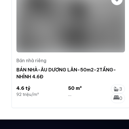
Bán nhà riêng
BÁN NHÀ-ÂU DƯƠNG LÂN-50m2-2TẦNG-
NHỈNH 4.6Đ
4.6 tỷ
50 m²
3
92 triệu/m²
...
0