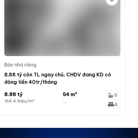
Bán nhà riêng
8,88 tỷ còn TL ngay chủ, CHDV đang KD có
dòng tiền 40tr/tháng
8.88 tỷ
54 m²
9
164.4 triệu/m²
...
4