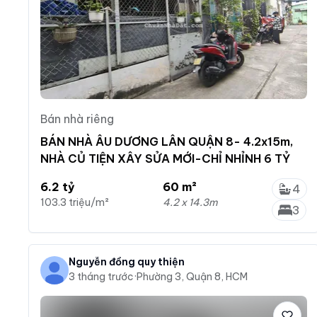
Bán nhà riêng
BÁN NHÀ ÂU DƯƠNG LÂN QUẬN 8- 4.2x15m,
NHÀ CỦ TIỆN XÂY SỬA MỚI-CHỈ NHỈNH 6 TỶ
6.2 tỷ
60 m²
4
103.3 triệu/m²
4.2 x 14.3m
3
Nguyễn đồng quy thiện
3 tháng trước
·
Phường 3, Quận 8, HCM