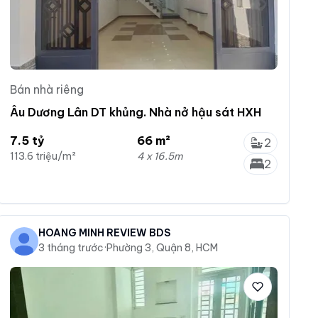
Bán nhà riêng
Âu Dương Lân DT khủng. Nhà nở hậu sát HXH
7.5 tỷ
66 m²
2
113.6 triệu/m²
4 x 16.5m
2
HOÀNG MINH REVIEW BDS
3 tháng trước
·
Phường 3, Quận 8, HCM