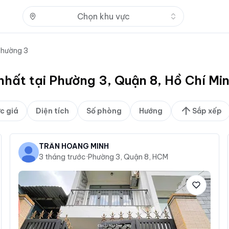
Nhấn để mở
Chọn khu vực
hường 3
 nhất tại Phường 3, Quận 8, Hồ Chí M
c giá
Diện tích
Số phòng
Hướng
Sắp xếp
TRẦN HOÀNG MINH
3 tháng trước
·
Phường 3, Quận 8, HCM