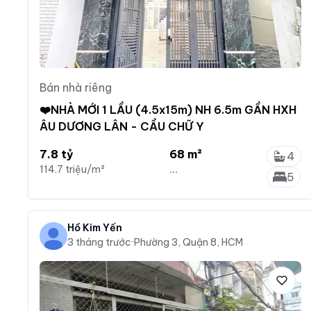
Bán nhà riêng
❤️NHÀ MỚI 1 LẦU (4.5x15m) NH 6.5m GẦN HXH
ÂU DƯƠNG LÂN - CẦU CHỮ Y
7.8 tỷ
68 m²
4
114.7 triệu/m²
...
5
Hồ Kim Yến
3 tháng trước
·
Phường 3, Quận 8, HCM