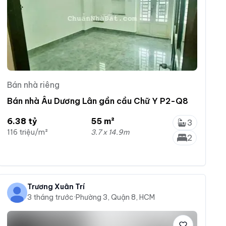
Bán nhà riêng
Bán nhà Âu Dương Lân gần cầu Chữ Y P2-Q8
6.38 tỷ
55 m²
3
116 triệu/m²
3.7 x 14.9m
2
Trương Xuân Trí
3 tháng trước
·
Phường 3, Quận 8, HCM