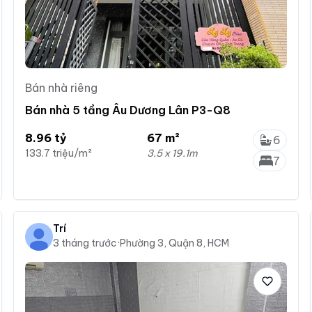
Bán nhà riêng
Bán nhà 5 tầng Âu Dương Lân P3-Q8
8.96 tỷ
67 m²
6
133.7 triệu/m²
3.5 x 19.1m
7
Trí
3 tháng trước
·
Phường 3, Quận 8, HCM