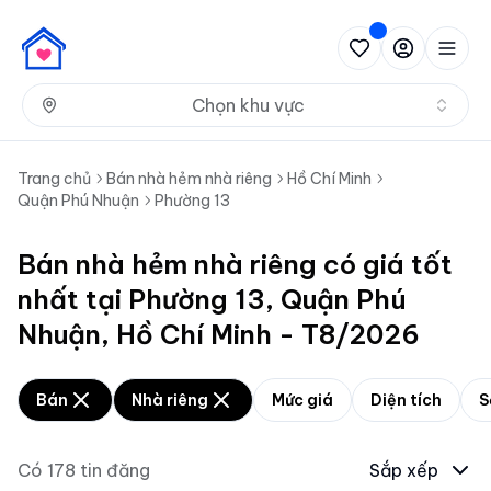
Nh
Chọn khu vực
Trang chủ
Bán nhà hẻm nhà riêng
Hồ Chí Minh
Quận Phú Nhuận
Phường 13
Bán nhà hẻm nhà riêng có giá tốt
nhất tại Phường 13, Quận Phú
Nhuận, Hồ Chí Minh - T8/2026
Bán
Nhà riêng
Mức giá
Diện tích
S
Có
178
tin đăng
Sắp xếp