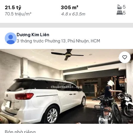
5
21.5 tỷ
305 m²
5
70.5 triệu/m²
4.8 x 63.5m
Dương Kim Liên
3 tháng trước
·
Phường 13, Phú Nhuận, HCM
Bán nhà riêng