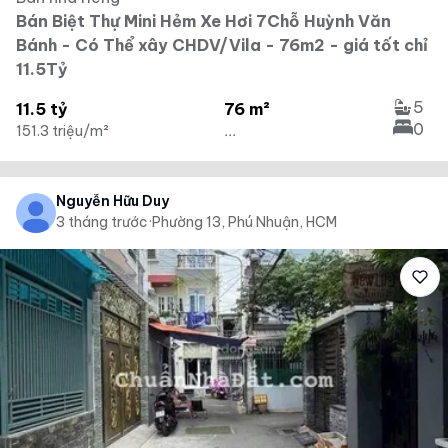
Bán Biệt Thự Mini Hẻm Xe Hơi 7Chỗ Huỳnh Văn
Bánh - Có Thể xây CHDV/Vila - 76m2 - giá tốt chỉ
11.5Tỷ
5
11.5 tỷ
76 m²
0
151.3 triệu/m²
...
Nguyễn Hữu Duy
3 tháng trước
·
Phường 13, Phú Nhuận, HCM