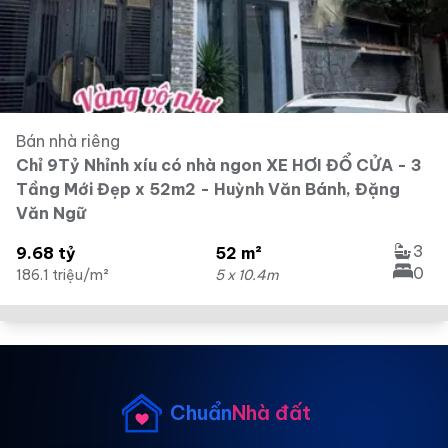
Bán nhà riêng
Chỉ 9Tỷ Nhỉnh xíu có nhà ngon XE HƠI ĐỔ CỬA - 3
Tầng Mới Đẹp x 52m2 - Huỳnh Văn Bánh, Đặng
Văn Ngữ
3
9.68 tỷ
52 m²
0
186.1 triệu/m²
5 x 10.4m
Chuẩn
Nhà đất