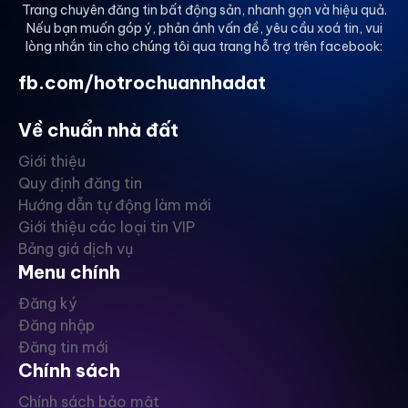
Trang chuyên đăng tin bất động sản, nhanh gọn và hiệu quả.
Nếu bạn muốn góp ý, phản ánh vấn đề, yêu cầu xoá tin, vui
lòng nhắn tin cho chúng tôi qua trang hỗ trợ trên facebook:
fb.com/hotrochuannhadat
Về chuẩn nhà đất
Giới thiệu
Quy định đăng tin
Hướng dẫn tự động làm mới
Giới thiệu các loại tin VIP
Bảng giá dịch vụ
Menu chính
Đăng ký
Đăng nhập
Đăng tin mới
Chính sách
Chính sách bảo mật