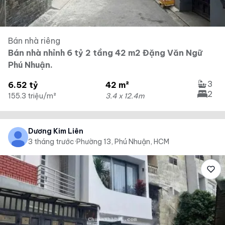
Bán nhà riêng
Bán nhà nhỉnh 6 tỷ 2 tầng 42 m2 Đặng Văn Ngữ
Phú Nhuận.
3
6.52 tỷ
42 m²
2
155.3 triệu/m²
3.4 x 12.4m
Dương Kim Liên
3 tháng trước
·
Phường 13, Phú Nhuận, HCM