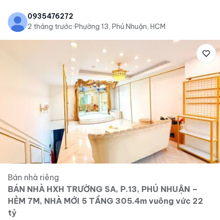
0935476272
2 tháng trước
·
Phường 13, Phú Nhuận, HCM
Bán nhà riêng
BÁN NHÀ HXH TRƯỜNG SA, P.13, PHÚ NHUẬN –
HẺM 7M, NHÀ MỚI 5 TẦNG 305.4m vuông vức 22
tỷ