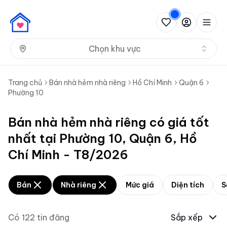
Nh
Chọn khu vực
Trang chủ
Bán nhà hẻm nhà riêng
Hồ Chí Minh
Quận 6
Phường 10
Bán nhà hẻm nhà riêng có giá tốt
nhất tại Phường 10, Quận 6, Hồ
Chí Minh - T8/2026
Bán
Nhà riêng
Mức giá
Diện tích
S
Có
122
tin đăng
Sắp xếp