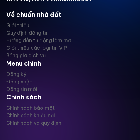
Về chuẩn nhà đất
Giới thiệu
Quy định đăng tin
Hướng dẫn tự động làm mới
Giới thiệu các loại tin VIP
Bảng giá dịch vụ
Menu chính
Đăng ký
Đăng nhập
Đăng tin mới
Chính sách
Chính sách bảo mật
Chính sách khiếu nại
Chính sách và quy định