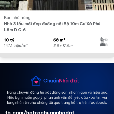
Bán nhà riêng
Nhà 3 lầu mới đẹp đường nội Bộ 10m Cư Xá Phú
Lâm D Q.6
5
10 tỷ
68 m²
5
147.1 triệu/m²
3.8 x 17.9m
Chuẩn
Nhà đất
Trang chuyên đăng tin bất động sản, nhanh gọn và hiệu quả.
Nếu bạn muốn góp ý, phản ánh vấn đề, yêu cầu xoá tin, vui
lòng nhắn tin cho chúng tôi qua trang hỗ trợ trên facebook:
fb.com/hotrochuannhadat