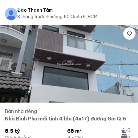
Đào Thanh Tâm
3 tháng trước
·
Phường 10, Quận 6, HCM
Bán nhà riêng
Nhà Bình Phú mới tinh 4 lầu (4x17) đường 8m Q.6
5
8.5 tỷ
68 m²
5
125 triệu/m²
4 x 17m