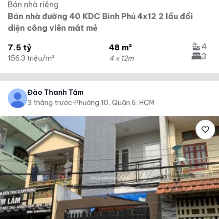
Bán nhà riêng
Bán nhà đường 40 KDC Bình Phú 4x12 2 lầu đối
diện công viên mát mẻ
4
7.5 tỷ
48 m²
3
156.3 triệu/m²
4 x 12m
Đào Thanh Tâm
3 tháng trước
·
Phường 10, Quận 6, HCM