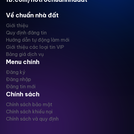
Về chuẩn nhà đất
Giới thiệu
Quy định đăng tin
Hướng dẫn tự động làm mới
Giới thiệu các loại tin VIP
Bảng giá dịch vụ
Menu chính
Đăng ký
Đăng nhập
Đăng tin mới
Chính sách
Chính sách bảo mật
Chính sách khiếu nại
Chính sách và quy định