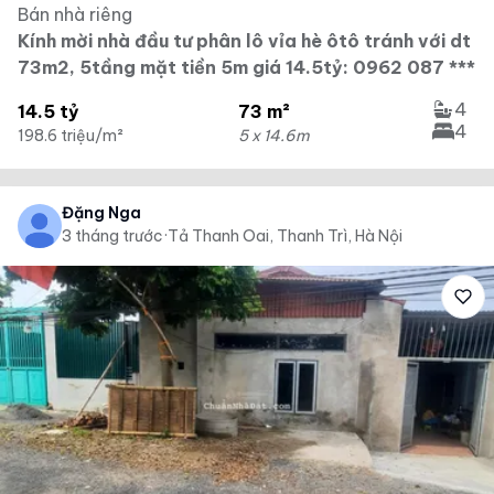
Bán nhà riêng
Kính mời nhà đầu tư phân lô vỉa hè ôtô tránh với dt
73m2, 5tầng mặt tiền 5m giá 14.5tỷ: 0962 087 ***
4
14.5 tỷ
73 m²
4
198.6 triệu/m²
5 x 14.6m
Đặng Nga
3 tháng trước
·
Tả Thanh Oai, Thanh Trì, Hà Nội