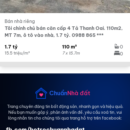
Bán nhà riêng
Tôi chính chủ bán căn cấp 4 Tả Thanh Oai. 110m2,
MT 7m, ô tô vào nhà, 1.7 tỷ. 0988 865 ***
1.7 tỷ
110 m²
0
15.5 triệu/m²
7 x 15.7m
0
Chuẩn
Nhà đất
Trang chuyên đăng tin bất động sản, nhanh gọn và hiệu quả.
Nếu bạn muốn góp ý, phản ánh vấn đề, yêu cầu xoá tin, vui
lòng nhắn tin cho chúng tôi qua trang hỗ trợ trên facebook:
fb.com/hotrochuannhadat