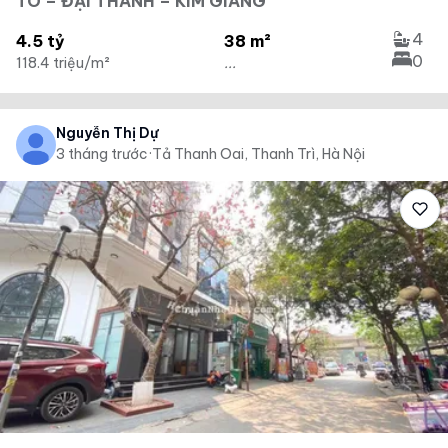
TÓ – ĐẠI THANH – KIM GIANG
4
4.5 tỷ
38 m²
0
118.4 triệu/m²
...
Nguyễn Thị Dự
3 tháng trước
·
Tả Thanh Oai, Thanh Trì, Hà Nội