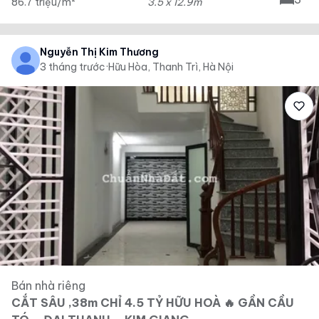
86.7 triệu/m²
3.5 x 12.9m
Nguyễn Thị Kim Thương
3 tháng trước
·
Hữu Hòa, Thanh Trì, Hà Nội
Bán nhà riêng
CẮT SÂU ,38m CHỈ 4.5 TỶ HỮU HOÀ 🔥 GẦN CẦU