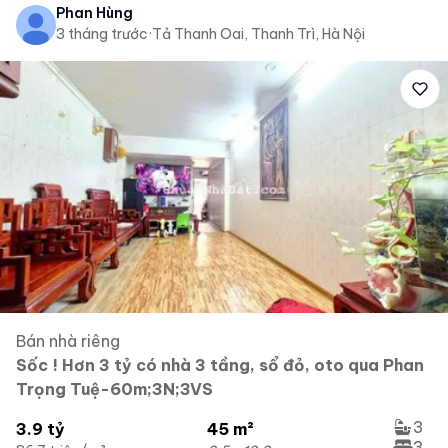
Phan Hùng
3 tháng trước
·
Tả Thanh Oai, Thanh Trì, Hà Nội
Bán nhà riêng
Sốc ! Hơn 3 tỷ có nhà 3 tầng, sổ đỏ, oto qua Phan
Trọng Tuệ-60m;3N;3VS
3
3.9 tỷ
45 m²
3