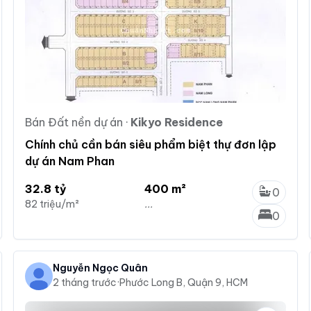
Bán Đất nền dự án
·
Kikyo Residence
Chính chủ cần bán siêu phẩm biệt thự đơn lập
dự án Nam Phan
32.8 tỷ
400 m²
0
82 triệu/m²
...
0
Nguyễn Ngọc Quân
2 tháng trước
·
Phước Long B, Quận 9, HCM