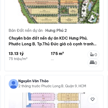
Bán Đất nền dự án
·
Hưng Phú 2
Chuyên bán đất nền dự án KDC Hưng Phú,
Phước Long B, Tp.Thủ Đức giá cả cạnh tranh
tốt nhất
13.13 tỷ
175 m²
0
75 triệu/m²
...
0
Nguyễn Văn Thảo
2 tháng trước
·
Phước Long B, Quận 9, HCM