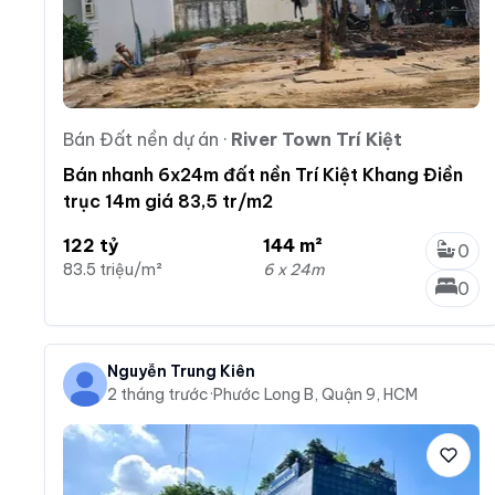
Bán Đất nền dự án
·
River Town Trí Kiệt
Bán nhanh 6x24m đất nền Trí Kiệt Khang Điền
trục 14m giá 83,5 tr/m2
122 tỷ
144 m²
0
83.5 triệu/m²
6 x 24m
0
Nguyễn Trung Kiên
2 tháng trước
·
Phước Long B, Quận 9, HCM