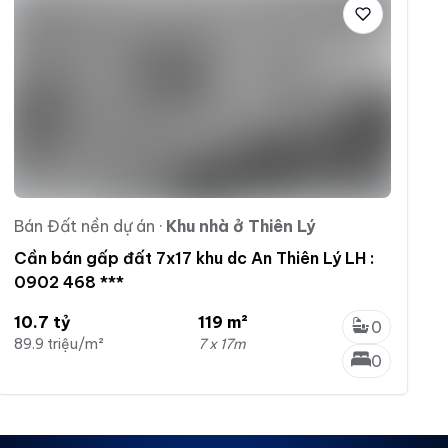
Bán Đất nền dự án
·
Khu nhà ở Thiên Lý
Cần bán gấp đất 7x17 khu dc An Thiên Lý LH :
0902 468 ***
10.7 tỷ
119 m²
0
89.9 triệu/m²
7 x 17m
0