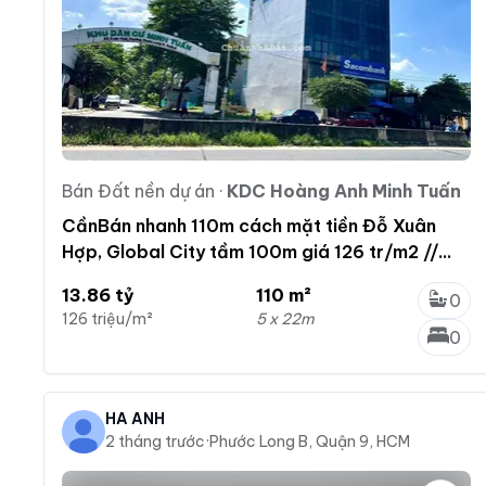
Bán Đất nền dự án
·
KDC Hoàng Anh Minh Tuấn
CầnBán nhanh 110m cách mặt tiền Đỗ Xuân
Hợp, Global City tầm 100m giá 126 tr/m2 //
trục chính
13.86 tỷ
110 m²
0
126 triệu/m²
5 x 22m
0
HÀ ÁNH
2 tháng trước
·
Phước Long B, Quận 9, HCM