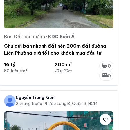
Bán Đất nền dự án
·
KDC Kiến Á
Chủ gửi bán nhanh đất nền 200m đất đường
Liên Phường giá tốt cho khách mua đầu tư
16 tỷ
200 m²
0
80 triệu/m²
10 x 20m
0
Nguyễn Trung Kiên
2 tháng trước
·
Phước Long B, Quận 9, HCM