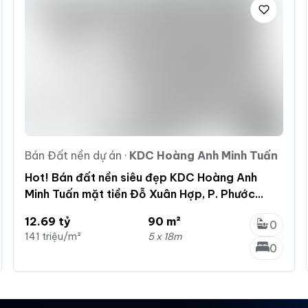
Bán Đất nền dự án
·
KDC Hoàng Anh Minh Tuấn
Hot! Bán đất nền siêu đẹp KDC Hoàng Anh
Minh Tuấn mặt tiền Đỗ Xuân Hợp, P. Phước
Long B, Quận 9
12.69 tỷ
90 m²
0
141 triệu/m²
5 x 18m
0