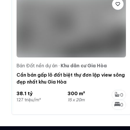
Bán Đất nền dự án
·
Khu dân cư Gia Hòa
Cần bán gấp lô đất biệt thự đơn lập view sông
đẹp nhất khu Gia Hòa
38.1 tỷ
300 m²
0
127 triệu/m²
15 x 20m
0