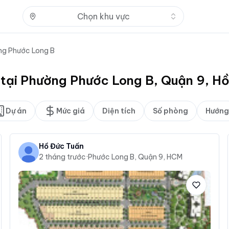
Nhấn để mở
Chọn khu vực
ng Phước Long B
t tại Phường Phước Long B, Quận 9, H
Dự án
Mức giá
Diện tích
Số phòng
Hướng
Hồ Đức Tuấn
2 tháng trước
·
Phước Long B, Quận 9, HCM