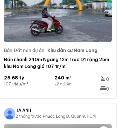
Bán Đất nền dự án
·
Khu dân cư Nam Long
Bán nhanh 240m Ngang 12m trục D1 rộng 25m
khu Nam Long giá 107 tr/m
25.68 tỷ
240 m²
0
107 triệu/m²
12 x 20m
0
HÀ ÁNH
2 tháng trước
·
Phước Long B, Quận 9, HCM