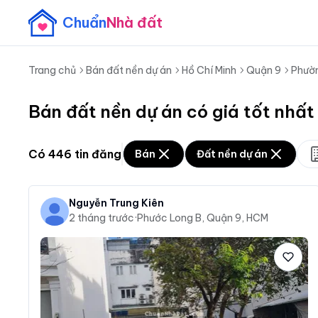
Chuẩn
Nhà đất
Trang chủ
Bán đất nền dự án
Hồ Chí Minh
Quận 9
Phườ
Bán đất nền dự án có giá tốt nhấ
Có
446
tin đăng
Bán
Đất nền dự án
Nguyễn Trung Kiên
2 tháng trước
·
Phước Long B, Quận 9, HCM