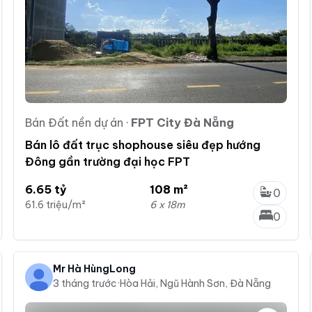
Bán Đất nền dự án
·
FPT City Đà Nẵng
Bán lô đất trục shophouse siêu đẹp hướng
Đông gần trường đại học FPT
6.65 tỷ
108 m²
0
61.6 triệu/m²
6 x 18m
0
Mr Hà HùngLong
3 tháng trước
·
Hòa Hải, Ngũ Hành Sơn, Đà Nẵng