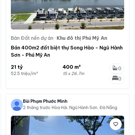
Bán Đất nền dự án
·
Khu đô thị Phú Mỹ An
Bán 400m2 đất biệt thự Song Hào - Ngũ Hành
Sơn - Phú Mỹ An
21 tỷ
400 m²
0
52.5 triệu/m²
15 x 26.7m
0
Bùi Phạm Phước Minh
2 tháng trước
·
Hòa Hải, Ngũ Hành Sơn, Đà Nẵng