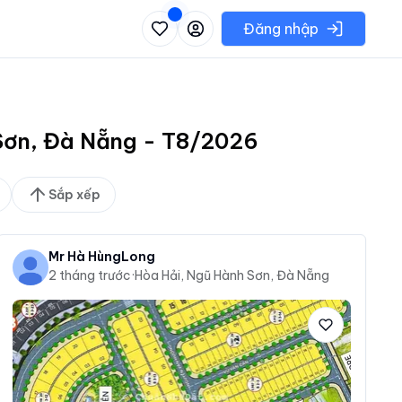
 danh sách các khu vực có thể chọn
Đăng nhập
 Sơn, Đà Nẵng - T8/2026
Sắp xếp
Mr Hà HùngLong
2 tháng trước
·
Hòa Hải, Ngũ Hành Sơn, Đà Nẵng