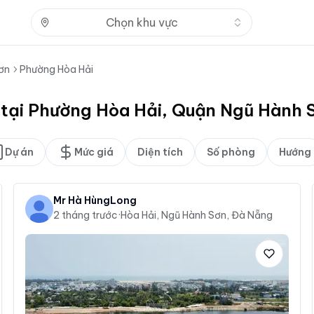
Nhấn để mở
Chọn khu vực
ơn
Phường Hòa Hải
t tại Phường Hòa Hải, Quận Ngũ Hành
Dự án
Mức giá
Diện tích
Số phòng
Hướng
Mr Hà HùngLong
2 tháng trước
·
Hòa Hải, Ngũ Hành Sơn, Đà Nẵng