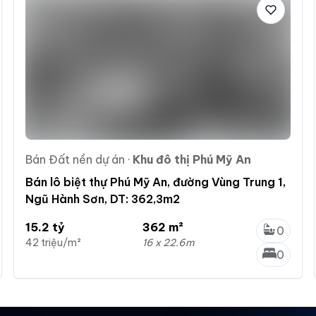
Bán Đất nền dự án
·
Khu đô thị Phú Mỹ An
Bán lô biệt thự Phú Mỹ An, đường Vùng Trung 1,
Ngũ Hành Sơn, DT: 362,3m2
15.2 tỷ
362 m²
0
42 triệu/m²
16 x 22.6m
0