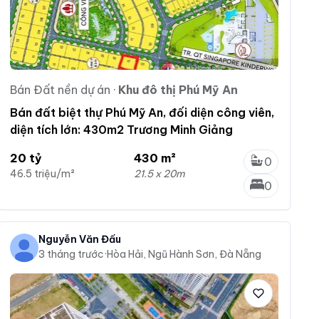
Bán Đất nền dự án
·
Khu đô thị Phú Mỹ An
Bán đất biệt thự Phú Mỹ An, đối diện công viên,
diện tích lớn: 430m2 Trương Minh Giảng
20 tỷ
430 m²
0
46.5 triệu/m²
21.5 x 20m
0
Nguyễn Văn Đấu
3 tháng trước
·
Hòa Hải, Ngũ Hành Sơn, Đà Nẵng