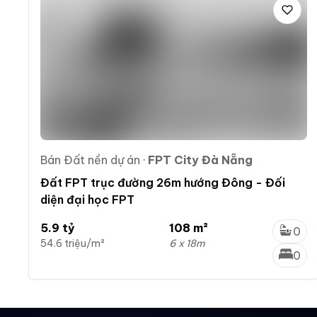
Bán Đất nền dự án
·
FPT City Đà Nẵng
Đất FPT trục đường 26m hướng Đông - Đối
diện đại học FPT
5.9 tỷ
108 m²
0
54.6 triệu/m²
6 x 18m
0