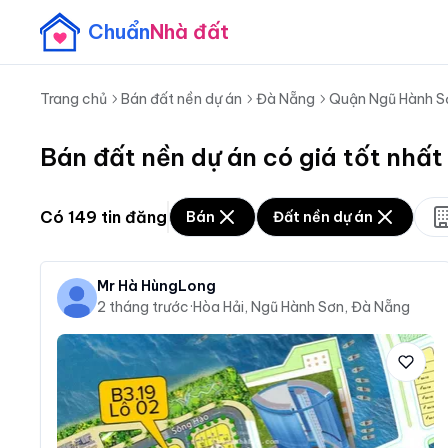
Chuẩn
Nhà đất
Trang chủ
Bán đất nền dự án
Đà Nẵng
Quận Ngũ Hành S
Bán đất nền dự án có giá tốt nhấ
Có
149
tin đăng
Bán
Đất nền dự án
Mr Hà HùngLong
2 tháng trước
·
Hòa Hải, Ngũ Hành Sơn, Đà Nẵng