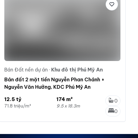
Bán Đất nền dự án
·
Khu đô thị Phú Mỹ An
Bán đất 2 mặt tiền Nguyễn Phan Chánh +
Nguyễn Văn Hưởng, KDC Phú Mỹ An
12.5 tỷ
174 m²
0
71.8 triệu/m²
9.5 x 18.3m
0