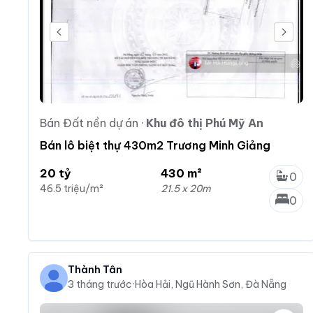
Bán Đất nền dự án
·
Khu đô thị Phú Mỹ An
Bán lô biệt thự 430m2 Trương Minh Giảng
20 tỷ
430 m²
0
46.5 triệu/m²
21.5 x 20m
0
Thành Tân
3 tháng trước
·
Hòa Hải, Ngũ Hành Sơn, Đà Nẵng