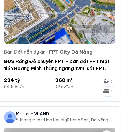
Bán Đất nền dự án
·
FPT City Đà Nẵng
BĐS Rồng Đỏ chuyên FPT - bán đất FPT mặt
tiền Hoàng Minh Thắng ngang 12m, sát FPT
Plaza 1
234 tỷ
360 m²
0
64 triệu/m²
12 x 30m
0
Mr. Lợi - VLAND
5 tháng trước
·
Hòa Hải, Ngũ Hành Sơn, Đà Nẵng