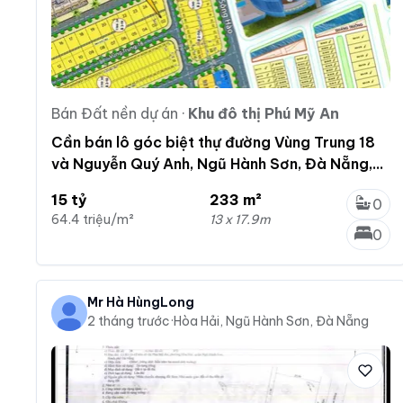
Bán Đất nền dự án
·
Khu đô thị Phú Mỹ An
Cần bán lô góc biệt thự đường Vùng Trung 18
và Nguyễn Quý Anh, Ngũ Hành Sơn, Đà Nẵng,
233m2
15 tỷ
233 m²
0
64.4 triệu/m²
13 x 17.9m
0
Mr Hà HùngLong
2 tháng trước
·
Hòa Hải, Ngũ Hành Sơn, Đà Nẵng