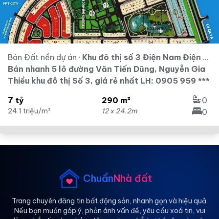
Bán Đất nền dự án
·
Khu đô thị số 3 Điện Nam Điện Ngọc
Bán nhanh 5 lô đường Văn Tiến Dũng, Nguyễn Gia
Thiều khu đô thị Số 3, giá rẻ nhất LH: 0905 959 ***
7 tỷ
290 m²
0
24.1 triệu/m²
12 x 24.2m
0
Chuẩn
Nhà đất
Trang chuyên đăng tin bất động sản, nhanh gọn và hiệu quả.
Nếu bạn muốn góp ý, phản ánh vấn đề, yêu cầu xoá tin, vui