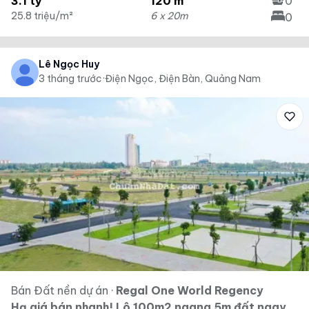
3.1 tỷ
120 m²
0
25.8 triệu/m²
6 x 20m
0
Lê Ngọc Huy
3 tháng trước
·
Điện Ngọc, Điện Bàn, Quảng Nam
Bán Đất nền dự án
·
Regal One World Regency
Hạ giá bán nhanh! Lô 100m2 ngang 5m đất ngay