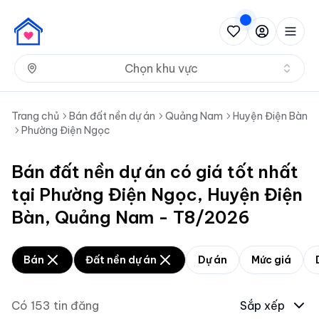
Nh
Chọn khu vực
Trang chủ
Bán đất nền dự án
Quảng Nam
Huyện Điện Bàn
Phường Điện Ngọc
Bán đất nền dự án có giá tốt nhất
tại Phường Điện Ngọc, Huyện Điện
Bàn, Quảng Nam - T8/2026
Bán
Đất nền dự án
Dự án
Mức giá
Có
153
tin đăng
Sắp xếp