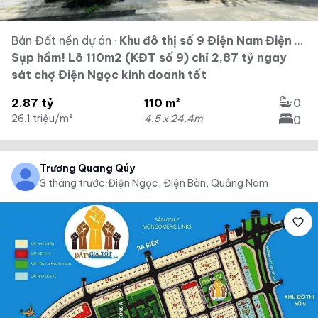
Bán Đất nền dự án
·
Khu đô thị số 9 Điện Nam Điện Ngọc
Sụp hầm! Lô 110m2 (KĐT số 9) chỉ 2,87 tỷ ngay
sát chợ Điện Ngọc kinh doanh tốt
2.87 tỷ
110 m²
0
26.1 triệu/m²
4.5 x 24.4m
0
Trương Quang Qúy
3 tháng trước
·
Điện Ngọc, Điện Bàn, Quảng Nam