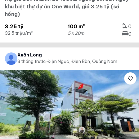
khu biệt thự dự án One World, giá 3,25 tỷ (sổ
hồng)
3.25 tỷ
100 m²
0
32.5 triệu/m²
5 x 20m
0
Xuân Long
3 tháng trước
·
Điện Ngọc, Điện Bàn, Quảng Nam