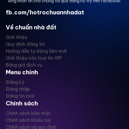
lòng nhắn tin cho chúng tôi qua trang hỗ trợ trên facebook:
fb.com/hotrochuannhadat
Về chuẩn nhà đất
Giới thiệu
Quy định đăng tin
Hướng dẫn tự động làm mới
Giới thiệu các loại tin VIP
Bảng giá dịch vụ
Menu chính
Đăng ký
Đăng nhập
Đăng tin mới
Chính sách
Chính sách bảo mật
Chính sách khiếu nại
Chính sách và quy định