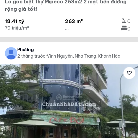
Lô góc biệt thự Mipeco 263m2 2 mặt tiền đường
rộng giá tốt!
18.41 tỷ
263 m²
0
70 triệu/m²
...
0
Phương
2 tháng trước
·
Vĩnh Nguyên, Nha Trang, Khánh Hòa