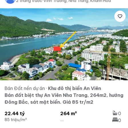
2 tháng trước
·
Vĩnh Trường, Nha Trang, Khánh Hòa
Bán Đất nền dự án
·
Khu đô thị biển An Viên
Bán đất biệt thự An Viên Nha Trang, 264m2, hướng
Đông Bắc, sát mặt biển. Giá 85 tr/m2
22.44 tỷ
264 m²
0
85 triệu/m²
...
0