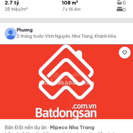
2.7 tỷ
108 m²
0
25 triệu/m²
7 x 15.4m
0
Phương
2 tháng trước
·
Vĩnh Nguyên, Nha Trang, Khánh Hòa
Bán Đất nền dự án
·
Mipeco Nha Trang