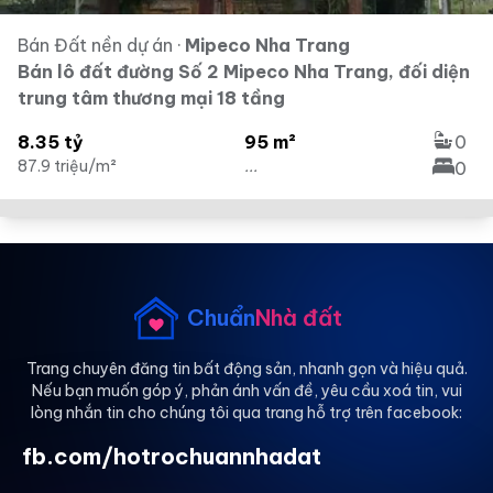
Bán Đất nền dự án
·
Mipeco Nha Trang
Bán lô đất đường Số 2 Mipeco Nha Trang, đối diện
trung tâm thương mại 18 tầng
8.35 tỷ
95 m²
0
87.9 triệu/m²
...
0
Chuẩn
Nhà đất
Trang chuyên đăng tin bất động sản, nhanh gọn và hiệu quả.
Nếu bạn muốn góp ý, phản ánh vấn đề, yêu cầu xoá tin, vui
lòng nhắn tin cho chúng tôi qua trang hỗ trợ trên facebook:
fb.com/hotrochuannhadat