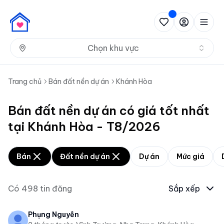
Nh
Chọn khu vực
Trang chủ
Bán đất nền dự án
Khánh Hòa
Bán đất nền dự án có giá tốt nhất
tại Khánh Hòa - T8/2026
Bán
Đất nền dự án
Dự án
Mức giá
Có
498
tin đăng
Sắp xếp
Phụng Nguyễn