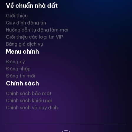
Về chuẩn nhà đất
Giới thiệu
Quy định đăng tin
Hướng dẫn tự động làm mới
Giới thiệu các loại tin VIP
Bảng giá dịch vụ
Menu chính
Đăng ký
Đăng nhập
Đăng tin mới
Chính sách
Chính sách bảo mật
Chính sách khiếu nại
Chính sách và quy định