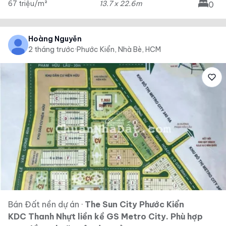
67 triệu/m²
13.7 x 22.6m
0
Hoàng Nguyễn
2 tháng trước
·
Phước Kiển, Nhà Bè, HCM
Bán Đất nền dự án
·
The Sun City Phước Kiển
KDC Thanh Nhựt liền kề GS Metro City. Phù hợp