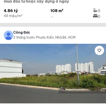
mua đầu tư hoặc xây dựng ở ngay
4.86 tỷ
108 m²
0
45 triệu/m²
...
0
Công Đức
2 tháng trước
·
Phước Kiển, Nhà Bè, HCM