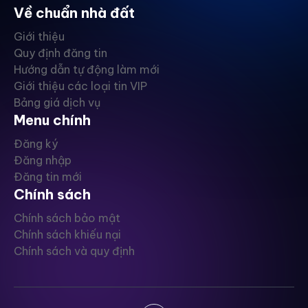
Về chuẩn nhà đất
Giới thiệu
Quy định đăng tin
Hướng dẫn tự động làm mới
Giới thiệu các loại tin VIP
Bảng giá dịch vụ
Menu chính
Đăng ký
Đăng nhập
Đăng tin mới
Chính sách
Chính sách bảo mật
Chính sách khiếu nại
Chính sách và quy định