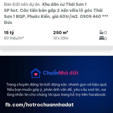
Bán Đất nền dự án
·
Khu dân cư Thái Sơn 1
SP hot. Cần tiền bán gấp 2 nền villa lô góc Thái
Sơn 1 BQP, Phước Kiển, giá 60tr/m2. 0909 460 ***
Đức
15 tỷ
250 m²
0
60 triệu/m²
10 x 25m
0
Chuẩn
Nhà đất
Trang chuyên đăng tin bất động sản, nhanh gọn và hiệu quả.
Nếu bạn muốn góp ý, phản ánh vấn đề, yêu cầu xoá tin, vui
lòng nhắn tin cho chúng tôi qua trang hỗ trợ trên facebook:
fb.com/hotrochuannhadat