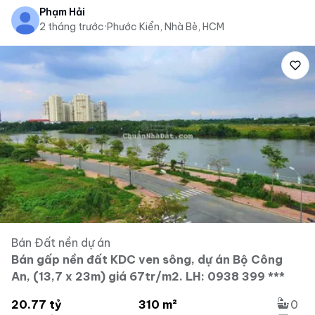
Phạm Hải
2 tháng trước
·
Phước Kiển, Nhà Bè, HCM
Bán Đất nền dự án
Bán gấp nền đất KDC ven sông, dự án Bộ Công
An, (13,7 x 23m) giá 67tr/m2. LH: 0938 399 ***
20.77 tỷ
310 m²
0