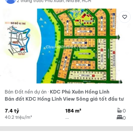
2 tháng trước
·
Phú Xuân, Nhà Bè, HCM
Bán Đất nền dự án
·
KDC Phú Xuân Hồng Lĩnh
Bán đất KDC Hồng Lĩnh View Sông giá tốt đầu tư
7.4 tỷ
184 m²
0
40.2 triệu/m²
...
0