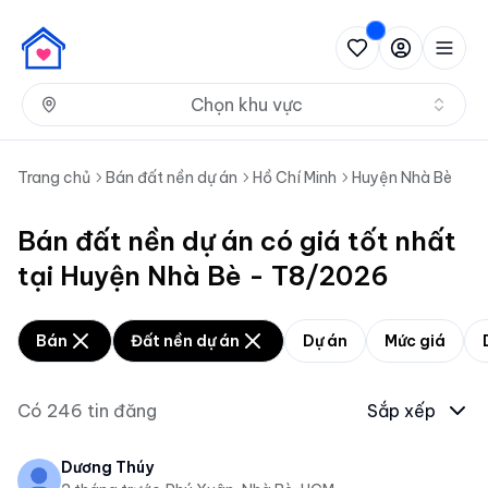
Nh
Chọn khu vực
Trang chủ
Bán đất nền dự án
Hồ Chí Minh
Huyện Nhà Bè
Bán đất nền dự án có giá tốt nhất
tại Huyện Nhà Bè - T8/2026
Bán
Đất nền dự án
Dự án
Mức giá
Có
246
tin đăng
Sắp xếp
Dương Thúy