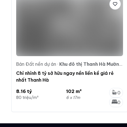
Bán Đất nền dự án
·
Khu đô thị Thanh Hà Mường Thanh
Chỉ nhỉnh 8 tỷ sở hữu ngay nền liền kề giá rẻ
nhất Thanh Hà
8.16 tỷ
102 m²
0
80 triệu/m²
6 x 17m
0