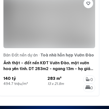
Bán Đất nền dự án
·
Toà nhà hỗn hợp Vườn Đào
Ảnh thật - đất nền KĐT Vườn Đào, mặt vườn
hoa yên tĩnh. DT 283m2 - ngang 13m - hạ giá
bán nhanh
140 tỷ
283 m²
0
494.7 triệu/m²
13 x 21.8m
0