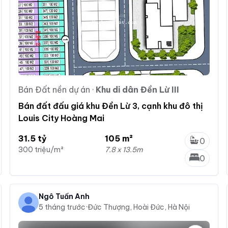
Bán Đất nền dự án
·
Khu di dân Đền Lừ III
Bán đất đấu giá khu Đền Lừ 3, cạnh khu đô thị
Louis City Hoàng Mai
31.5 tỷ
105 m²
0
300 triệu/m²
7.8 x 13.5m
0
Ngô Tuấn Anh
5 tháng trước
·
Đức Thượng, Hoài Đức, Hà Nội