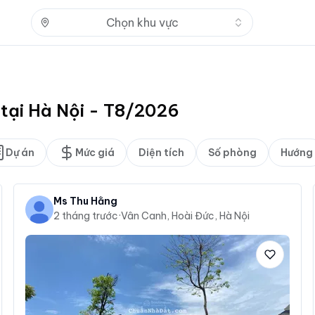
Nhấn để mở
Chọn khu vực
 tại Hà Nội - T8/2026
Dự án
Mức giá
Diện tích
Số phòng
Hướng
Ms Thu Hằng
2 tháng trước
·
Vân Canh, Hoài Đức, Hà Nội