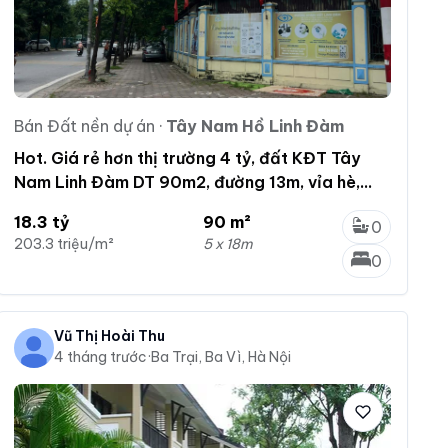
Bán Đất nền dự án
·
Tây Nam Hồ Linh Đàm
Hot. Giá rẻ hơn thị trường 4 tỷ, đất KĐT Tây
Nam Linh Đàm DT 90m2, đường 13m, vỉa hè,
view vườn hoa
18.3 tỷ
90 m²
0
203.3 triệu/m²
5 x 18m
0
Vũ Thị Hoài Thu
4 tháng trước
·
Ba Trại, Ba Vì, Hà Nội