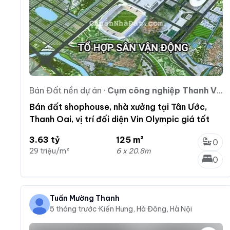
Bán Đất nền dự án
·
Cụm công nghiệp Thanh Văn -Tân Ước
Bán đất shophouse, nhà xưởng tại Tân Ước,
Thanh Oai, vị trí đối diện Vin Olympic giá tốt
3.63 tỷ
125 m²
0
29 triệu/m²
6 x 20.8m
0
Tuấn Mường Thanh
5 tháng trước
·
Kiến Hưng, Hà Đông, Hà Nội