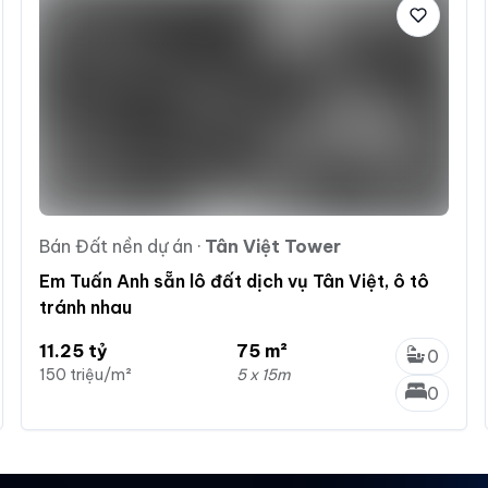
Bán Đất nền dự án
·
Tân Việt Tower
Em Tuấn Anh sẵn lô đất dịch vụ Tân Việt, ô tô
tránh nhau
11.25 tỷ
75 m²
0
150 triệu/m²
5 x 15m
0