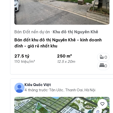
Bán Đất nền dự án
·
Khu đô thị Nguyên Khê
Bán đất khu đô thị Nguyên Khê - kinh doanh
đỉnh - giá rẻ nhất khu
27.5 tỷ
250 m²
0
110 triệu/m²
12.5 x 20m
0
Kiều Quốc Việt
4 tháng trước
·
Tân Ước, Thanh Oai, Hà Nội