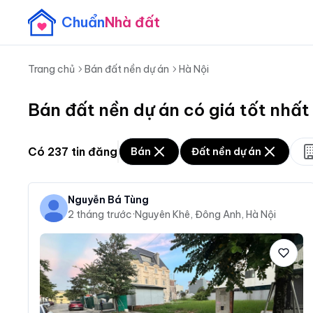
Chuẩn
Nhà đất
Trang chủ
Bán đất nền dự án
Hà Nội
Bán đất nền dự án có giá tốt nhất
Có
237
tin đăng
Bán
Đất nền dự án
Nguyễn Bá Tùng
2 tháng trước
·
Nguyên Khê, Đông Anh, Hà Nội