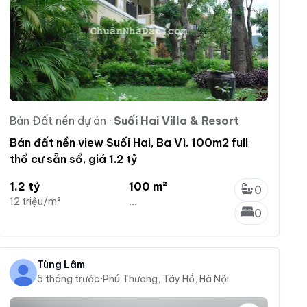
Bán Đất nền dự án
·
Suối Hai Villa & Resort
Bán đất nền view Suối Hai, Ba Vì. 100m2 full
thổ cư sẵn sổ, giá 1.2 tỷ
1.2 tỷ
100 m²
0
12 triệu/m²
...
0
Tùng Lâm
5 tháng trước
·
Phú Thượng, Tây Hồ, Hà Nội