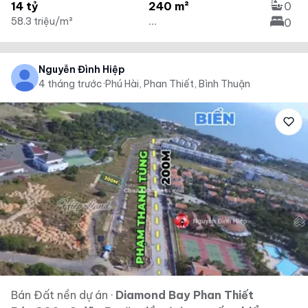
14 tỷ
240 m²
0
58.3 triệu/m²
...
0
Nguyễn Đình Hiệp
4 tháng trước
·
Phú Hài, Phan Thiết, Bình Thuận
Bán Đất nền dự án
·
Diamond Bay Phan Thiết