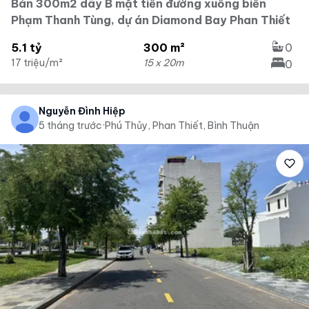
Bán 300m2 dãy B mặt tiền đường xuống biển
Phạm Thanh Tùng, dự án Diamond Bay Phan Thiết
5.1 tỷ
300 m²
0
17 triệu/m²
15 x 20m
0
Nguyễn Đình Hiệp
5 tháng trước
·
Phú Thủy, Phan Thiết, Bình Thuận