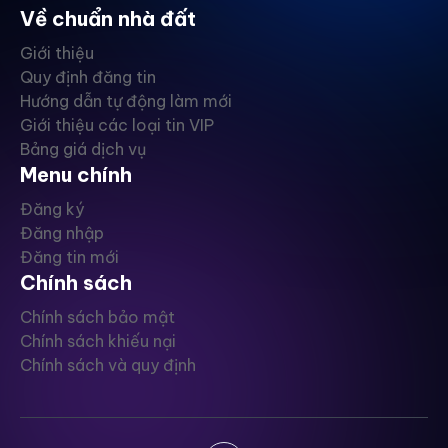
Về chuẩn nhà đất
Giới thiệu
Quy định đăng tin
Hướng dẫn tự động làm mới
Giới thiệu các loại tin VIP
Bảng giá dịch vụ
Menu chính
Đăng ký
Đăng nhập
Đăng tin mới
Chính sách
Chính sách bảo mật
Chính sách khiếu nại
Chính sách và quy định