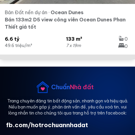
Bán Đất nền dự án
·
Ocean Dunes
Bán 133m2 D5 view công viên Ocean Dunes Phan
Thiết giá tốt
6.6 tỷ
133 m²
0
49.6 triệu/m²
7 x 19m
0
Chuẩn
Nhà đất
Trang chuyên đăng tin bất động sản, nhanh gọn và hiệu quả.
Nếu bạn muốn góp ý, phản ánh vấn đề, yêu cầu xoá tin, vui
lòng nhắn tin cho chúng tôi qua trang hỗ trợ trên facebook:
fb.com/hotrochuannhadat