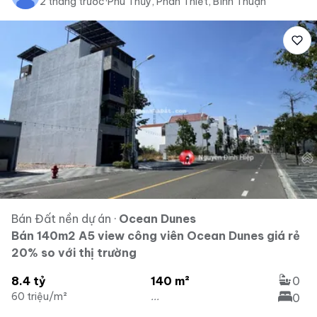
2 tháng trước
·
Phú Thủy, Phan Thiết, Bình Thuận
Bán Đất nền dự án
·
Ocean Dunes
Bán 140m2 A5 view công viên Ocean Dunes giá rẻ
20% so với thị trường
8.4 tỷ
140 m²
0
60 triệu/m²
...
0