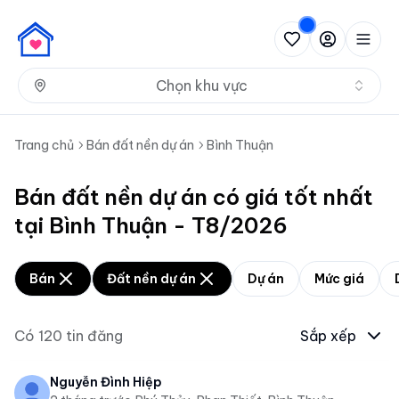
Nh
Chọn khu vực
Trang chủ
Bán đất nền dự án
Bình Thuận
Bán đất nền dự án có giá tốt nhất
tại Bình Thuận - T8/2026
Bán
Đất nền dự án
Dự án
Mức giá
Có
120
tin đăng
Sắp xếp
Nguyễn Đình Hiệp