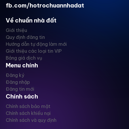
fb.com/hotrochuannhadat
Về chuẩn nhà đất
Giới thiệu
Quy định đăng tin
Hướng dẫn tự động làm mới
Giới thiệu các loại tin VIP
Bảng giá dịch vụ
Menu chính
Đăng ký
Đăng nhập
Đăng tin mới
Chính sách
Chính sách bảo mật
Chính sách khiếu nại
Chính sách và quy định