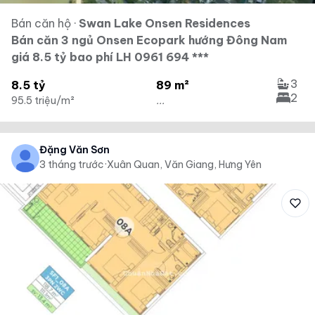
Bán căn hộ
·
Swan Lake Onsen Residences
Bán căn 3 ngủ Onsen Ecopark hướng Đông Nam
giá 8.5 tỷ bao phí LH 0961 694 ***
3
8.5 tỷ
89 m²
2
95.5 triệu/m²
...
Đặng Văn Sơn
3 tháng trước
·
Xuân Quan, Văn Giang, Hưng Yên