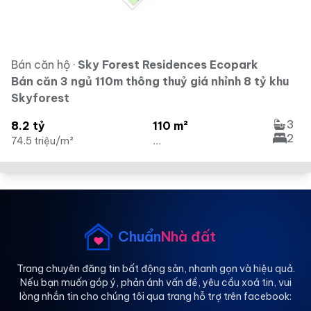
Bán căn hộ
·
Sky Forest Residences Ecopark
Bán căn 3 ngủ 110m thông thuỷ giá nhỉnh 8 tỷ khu
Skyforest
3
8.2 tỷ
110 m²
2
74.5 triệu/m²
...
Chuẩn
Nhà đất
Trang chuyên đăng tin bất động sản, nhanh gọn và hiệu quả.
Nếu bạn muốn góp ý, phản ánh vấn đề, yêu cầu xoá tin, vui
lòng nhắn tin cho chúng tôi qua trang hỗ trợ trên facebook: