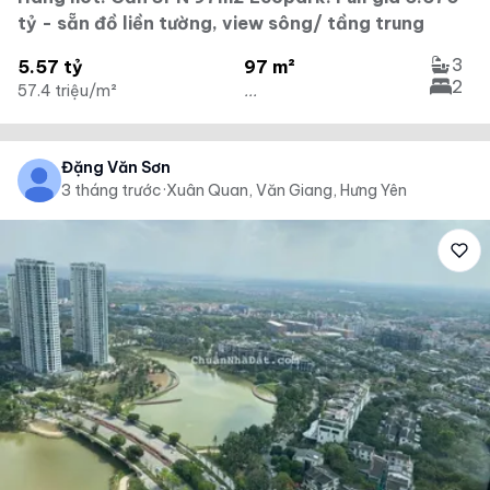
tỷ - sẵn đồ liền tường, view sông/ tầng trung
3
5.57 tỷ
97 m²
2
57.4 triệu/m²
...
Đặng Văn Sơn
3 tháng trước
·
Xuân Quan, Văn Giang, Hưng Yên