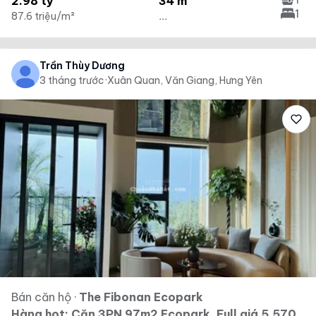
2.98 tỷ
34 m²
1
87.6 triệu/m²
...
Trần Thùy Dương
3 tháng trước
·
Xuân Quan, Văn Giang, Hưng Yên
Bán căn hộ
·
The Fibonan Ecopark
Hàng hot: Căn 3PN 97m2 Ecopark. Full giá 5.570