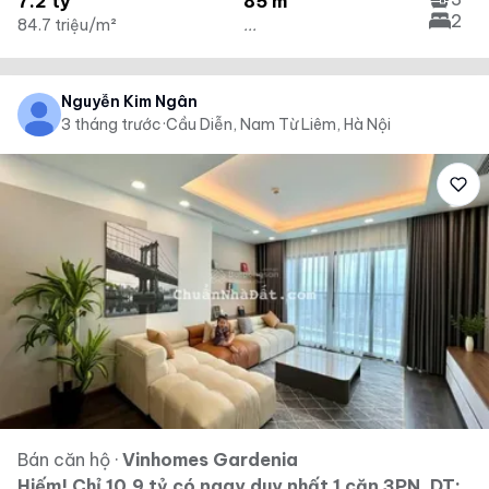
7.2 tỷ
85 m²
2
84.7 triệu/m²
...
Nguyễn Kim Ngân
3 tháng trước
·
Cầu Diễn, Nam Từ Liêm, Hà Nội
Bán căn hộ
·
Vinhomes Gardenia
Hiếm! Chỉ 10,9 tỷ có ngay duy nhất 1 căn 3PN, DT: