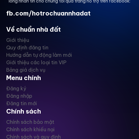
lòng nhắn tin cho chúng tôi qua trang hỗ trợ trên facebook:
fb.com/hotrochuannhadat
Về chuẩn nhà đất
Giới thiệu
Quy định đăng tin
Hướng dẫn tự động làm mới
Giới thiệu các loại tin VIP
Bảng giá dịch vụ
Menu chính
Đăng ký
Đăng nhập
Đăng tin mới
Chính sách
Chính sách bảo mật
Chính sách khiếu nại
Chính sách và quy định