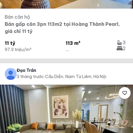
Bán căn hộ
Bán gấp căn 3pn 113m2 tại Hoàng Thành Pearl,
giá chỉ 11 tỷ
3
11 tỷ
113 m²
2
97.3 triệu/m²
...
Đạo Trần
3 tháng trước
·
Cầu Diễn, Nam Từ Liêm, Hà Nội