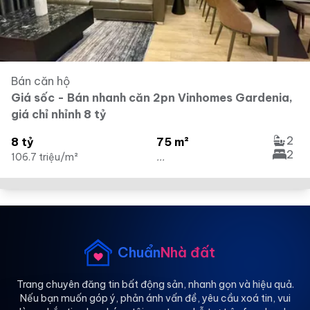
Bán căn hộ
Giá sốc - Bán nhanh căn 2pn Vinhomes Gardenia,
giá chỉ nhỉnh 8 tỷ
2
8 tỷ
75 m²
2
106.7 triệu/m²
...
Chuẩn
Nhà đất
Trang chuyên đăng tin bất động sản, nhanh gọn và hiệu quả.
Nếu bạn muốn góp ý, phản ánh vấn đề, yêu cầu xoá tin, vui