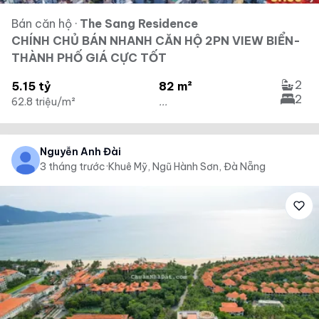
Bán căn hộ
·
The Sang Residence
CHÍNH CHỦ BÁN NHANH CĂN HỘ 2PN VIEW BIỂN-
THÀNH PHỐ GIÁ CỰC TỐT
2
5.15 tỷ
82 m²
2
62.8 triệu/m²
...
Nguyễn Anh Đài
3 tháng trước
·
Khuê Mỹ, Ngũ Hành Sơn, Đà Nẵng