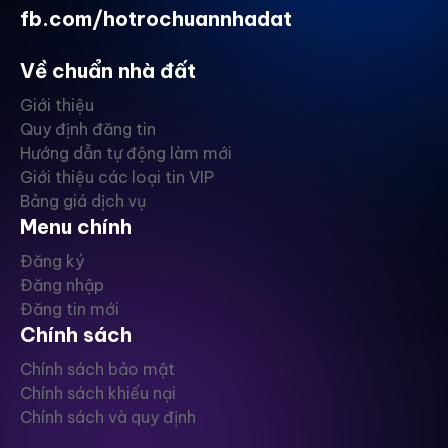
fb.com/hotrochuannhadat
Về chuẩn nhà đất
Giới thiệu
Quy định đăng tin
Hướng dẫn tự động làm mới
Giới thiệu các loại tin VIP
Bảng giá dịch vụ
Menu chính
Đăng ký
Đăng nhập
Đăng tin mới
Chính sách
Chính sách bảo mật
Chính sách khiếu nại
Chính sách và quy định