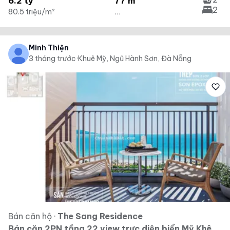
6.2 tỷ
77 m²
2
80.5 triệu/m²
...
Minh Thiện
3 tháng trước
·
Khuê Mỹ, Ngũ Hành Sơn, Đà Nẵng
Bán căn hộ
·
The Sang Residence
Bán căn 2PN tầng 22 view trực diện biển Mỹ Khê