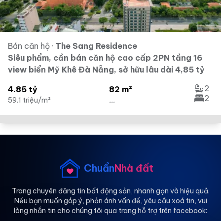
Bán căn hộ
·
The Sang Residence
Siêu phẩm, cần bán căn hộ cao cấp 2PN tầng 16
view biển Mỹ Khê Đà Nẵng, sở hữu lâu dài 4,85 tỷ
2
4.85 tỷ
82 m²
2
59.1 triệu/m²
...
Chuẩn
Nhà đất
Trang chuyên đăng tin bất động sản, nhanh gọn và hiệu quả.
Nếu bạn muốn góp ý, phản ánh vấn đề, yêu cầu xoá tin, vui
lòng nhắn tin cho chúng tôi qua trang hỗ trợ trên facebook: