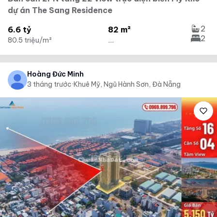
dự án The Sang Residence
2
6.6 tỷ
82 m²
2
80.5 triệu/m²
...
Hoàng Đức Minh
3 tháng trước
·
Khuê Mỹ, Ngũ Hành Sơn, Đà Nẵng