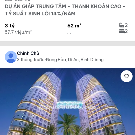
DỰ ÁN GIÁP TRUNG TÂM - THANH KHOẢN CAO -
TỶ SUẤT SINH LỜI 14%/NĂM
2
3 tỷ
52 m²
2
57.7 triệu/m²
...
Chính Chủ
3 tháng trước
·
Đông Hòa, Dĩ An, Bình Dương