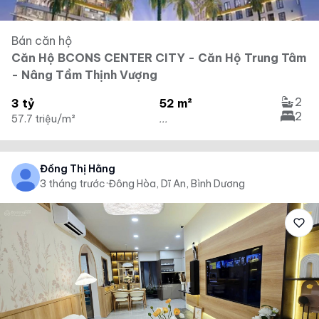
Bán căn hộ
Căn Hộ BCONS CENTER CITY - Căn Hộ Trung Tâm
- Nâng Tầm Thịnh Vượng
2
3 tỷ
52 m²
2
57.7 triệu/m²
...
Đồng Thị Hằng
3 tháng trước
·
Đông Hòa, Dĩ An, Bình Dương