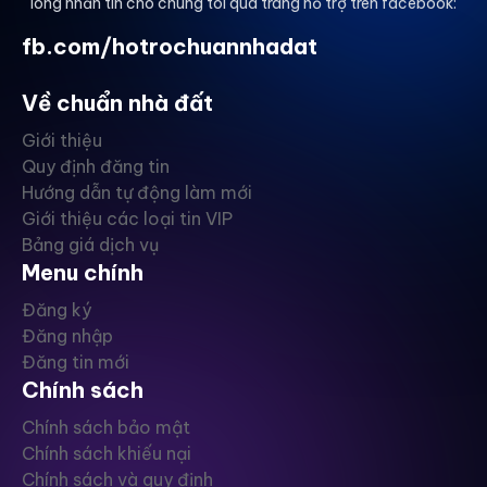
lòng nhắn tin cho chúng tôi qua trang hỗ trợ trên facebook:
fb.com/hotrochuannhadat
Về chuẩn nhà đất
Giới thiệu
Quy định đăng tin
Hướng dẫn tự động làm mới
Giới thiệu các loại tin VIP
Bảng giá dịch vụ
Menu chính
Đăng ký
Đăng nhập
Đăng tin mới
Chính sách
Chính sách bảo mật
Chính sách khiếu nại
Chính sách và quy định