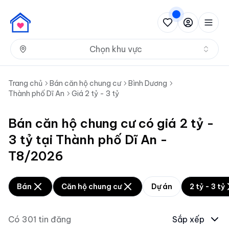
Nh
Chọn khu vực
Trang chủ
Bán căn hộ chung cư
Bình Dương
Thành phố Dĩ An
Giá 2 tỷ - 3 tỷ
Bán căn hộ chung cư có giá 2 tỷ -
3 tỷ tại Thành phố Dĩ An -
T8/2026
Bán
Căn hộ chung cư
Dự án
2 tỷ - 3 tỷ
Có
301
tin đăng
Sắp xếp