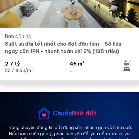
Bán căn hộ
Suất ưu đãi tốt nhất cho đợt đầu tiên - Sở hữu
ngay căn 1PN - thanh toán chỉ 5% (135 triệu)
1
2.7 tỷ
46 m²
1
58.7 triệu/m²
...
Chuẩn
Nhà đất
Trang chuyên đăng tin bất động sản, nhanh gọn và hiệu quả.
Nếu bạn muốn góp ý, phản ánh vấn đề, yêu cầu xoá tin, vui