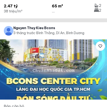
2
2.47 tỷ
65 m²
2
38 triệu/m²
...
Nguyen Thuy Kieu Bcons
3 tháng trước
·
Bình Thắng, Dĩ An, Bình Dương
Bán căn hộ