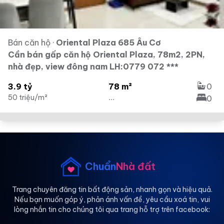
Bán căn hộ
·
Oriental Plaza 685 Âu Cơ
Cần bán gấp căn hộ Oriental Plaza, 78m2, 2PN,
nhà đẹp, view đông nam LH:0779 072 ***
3.9 tỷ
78 m²
0
50 triệu/m²
...
0
Chuẩn
Nhà đất
Trang chuyên đăng tin bất động sản, nhanh gọn và hiệu quả.
Nếu bạn muốn góp ý, phản ánh vấn đề, yêu cầu xoá tin, vui
lòng nhắn tin cho chúng tôi qua trang hỗ trợ trên facebook: