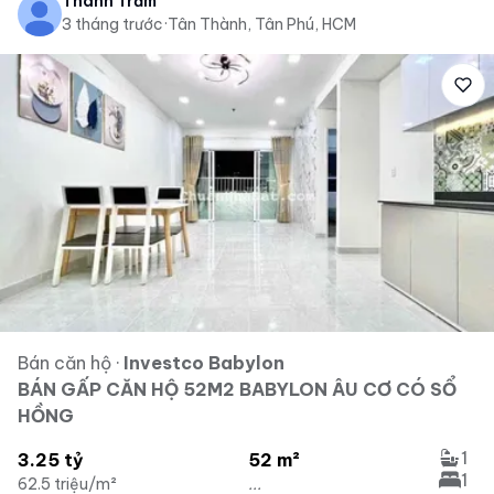
Thanh Trầm
3 tháng trước
·
Tân Thành, Tân Phú, HCM
Bán căn hộ
·
Investco Babylon
BÁN GẤP CĂN HỘ 52M2 BABYLON ÂU CƠ CÓ SỔ
HỒNG
1
3.25 tỷ
52 m²
1
62.5 triệu/m²
...