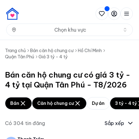
Nh
Chọn khu vực
Trang chủ
Bán căn hộ chung cư
Hồ Chí Minh
Quận Tân Phú
Giá 3 tỷ - 4 tỷ
Bán căn hộ chung cư có giá 3 tỷ -
4 tỷ tại Quận Tân Phú - T8/2026
Bán
Căn hộ chung cư
Dự án
3 tỷ - 4 tỷ
Có
304
tin đăng
Sắp xếp