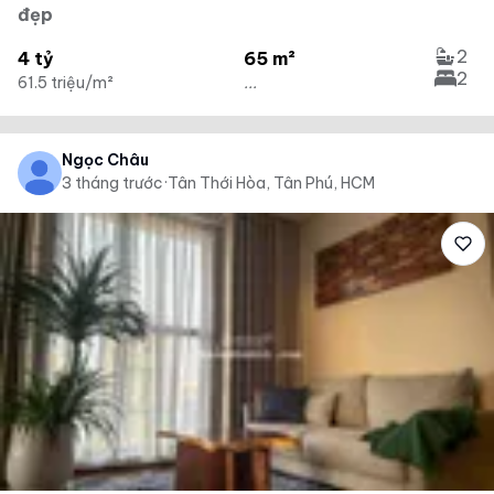
đẹp
2
4 tỷ
65 m²
2
61.5 triệu/m²
...
Ngọc Châu
3 tháng trước
·
Tân Thới Hòa, Tân Phú, HCM