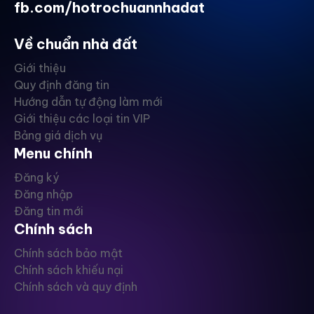
fb.com/hotrochuannhadat
Về chuẩn nhà đất
Giới thiệu
Quy định đăng tin
Hướng dẫn tự động làm mới
Giới thiệu các loại tin VIP
Bảng giá dịch vụ
Menu chính
Đăng ký
Đăng nhập
Đăng tin mới
Chính sách
Chính sách bảo mật
Chính sách khiếu nại
Chính sách và quy định