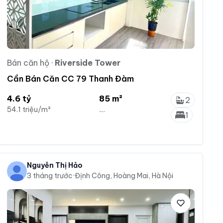
Bán căn hộ
·
Riverside Tower
Cần Bán Căn CC 79 Thanh Đàm
4.6 tỷ
85 m²
2
54.1 triệu/m²
...
1
Nguyễn Thị Hảo
3 tháng trước
·
Định Công, Hoàng Mai, Hà Nội