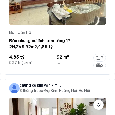
Bán căn hộ
Bán chung cư lĩnh nam tầng 17;
2N,2VS,92m2,4,85 tỷ
4.85 tỷ
92 m²
2
52.7 triệu/m²
...
2
chung cư kim văn kim lũ
3 tháng trước
·
Đại Kim, Hoàng Mai, Hà Nội