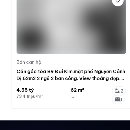
Bán căn hộ
Căn góc tòa B9 Đại Kim.mặt phố Nguyễn Cảnh
Dị.62m2 2 ngủ 2 ban công. View thoáng đẹp.
Full nội thất
4.55 tỷ
62 m²
2
73.4 triệu/m²
...
1