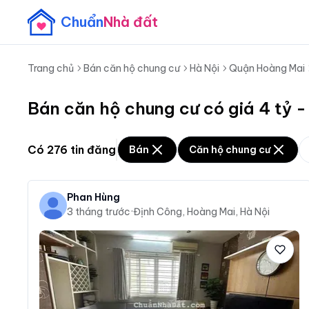
Chuẩn
Nhà đất
Trang chủ
Bán căn hộ chung cư
Hà Nội
Quận Hoàng Mai
Bán căn hộ chung cư có giá 4 tỷ 
Có
276
tin đăng
Bán
Căn hộ chung cư
Phan Hùng
3 tháng trước
·
Định Công, Hoàng Mai, Hà Nội