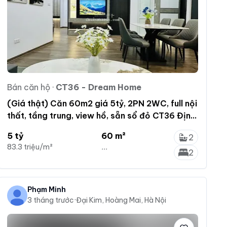
Bán căn hộ
·
CT36 - Dream Home
(Giá thật) Căn 60m2 giá 5tỷ, 2PN 2WC, full nội
thất, tầng trung, view hồ, sẵn sổ đỏ CT36 Định
Công
5 tỷ
60 m²
2
83.3 triệu/m²
...
2
Phạm Minh
3 tháng trước
·
Đại Kim, Hoàng Mai, Hà Nội