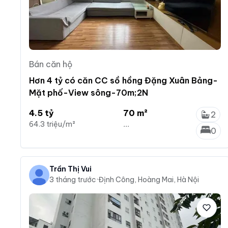
Bán căn hộ
Hơn 4 tỷ có căn CC sồ hồng Đặng Xuân Bảng-
Mặt phố-View sông-70m;2N
4.5 tỷ
70 m²
2
64.3 triệu/m²
...
0
Trần Thị Vui
3 tháng trước
·
Định Công, Hoàng Mai, Hà Nội