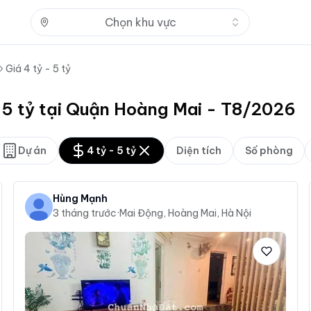
Nhấn để mở
Chọn khu vực
Giá 4 tỷ - 5 tỷ
- 5 tỷ tại Quận Hoàng Mai - T8/2026
Dự án
4 tỷ - 5 tỷ
Diện tích
Số phòng
Hùng Mạnh
3 tháng trước
·
Mai Động, Hoàng Mai, Hà Nội