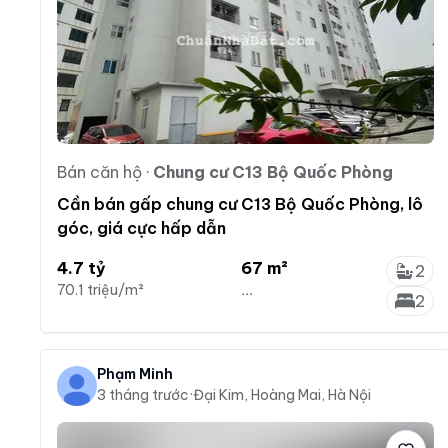
Bán căn hộ
·
Chung cư C13 Bộ Quốc Phòng
Cần bán gấp chung cư C13 Bộ Quốc Phòng, lô
góc, giá cực hấp dẫn
4.7 tỷ
67 m²
2
70.1 triệu/m²
...
2
Phạm Minh
3 tháng trước
·
Đại Kim, Hoàng Mai, Hà Nội