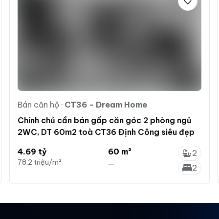
Bán căn hộ
·
CT36 - Dream Home
Chính chủ cần bán gấp căn góc 2 phòng ngủ
2WC, DT 60m2 toà CT36 Định Công siêu đẹp
4.69 tỷ
60 m²
2
78.2 triệu/m²
...
2