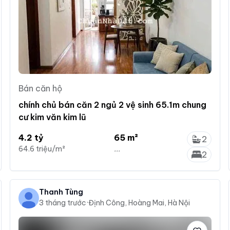
Bán căn hộ
chính chủ bán căn 2 ngủ 2 vệ sinh 65.1m chung
cư kim văn kim lũ
4.2 tỷ
65 m²
2
64.6 triệu/m²
...
2
Thanh Tùng
3 tháng trước
·
Định Công, Hoàng Mai, Hà Nội