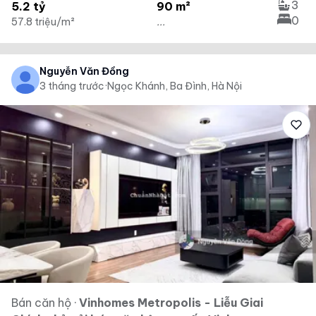
3
5.2 tỷ
90 m²
0
57.8 triệu/m²
...
Nguyễn Văn Đồng
3 tháng trước
·
Ngọc Khánh, Ba Đình, Hà Nội
Bán căn hộ
·
Vinhomes Metropolis - Liễu Giai