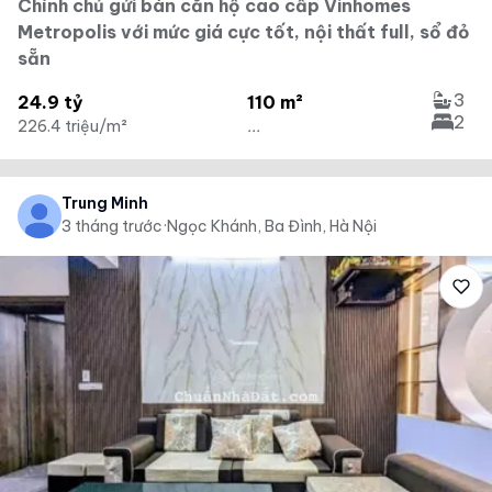
Chính chủ gửi bán căn hộ cao cấp Vinhomes
Metropolis với mức giá cực tốt, nội thất full, sổ đỏ
sẵn
3
24.9 tỷ
110 m²
2
226.4 triệu/m²
...
Trung Minh
3 tháng trước
·
Ngọc Khánh, Ba Đình, Hà Nội