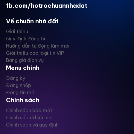
fb.com/hotrochuannhadat
Về chuẩn nhà đất
Giới thiệu
Quy định đăng tin
Hướng dẫn tự động làm mới
Giới thiệu các loại tin VIP
Bảng giá dịch vụ
Menu chính
Đăng ký
Đăng nhập
Đăng tin mới
Chính sách
Chính sách bảo mật
Chính sách khiếu nại
Chính sách và quy định