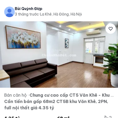
Bùi Quỳnh Điệp
3 tháng trước
·
La Khê, Hà Đông, Hà Nội
Bán căn hộ
·
Chung cư cao cấp CT5 Văn Khê - Khu đô thị Văn Khê
Cần tiền bán gấp 68m2 CT5B khu Văn Khê, 2PN,
full nội thất giá 4.35 tỷ
2