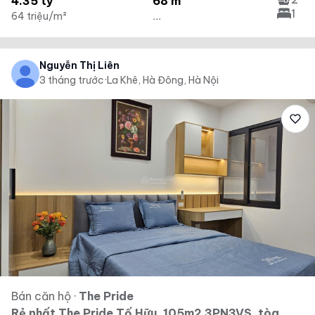
4.35 tỷ
68 m²
1
64 triệu/m²
...
Nguyễn Thị Liên
3 tháng trước
·
La Khê, Hà Đông, Hà Nội
Bán căn hộ
·
The Pride
Rẻ nhất The Pride Tố Hữu, 105m2 3PN3VS, tòa