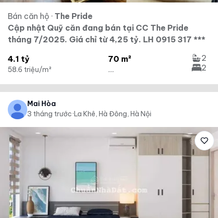
Bán căn hộ
·
The Pride
Cập nhật Quỹ căn đang bán tại CC The Pride
tháng 7/2025. Giá chỉ từ 4,25 tỷ. LH 0915 317 ***
2
4.1 tỷ
70 m²
2
58.6 triệu/m²
...
Mai Hòa
3 tháng trước
·
La Khê, Hà Đông, Hà Nội