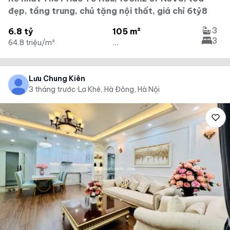
đẹp, tầng trung, chủ tặng nội thất, giá chỉ 6tỷ8
3
6.8 tỷ
105 m²
3
64.8 triệu/m²
...
Lưu Chung Kiên
3 tháng trước
·
La Khê, Hà Đông, Hà Nội