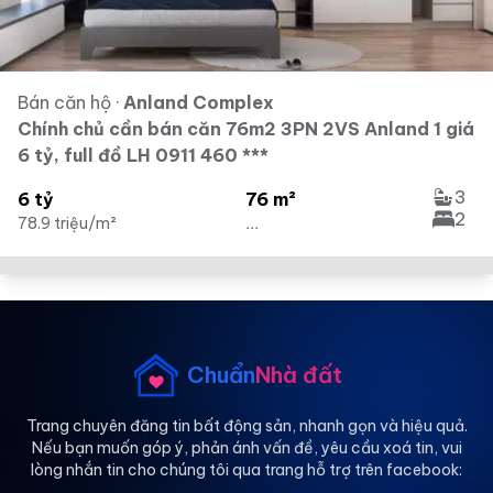
Bán căn hộ
·
Anland Complex
Chính chủ cần bán căn 76m2 3PN 2VS Anland 1 giá
6 tỷ, full đồ LH 0911 460 ***
3
6 tỷ
76 m²
2
78.9 triệu/m²
...
Chuẩn
Nhà đất
Trang chuyên đăng tin bất động sản, nhanh gọn và hiệu quả.
Nếu bạn muốn góp ý, phản ánh vấn đề, yêu cầu xoá tin, vui
lòng nhắn tin cho chúng tôi qua trang hỗ trợ trên facebook: