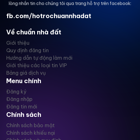
lòng nhắn tin cho chúng tôi qua trang hỗ trợ trên facebook:
fb.com/hotrochuannhadat
Về chuẩn nhà đất
Giới thiệu
Quy định đăng tin
Hướng dẫn tự động làm mới
Giới thiệu các loại tin VIP
Bảng giá dịch vụ
Menu chính
Đăng ký
Đăng nhập
Đăng tin mới
Chính sách
Chính sách bảo mật
Chính sách khiếu nại