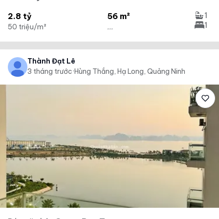
1
2.8 tỷ
56 m²
1
50 triệu/m²
...
Thành Đạt Lê
3 tháng trước
·
Hùng Thắng, Hạ Long, Quảng Ninh