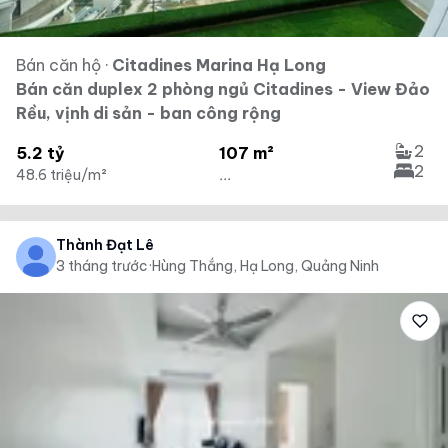
Bán căn hộ
·
Citadines Marina Hạ Long
Bán căn duplex 2 phòng ngủ Citadines - View Đảo
Rều, vịnh di sản - ban công rộng
2
5.2 tỷ
107 m²
2
48.6 triệu/m²
...
Thành Đạt Lê
3 tháng trước
·
Hùng Thắng, Hạ Long, Quảng Ninh