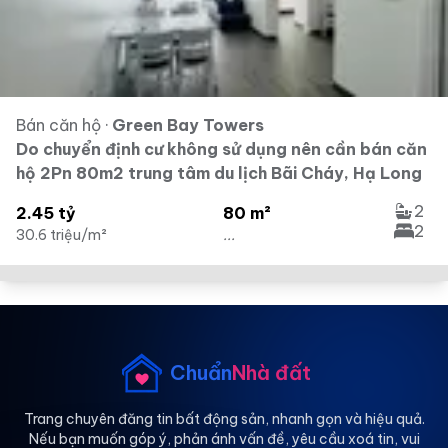
Bán căn hộ
·
Green Bay Towers
Do chuyển định cư không sử dụng nên cần bán căn
hộ 2Pn 80m2 trung tâm du lịch Bãi Cháy, Hạ Long
2
2.45 tỷ
80 m²
2
30.6 triệu/m²
...
Chuẩn
Nhà đất
Trang chuyên đăng tin bất động sản, nhanh gọn và hiệu quả.
Nếu bạn muốn góp ý, phản ánh vấn đề, yêu cầu xoá tin, vui