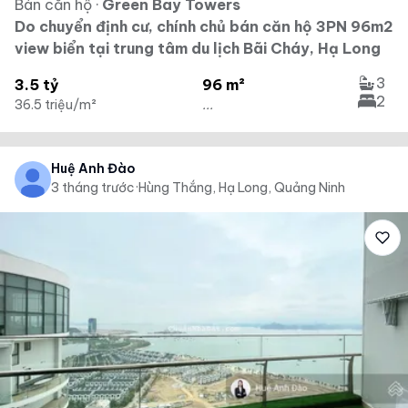
Bán căn hộ
·
Green Bay Towers
Do chuyển định cư, chính chủ bán căn hộ 3PN 96m2
view biển tại trung tâm du lịch Bãi Cháy, Hạ Long
3
3.5 tỷ
96 m²
2
36.5 triệu/m²
...
Huệ Anh Đào
3 tháng trước
·
Hùng Thắng, Hạ Long, Quảng Ninh