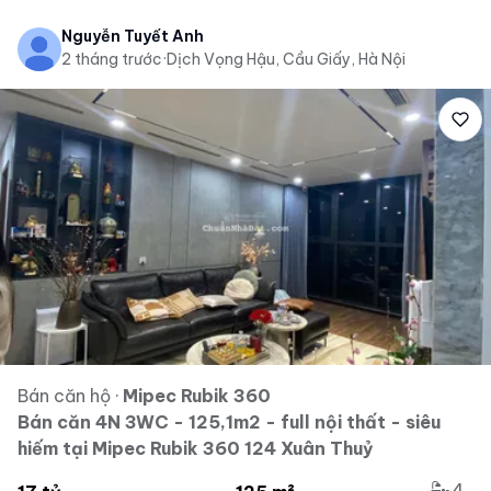
Nguyễn Tuyết Anh
2 tháng trước
·
Dịch Vọng Hậu, Cầu Giấy, Hà Nội
Bán căn hộ
·
Mipec Rubik 360
Bán căn 4N 3WC - 125,1m2 - full nội thất - siêu
hiếm tại Mipec Rubik 360 124 Xuân Thuỷ
4