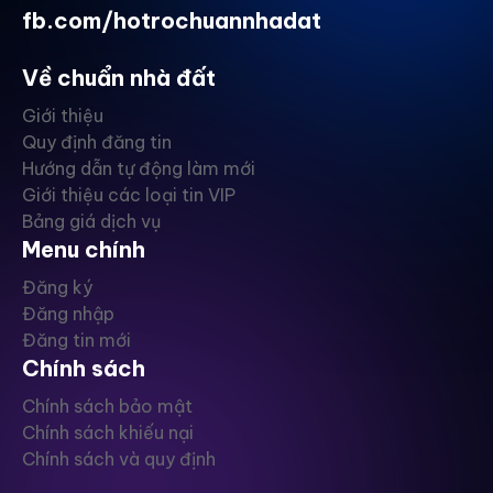
fb.com/hotrochuannhadat
Về chuẩn nhà đất
Giới thiệu
Quy định đăng tin
Hướng dẫn tự động làm mới
Giới thiệu các loại tin VIP
Bảng giá dịch vụ
Menu chính
Đăng ký
Đăng nhập
Đăng tin mới
Chính sách
Chính sách bảo mật
Chính sách khiếu nại
Chính sách và quy định