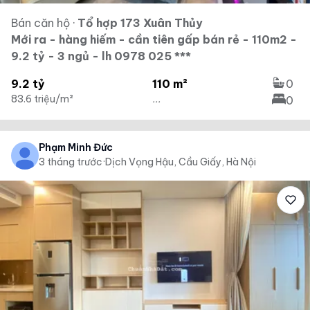
Bán căn hộ
·
Tổ hợp 173 Xuân Thủy
Mới ra - hàng hiếm - cần tiên gấp bán rẻ - 110m2 -
9.2 tỷ - 3 ngủ - lh 0978 025 ***
9.2 tỷ
110 m²
0
83.6 triệu/m²
...
0
Phạm Minh Đức
3 tháng trước
·
Dịch Vọng Hậu, Cầu Giấy, Hà Nội