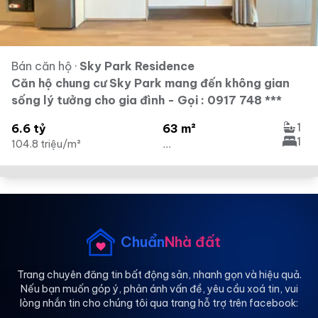
Bán căn hộ
·
Sky Park Residence
Căn hộ chung cư Sky Park mang đến không gian
sống lý tưởng cho gia đình - Gọi : 0917 748 ***
1
6.6 tỷ
63 m²
1
104.8 triệu/m²
...
Chuẩn
Nhà đất
Trang chuyên đăng tin bất động sản, nhanh gọn và hiệu quả.
Nếu bạn muốn góp ý, phản ánh vấn đề, yêu cầu xoá tin, vui
lòng nhắn tin cho chúng tôi qua trang hỗ trợ trên facebook: