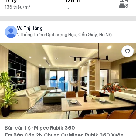
17 tỷ
125 m²
3
136 triệu/m²
...
Vũ Thị Hằng
2 tháng trước
·
Dịch Vọng Hậu, Cầu Giấy, Hà Nội
Bán căn hộ
·
Mipec Rubik 360
Em Bán Căn 2N Chung Cư Mipec Rubik 360 Xuân