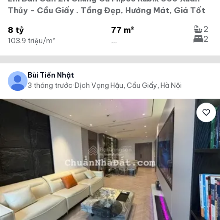
Thủy - Cầu Giấy . Tầng Đẹp, Hướng Mát, Giá Tốt
2
8 tỷ
77 m²
2
103.9 triệu/m²
...
Bùi Tiến Nhật
3 tháng trước
·
Dịch Vọng Hậu, Cầu Giấy, Hà Nội