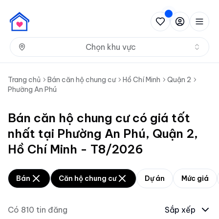
Nh
Chọn khu vực
Trang chủ
Bán căn hộ chung cư
Hồ Chí Minh
Quận 2
Phường An Phú
Bán căn hộ chung cư có giá tốt
nhất tại Phường An Phú, Quận 2,
Hồ Chí Minh - T8/2026
Bán
Căn hộ chung cư
Dự án
Mức giá
Có
810
tin đăng
Sắp xếp