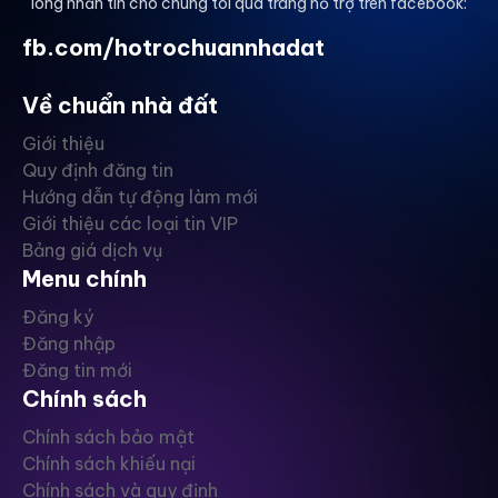
lòng nhắn tin cho chúng tôi qua trang hỗ trợ trên facebook:
fb.com/hotrochuannhadat
Về chuẩn nhà đất
Giới thiệu
Quy định đăng tin
Hướng dẫn tự động làm mới
Giới thiệu các loại tin VIP
Bảng giá dịch vụ
Menu chính
Đăng ký
Đăng nhập
Đăng tin mới
Chính sách
Chính sách bảo mật
Chính sách khiếu nại
Chính sách và quy định