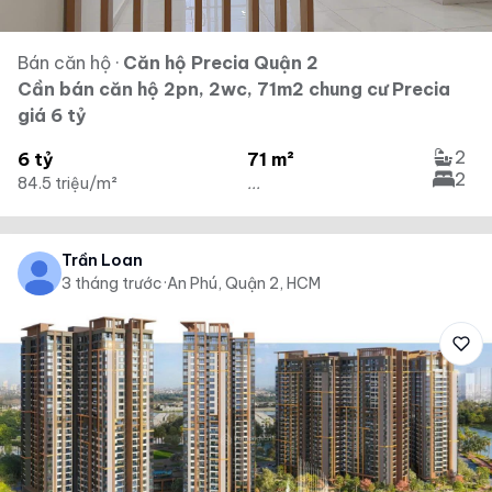
Bán căn hộ
·
Căn hộ Precia Quận 2
Cần bán căn hộ 2pn, 2wc, 71m2 chung cư Precia
giá 6 tỷ
2
6 tỷ
71 m²
2
84.5 triệu/m²
...
Trần Loan
3 tháng trước
·
An Phú, Quận 2, HCM