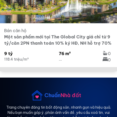
Bán căn hộ
Một sản phẩm mới tại The Global City giá chỉ từ 9
tỷ/căn 2PN thanh toán 10% ký HĐ, NH hỗ trợ 70%
9 tỷ
76 m²
0
118.4 triệu/m²
...
0
Chuẩn
Nhà đất
Trang chuyên đăng tin bất động sản, nhanh gọn và hiệu quả.
Nếu bạn muốn góp ý, phản ánh vấn đề, yêu cầu xoá tin, vui