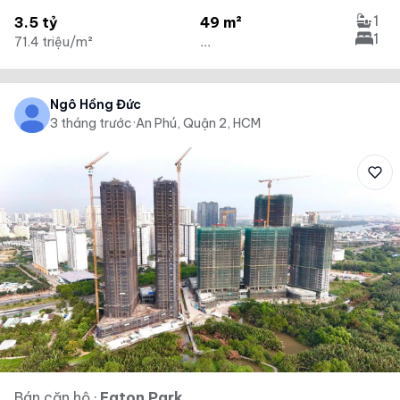
1
3.5 tỷ
49 m²
1
71.4 triệu/m²
...
Ngô Hồng Đức
3 tháng trước
·
An Phú, Quận 2, HCM
Bán căn hộ
·
Eaton Park