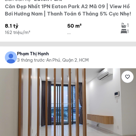
Căn Đẹp Nhất 1PN Eaton Park A2 Mã 09 | View Hồ
Bơi Hướng Nam | Thanh Toán 6 Tháng 5% Cực Nhẹ!
1
8.1 tỷ
50 m²
1
162 triệu/m²
...
Phạm Thị Hạnh
3 tháng trước
·
An Phú, Quận 2, HCM