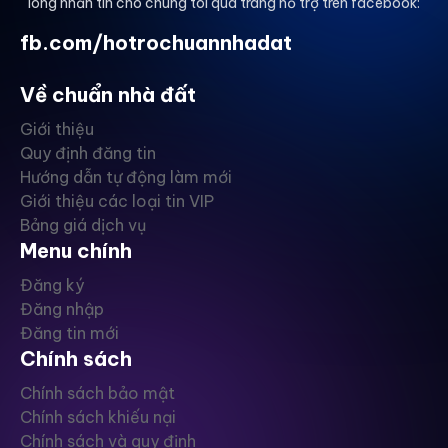
lòng nhắn tin cho chúng tôi qua trang hỗ trợ trên facebook:
fb.com/hotrochuannhadat
Về chuẩn nhà đất
Giới thiệu
Quy định đăng tin
Hướng dẫn tự động làm mới
Giới thiệu các loại tin VIP
Bảng giá dịch vụ
Menu chính
Đăng ký
Đăng nhập
Đăng tin mới
Chính sách
Chính sách bảo mật
Chính sách khiếu nại
Chính sách và quy định