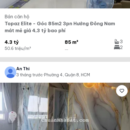
Bán căn hộ
Topaz Elite - Góc 85m2 3pn Hướng Đông Nam
mát mẻ giá 4,3 tỷ bao phí
3
4.3 tỷ
85 m²
2
50.6 triệu/m²
...
An Thi
3 tháng trước
·
Phường 4, Quận 8, HCM