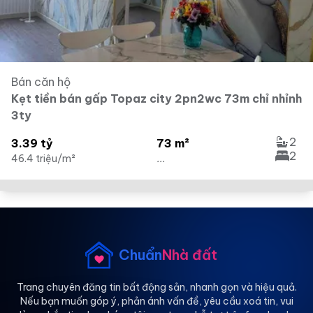
Bán căn hộ
Kẹt tiền bán gấp Topaz city 2pn2wc 73m chỉ nhỉnh
3ty
2
3.39 tỷ
73 m²
2
46.4 triệu/m²
...
Chuẩn
Nhà đất
Trang chuyên đăng tin bất động sản, nhanh gọn và hiệu quả.
Nếu bạn muốn góp ý, phản ánh vấn đề, yêu cầu xoá tin, vui