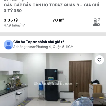
CẦN GẤP BÁN CĂN HỘ TOPAZ QUẬN 8 – GIÁ CHỈ
3 TỶ 350
2
3.35 tỷ
70 m²
2
47.9 triệu/m²
...
Căn hộ Topaz chính chủ giá rẻ
3 tháng trước
·
Phường 4, Quận 8, HCM