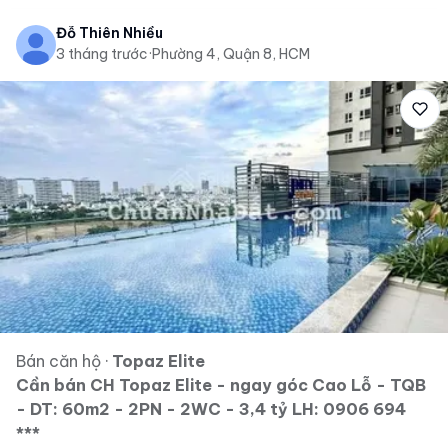
Đỗ Thiên Nhiều
3 tháng trước
·
Phường 4, Quận 8, HCM
Bán căn hộ
·
Topaz Elite
Cần bán CH Topaz Elite - ngay góc Cao Lỗ - TQB
- DT: 60m2 - 2PN - 2WC - 3,4 tỷ LH: 0906 694
***