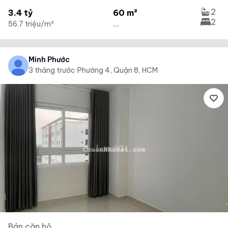
2
3.4 tỷ
60 m²
2
56.7 triệu/m²
...
Minh Phước
3 tháng trước
·
Phường 4, Quận 8, HCM
Bán căn hộ