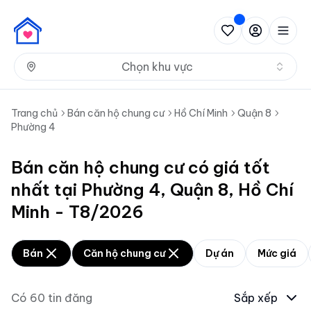
Nh
Chọn khu vực
Trang chủ
Bán căn hộ chung cư
Hồ Chí Minh
Quận 8
Phường 4
Bán căn hộ chung cư có giá tốt
nhất tại Phường 4, Quận 8, Hồ Chí
Minh - T8/2026
Bán
Căn hộ chung cư
Dự án
Mức giá
Có
60
tin đăng
Sắp xếp