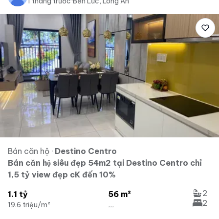
1 tháng trước
·
Bến Lức, Long An
Bán căn hộ
·
Destino Centro
Bán căn hộ siêu đẹp 54m2 tại Destino Centro chỉ
1,5 tỷ view đẹp cK đến 10%
2
1.1 tỷ
56 m²
2
19.6 triệu/m²
...