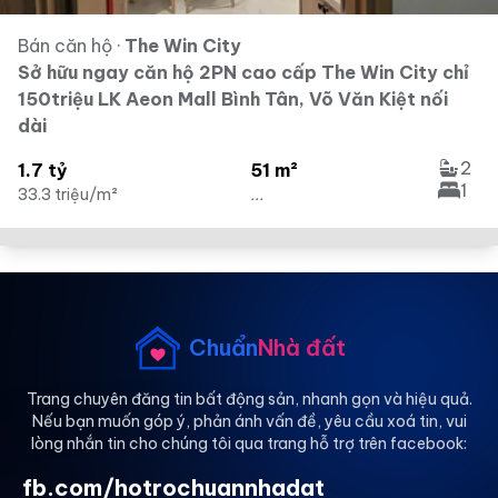
Bán căn hộ
·
The Win City
Sở hữu ngay căn hộ 2PN cao cấp The Win City chỉ
150triệu LK Aeon Mall Bình Tân, Võ Văn Kiệt nối
dài
2
1.7 tỷ
51 m²
1
33.3 triệu/m²
...
Chuẩn
Nhà đất
Trang chuyên đăng tin bất động sản, nhanh gọn và hiệu quả.
Nếu bạn muốn góp ý, phản ánh vấn đề, yêu cầu xoá tin, vui
lòng nhắn tin cho chúng tôi qua trang hỗ trợ trên facebook:
fb.com/hotrochuannhadat