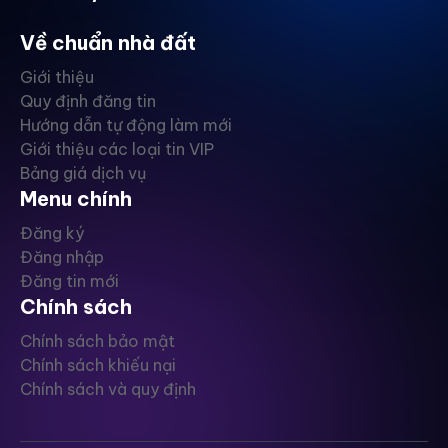
Về chuẩn nhà đất
Giới thiệu
Quy định đăng tin
Hướng dẫn tự động làm mới
Giới thiệu các loại tin VIP
Bảng giá dịch vụ
Menu chính
Đăng ký
Đăng nhập
Đăng tin mới
Chính sách
Chính sách bảo mật
Chính sách khiếu nại
Chính sách và quy định