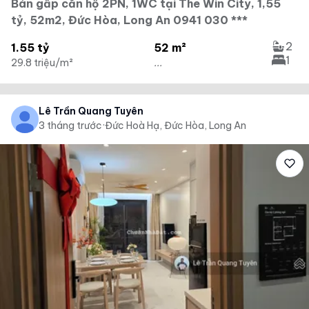
Bán gấp căn hộ 2PN, 1WC tại The Win City, 1,55
tỷ, 52m2, Đức Hòa, Long An 0941 030 ***
2
1.55 tỷ
52 m²
1
29.8 triệu/m²
...
Lê Trần Quang Tuyên
3 tháng trước
·
Đức Hoà Hạ, Đức Hòa, Long An