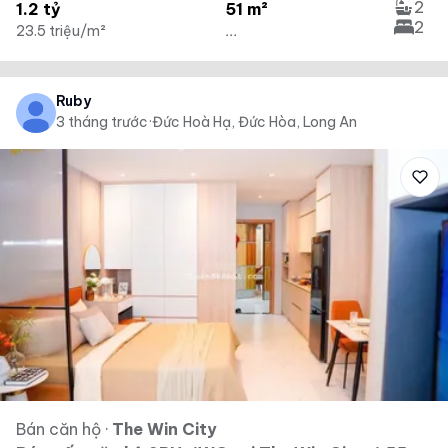
2
1.2 tỷ
51 m²
2
23.5 triệu/m²
...
Ruby
3 tháng trước
·
Đức Hoà Hạ, Đức Hòa, Long An
Bán căn hộ
·
The Win City