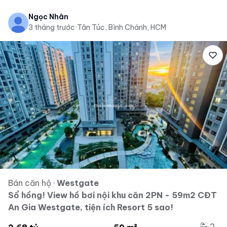
Ngọc Nhân
3 tháng trước
·
Tân Túc, Bình Chánh, HCM
Bán căn hộ
·
Westgate
Sổ hồng! View hồ bơi nội khu căn 2PN - 59m2 CĐT
An Gia Westgate, tiện ích Resort 5 sao!
2