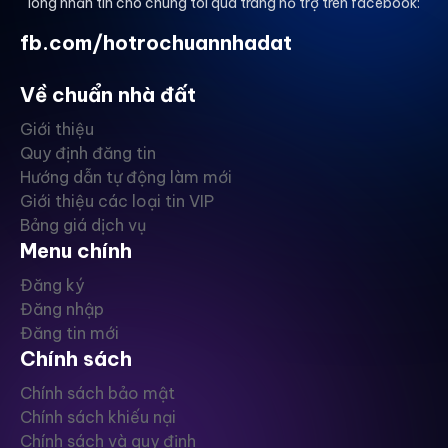
lòng nhắn tin cho chúng tôi qua trang hỗ trợ trên facebook:
fb.com/hotrochuannhadat
Về chuẩn nhà đất
Giới thiệu
Quy định đăng tin
Hướng dẫn tự động làm mới
Giới thiệu các loại tin VIP
Bảng giá dịch vụ
Menu chính
Đăng ký
Đăng nhập
Đăng tin mới
Chính sách
Chính sách bảo mật
Chính sách khiếu nại
Chính sách và quy định