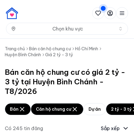
Nh
Chọn khu vực
Trang chủ
Bán căn hộ chung cư
Hồ Chí Minh
Huyện Bình Chánh
Giá 2 tỷ - 3 tỷ
Bán căn hộ chung cư có giá 2 tỷ -
3 tỷ tại Huyện Bình Chánh -
T8/2026
Bán
Căn hộ chung cư
Dự án
2 tỷ - 3 tỷ
Có
245
tin đăng
Sắp xếp