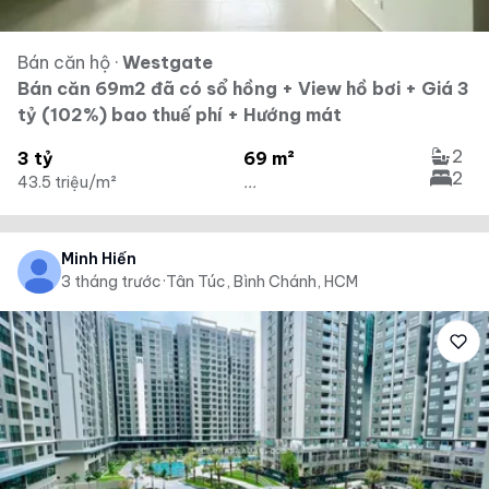
Bán căn hộ
·
Westgate
Bán căn 69m2 đã có sổ hồng + View hồ bơi + Giá 3
tỷ (102%) bao thuế phí + Hướng mát
2
3 tỷ
69 m²
2
43.5 triệu/m²
...
Minh Hiển
3 tháng trước
·
Tân Túc, Bình Chánh, HCM