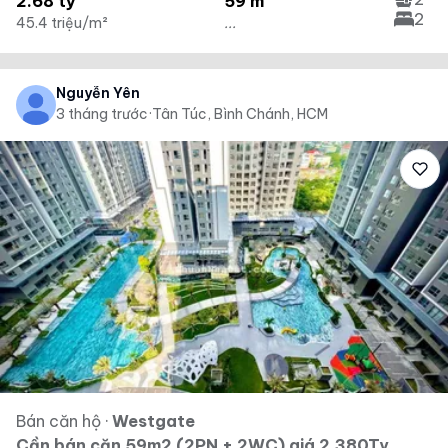
2.68 tỷ
59 m²
2
45.4 triệu/m²
...
Nguyễn Yên
3 tháng trước
·
Tân Túc, Bình Chánh, HCM
Bán căn hộ
·
Westgate
Cần bán căn 59m2 (2PN + 2WC) giá 2.380Ty