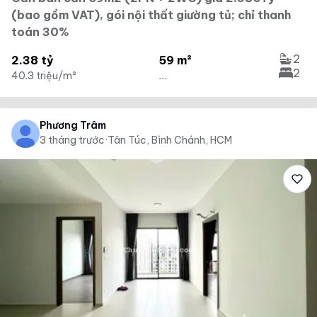
(bao gồm VAT), gói nội thất giường tủ; chỉ thanh
toán 30%
2
2.38 tỷ
59 m²
2
40.3 triệu/m²
...
Phương Trâm
3 tháng trước
·
Tân Túc, Bình Chánh, HCM