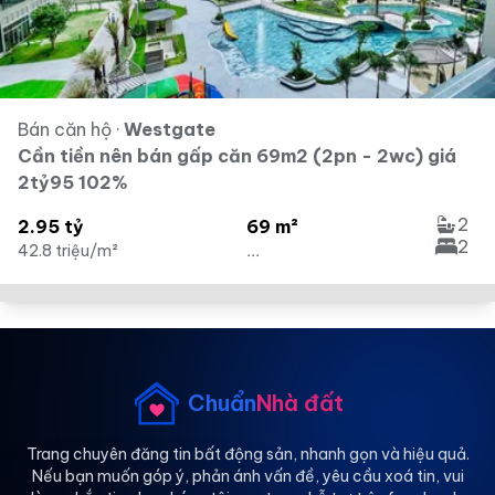
Bán căn hộ
·
Westgate
Cần tiền nên bán gấp căn 69m2 (2pn - 2wc) giá
2tỷ95 102%
2
2.95 tỷ
69 m²
2
42.8 triệu/m²
...
Chuẩn
Nhà đất
Trang chuyên đăng tin bất động sản, nhanh gọn và hiệu quả.
Nếu bạn muốn góp ý, phản ánh vấn đề, yêu cầu xoá tin, vui