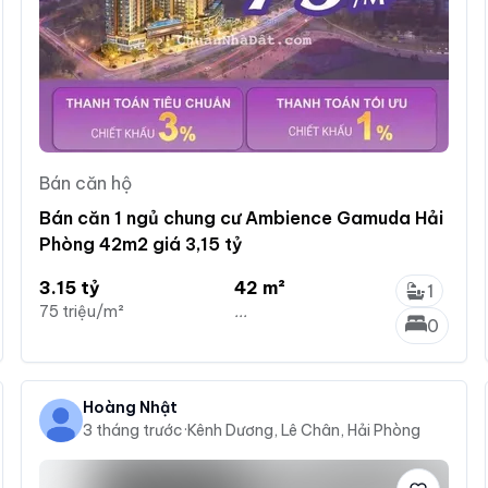
Bán căn hộ
Bán căn 1 ngủ chung cư Ambience Gamuda Hải
Phòng 42m2 giá 3,15 tỷ
3.15 tỷ
42 m²
1
75 triệu/m²
...
0
Hoàng Nhật
3 tháng trước
·
Kênh Dương, Lê Chân, Hải Phòng