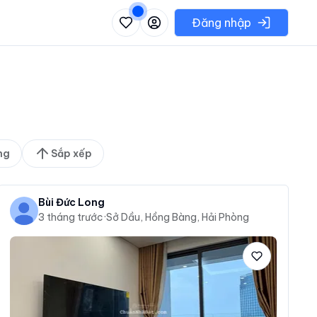
 danh sách các khu vực có thể chọn
Đăng nhập
ng
Sắp xếp
Bùi Đức Long
3 tháng trước
·
Sở Dầu, Hồng Bàng, Hải Phòng