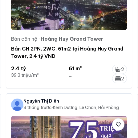
Bán căn hộ
·
Hoàng Huy Grand Tower
Bán CH 2PN, 2WC, 61m2 tại Hoàng Huy Grand
Tower, 2,4 tỷ VND
2.4 tỷ
61 m²
2
39.3 triệu/m²
...
2
Nguyễn Thị Diên
3 tháng trước
·
Kênh Dương, Lê Chân, Hải Phòng