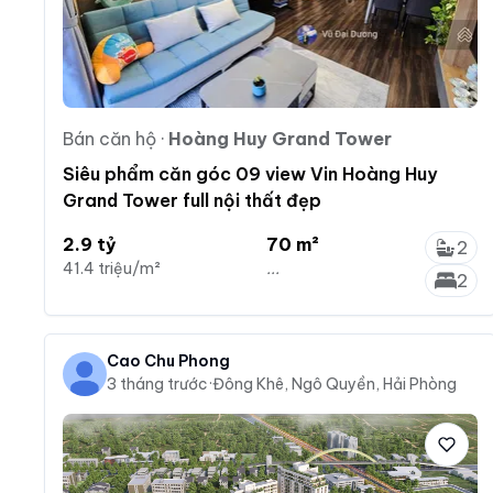
Bán căn hộ
·
Hoàng Huy Grand Tower
Siêu phẩm căn góc 09 view Vin Hoàng Huy
Grand Tower full nội thất đẹp
2.9 tỷ
70 m²
2
41.4 triệu/m²
...
2
Cao Chu Phong
3 tháng trước
·
Đông Khê, Ngô Quyền, Hải Phòng