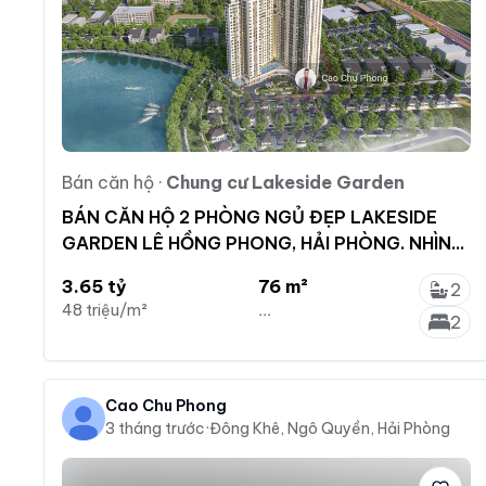
Bán căn hộ
·
Chung cư Lakeside Garden
BÁN CĂN HỘ 2 PHÒNG NGỦ ĐẸP LAKESIDE
GARDEN LÊ HỒNG PHONG, HẢI PHÒNG. NHÌN
TRUNG TÂM THÀNH PHỐ
3.65 tỷ
76 m²
2
48 triệu/m²
...
2
Cao Chu Phong
3 tháng trước
·
Đông Khê, Ngô Quyền, Hải Phòng