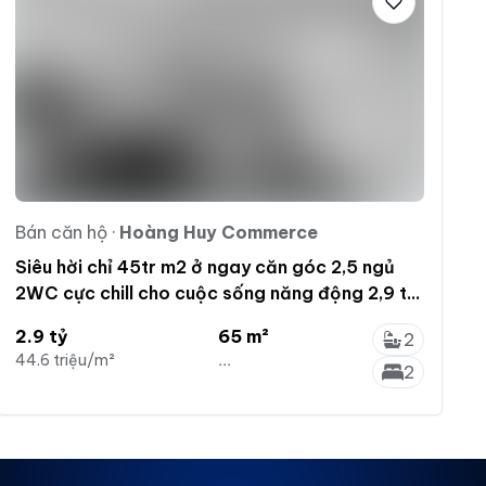
Bán căn hộ
·
Hoàng Huy Commerce
Siêu hời chỉ 45tr m2 ở ngay căn góc 2,5 ngủ
2WC cực chill cho cuộc sống năng động 2,9 tỷ,
65m2
2.9 tỷ
65 m²
2
44.6 triệu/m²
...
2