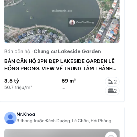
Bán căn hộ
·
Chung cư Lakeside Garden
BÁN CĂN HỘ 2PN ĐẸP LAKESIDE GARDEN LÊ
HỒNG PHONG. VIEW VỀ TRUNG TÂM THÀNH
PHỐ, CẦU NGUYỄN TRÃI !!
3.5 tỷ
69 m²
2
50.7 triệu/m²
...
2
Mr.Khoa
3 tháng trước
·
Kênh Dương, Lê Chân, Hải Phòng