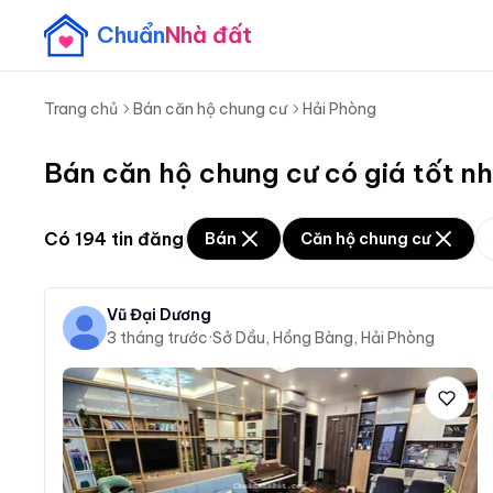
Chuẩn
Nhà đất
Trang chủ
Bán căn hộ chung cư
Hải Phòng
Bán căn hộ chung cư có giá tốt n
Có
194
tin đăng
Bán
Căn hộ chung cư
Vũ Đại Dương
3 tháng trước
·
Sở Dầu, Hồng Bàng, Hải Phòng