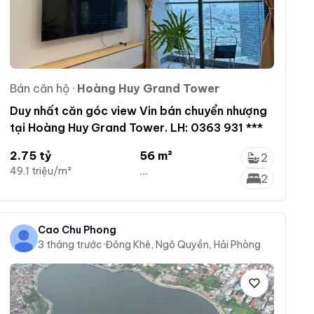
Bán căn hộ
·
Hoàng Huy Grand Tower
Duy nhất căn góc view Vin bán chuyển nhượng
tại Hoàng Huy Grand Tower. LH: 0363 931 ***
2.75 tỷ
56 m²
2
49.1 triệu/m²
...
2
Cao Chu Phong
3 tháng trước
·
Đông Khê, Ngô Quyền, Hải Phòng