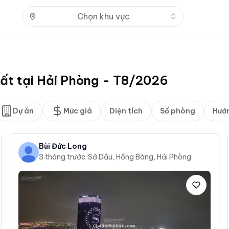
Nhấn để mở
Chọn khu vực
hất tại Hải Phòng - T8/2026
Dự án
Mức giá
Diện tích
Số phòng
Hướ
Bùi Đức Long
3 tháng trước
·
Sở Dầu, Hồng Bàng, Hải Phòng