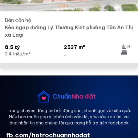
Bán căn hộ
Kèo ngợp đường Lý Thường Kiệt phường Tân An Thị
xã Lagi
3
8.5 tỷ
2537 m²
3.4 triệu/m²
...
Chuẩn
Nhà đất
Trang chuyên đăng tin bất động sản, nhanh gọn và hiệu quả.
Nếu bạn muốn góp ý, phản ánh vấn đề, yêu cầu xoá tin, vui
lòng nhắn tin cho chúng tôi qua trang hỗ trợ trên facebook:
fb.com/hotrochuannhadat