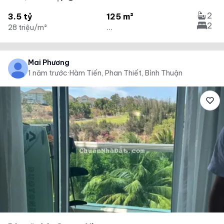
2
3.5 tỷ
125 m²
2
28 triệu/m²
...
Mai Phương
1 năm trước
·
Hàm Tiến, Phan Thiết, Bình Thuận