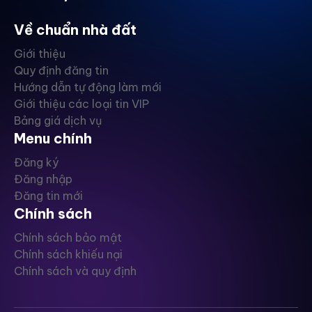
Về chuẩn nhà đất
Giới thiệu
Quy định đăng tin
Hướng dẫn tự động làm mới
Giới thiệu các loại tin VIP
Bảng giá dịch vụ
Menu chính
Đăng ký
Đăng nhập
Đăng tin mới
Chính sách
Chính sách bảo mật
Chính sách khiếu nại
Chính sách và quy định