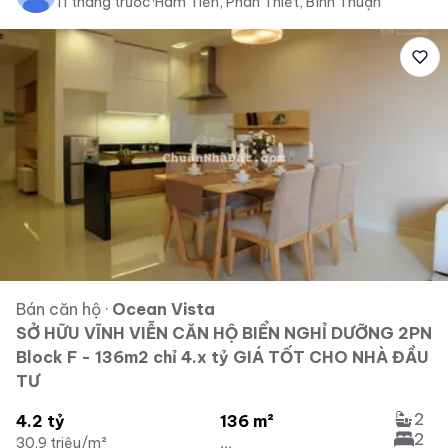
11 tháng trước
·
Hàm Tiến, Phan Thiết, Bình Thuận
Bán căn hộ
·
Ocean Vista
SỞ HỮU VĨNH VIỄN CĂN HỘ BIỂN NGHỈ DƯỠNG 2PN
Block F - 136m2 chỉ 4.x tỷ GIÁ TỐT CHO NHÀ ĐẦU
TƯ
2
4.2 tỷ
136 m²
2
30.9 triệu/m²
...