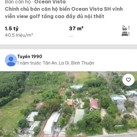
Bán căn hộ
·
Ocean Vista
Chính chủ bán căn hộ biển Ocean Vista SH vĩnh
viễn view golf tầng cao đầy đủ nội thất
1
1.5 tỷ
37 m²
1
40.5 triệu/m²
...
Tuyền 1990
1 năm trước
·
Tân An, La Gi, Bình Thuận