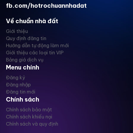
fb.com/hotrochuannhadat
Về chuẩn nhà đất
Giới thiệu
Quy định đăng tin
Hướng dẫn tự động làm mới
Giới thiệu các loại tin VIP
Bảng giá dịch vụ
Menu chính
Đăng ký
Đăng nhập
Đăng tin mới
Chính sách
Chính sách bảo mật
Chính sách khiếu nại
Chính sách và quy định