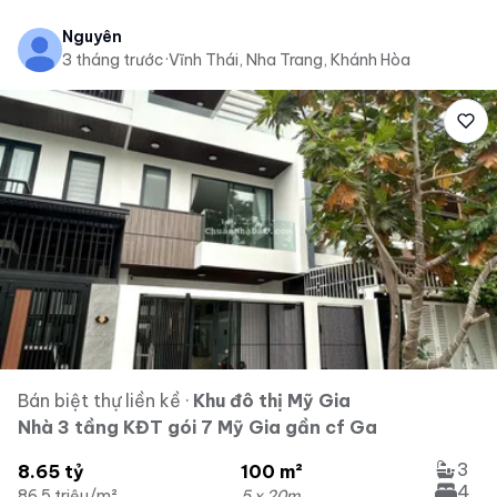
Nguyên
3 tháng trước
·
Vĩnh Thái, Nha Trang, Khánh Hòa
Bán biệt thự liền kề
·
Khu đô thị Mỹ Gia
Nhà 3 tầng KĐT gói 7 Mỹ Gia gần cf Ga
3
8.65 tỷ
100 m²
4
86.5 triệu/m²
5 x 20m