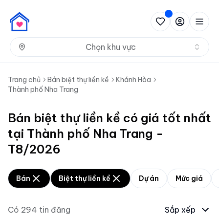
Nh
Chọn khu vực
Trang chủ
Bán biệt thự liền kề
Khánh Hòa
Thành phố Nha Trang
Bán biệt thự liền kề có giá tốt nhất
tại Thành phố Nha Trang -
T8/2026
Bán
Biệt thự liền kề
Dự án
Mức giá
Có
294
tin đăng
Sắp xếp