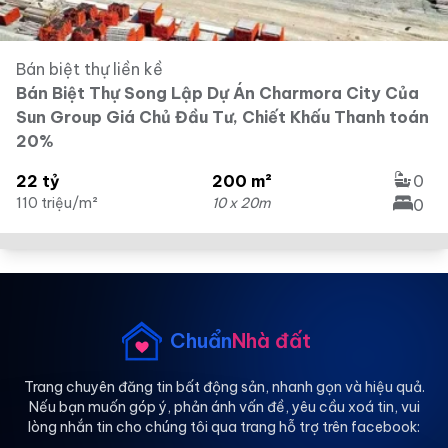
Bán biệt thự liền kề
Bán Biệt Thự Song Lập Dự Án Charmora City Của
Sun Group Giá Chủ Đầu Tư, Chiết Khấu Thanh toán
20%
22 tỷ
200 m²
0
110 triệu/m²
10 x 20m
0
Chuẩn
Nhà đất
Trang chuyên đăng tin bất động sản, nhanh gọn và hiệu quả.
Nếu bạn muốn góp ý, phản ánh vấn đề, yêu cầu xoá tin, vui
lòng nhắn tin cho chúng tôi qua trang hỗ trợ trên facebook: