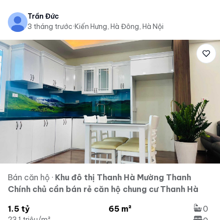
Trần Đức
3 tháng trước
·
Kiến Hưng, Hà Đông, Hà Nội
Bán căn hộ
·
Khu đô thị Thanh Hà Mường Thanh
Chính chủ cần bán rẻ căn hộ chung cư Thanh Hà
1.5 tỷ
65 m²
0
23.1 triệu/m²
...