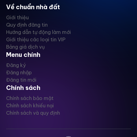
Về chuẩn nhà đất
Giới thiệu
Quy định đăng tin
Hướng dẫn tự động làm mới
Giới thiệu các loại tin VIP
Bảng giá dịch vụ
Menu chính
Đăng ký
Đăng nhập
Đăng tin mới
Chính sách
Chính sách bảo mật
Chính sách khiếu nại
Chính sách và quy định