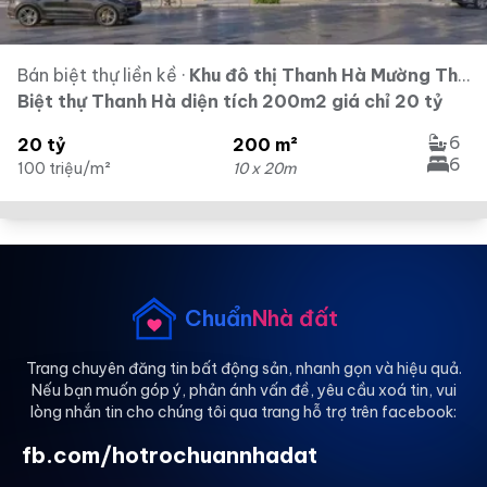
Bán biệt thự liền kề
·
Khu đô thị Thanh Hà Mường Thanh
Biệt thự Thanh Hà diện tích 200m2 giá chỉ 20 tỷ
6
20 tỷ
200 m²
6
100 triệu/m²
10 x 20m
Chuẩn
Nhà đất
Trang chuyên đăng tin bất động sản, nhanh gọn và hiệu quả.
Nếu bạn muốn góp ý, phản ánh vấn đề, yêu cầu xoá tin, vui
lòng nhắn tin cho chúng tôi qua trang hỗ trợ trên facebook:
fb.com/hotrochuannhadat