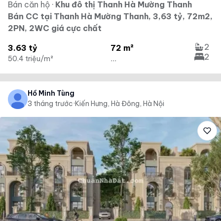
Bán căn hộ
·
Khu đô thị Thanh Hà Mường Thanh
Bán CC tại Thanh Hà Mường Thanh, 3,63 tỷ, 72m2,
2PN, 2WC giá cực chất
2
3.63 tỷ
72 m²
2
50.4 triệu/m²
...
Hồ Minh Tùng
3 tháng trước
·
Kiến Hưng, Hà Đông, Hà Nội