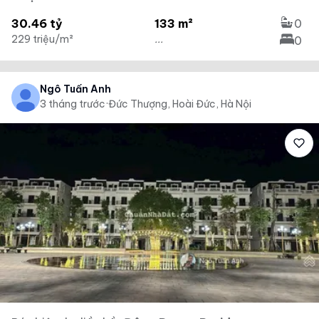
30.46 tỷ
133 m²
0
229 triệu/m²
...
0
Ngô Tuấn Anh
3 tháng trước
·
Đức Thượng, Hoài Đức, Hà Nội