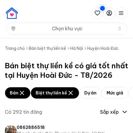
Nh
Chọn khu vực
Trang chủ
Bán biệt thự liền kề
Hà Nội
Huyện Hoài Đức
Bán biệt thự liền kề có giá tốt nhất
tại Huyện Hoài Đức - T8/2026
Bán
Biệt thự liền kề
Dự án
Mức giá
Có
292
tin đăng
Sắp xếp
0862886518