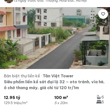
13 ngày trước
·
Đức Thượng, Hoài Đức, Hà Nội
Bán biệt thự liền kề
·
Tân Việt Tower
Siêu phẩm liền kề sát đại lộ 32 – oto tránh, vỉa hè,
ô chờ thang máy, giá chỉ từ 120 tr/1m
6
12.95 tỷ
100 m²
5
129.5 triệu/m²
5 x 20m