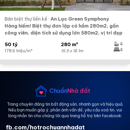
Bán biệt thự liền kề
·
An Lạc Green Symphony
Hàng hiếm! Biệt thự đơn lập có hầm 280m2, gần
công viên, diện tích sử dụng lớn 580m2, vị trí đẹp
4
50 tỷ
280 m²
4
178.6 triệu/m²
15.5 x 18.1m
Chuẩn
Nhà đất
Trang chuyên đăng tin bất động sản, nhanh gọn và hiệu quả.
Nếu bạn muốn góp ý, phản ánh vấn đề, yêu cầu xoá tin, vui
lòng nhắn tin cho chúng tôi qua trang hỗ trợ trên facebook:
fb.com/hotrochuannhadat