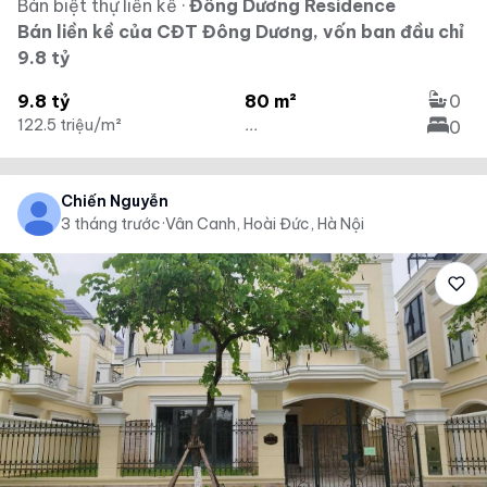
Bán biệt thự liền kề
·
Đông Dương Residence
Bán liền kề của CĐT Đông Dương, vốn ban đầu chỉ
9.8 tỷ
9.8 tỷ
80 m²
0
122.5 triệu/m²
...
0
Chiến Nguyễn
3 tháng trước
·
Vân Canh, Hoài Đức, Hà Nội