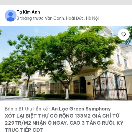
Tạ Kim Anh
3 tháng trước
·
Vân Canh, Hoài Đức, Hà Nội
Bán biệt thự liền kề
·
An Lạc Green Symphony
XÓT LẠI BIỆT THỰ CÓ RỘNG 133M2 GIÁ CHỈ TỪ
229TR/M2 NHẬN Ở NGAY, CAO 3 TẦNG RƯỠI, KÝ
TRỰC TIẾP CĐT