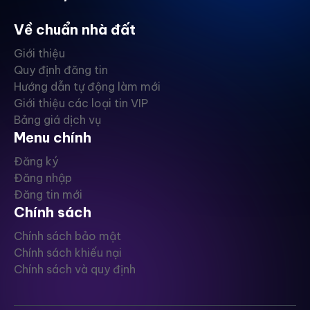
Về chuẩn nhà đất
Giới thiệu
Quy định đăng tin
Hướng dẫn tự động làm mới
Giới thiệu các loại tin VIP
Bảng giá dịch vụ
Menu chính
Đăng ký
Đăng nhập
Đăng tin mới
Chính sách
Chính sách bảo mật
Chính sách khiếu nại
Chính sách và quy định