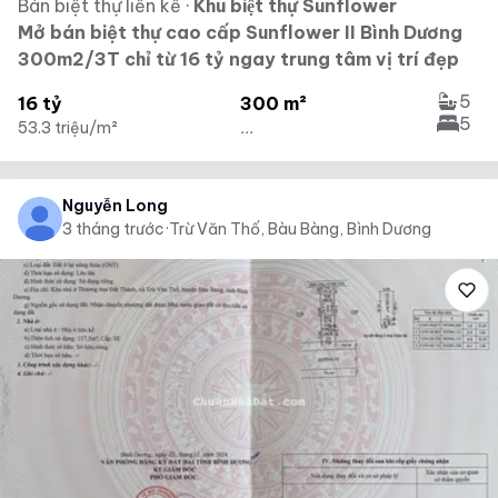
Bán biệt thự liền kề
·
Khu biệt thự Sunflower
Mở bán biệt thự cao cấp Sunflower II Bình Dương
300m2/3T chỉ từ 16 tỷ ngay trung tâm vị trí đẹp
5
16 tỷ
300 m²
5
53.3 triệu/m²
...
Nguyễn Long
3 tháng trước
·
Trừ Văn Thố, Bàu Bàng, Bình Dương