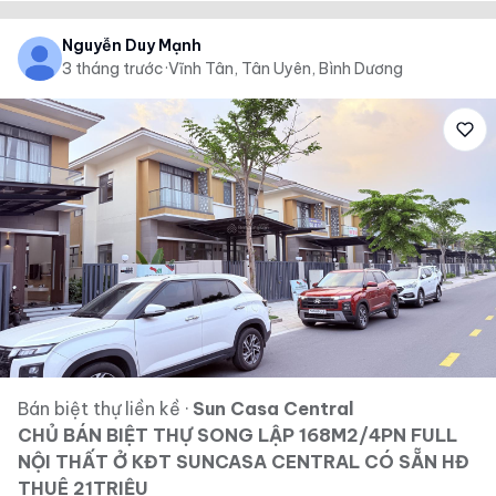
Nguyễn Duy Mạnh
3 tháng trước
·
Vĩnh Tân, Tân Uyên, Bình Dương
Bán biệt thự liền kề
·
Sun Casa Central
CHỦ BÁN BIỆT THỰ SONG LẬP 168M2/4PN FULL
NỘI THẤT Ở KĐT SUNCASA CENTRAL CÓ SẴN HĐ
THUÊ 21TRIỆU