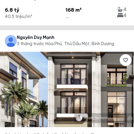
4
6.8 tỷ
168 m²
4
40.5 triệu/m²
...
Nguyễn Duy Mạnh
3 tháng trước
·
Hòa Phú, Thủ Dầu Một, Bình Dương