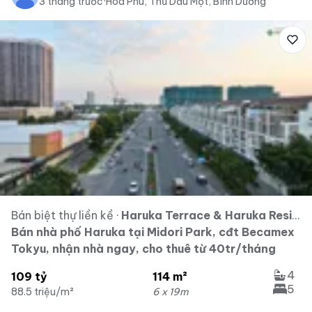
3 tháng trước
·
Hòa Phú, Thủ Dầu Một, Bình Dương
Bán biệt thự liền kề
·
Haruka Terrace & Haruka Residence - Midori Park
Bán nhà phố Haruka tại Midori Park, cđt Becamex
Tokyu, nhận nhà ngay, cho thuê từ 40tr/tháng
4
109 tỷ
114 m²
5
88.5 triệu/m²
6 x 19m