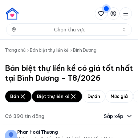
Nh
Chọn khu vực
Trang chủ
Bán biệt thự liền kề
Bình Dương
Bán biệt thự liền kề có giá tốt nhất
tại Bình Dương - T8/2026
Bán
Biệt thự liền kề
Dự án
Mức giá
Có
390
tin đăng
Sắp xếp
Phan Hoài Thương