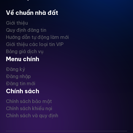
Về chuẩn nhà đất
Giới thiệu
Quy định đăng tin
Hướng dẫn tự động làm mới
Giới thiệu các loại tin VIP
Bảng giá dịch vụ
Menu chính
Đăng ký
Đăng nhập
Đăng tin mới
Chính sách
Chính sách bảo mật
Chính sách khiếu nại
Chính sách và quy định