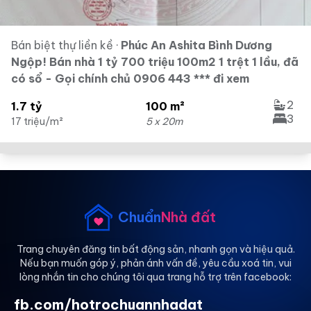
Bán biệt thự liền kề
·
Phúc An Ashita Bình Dương
Ngộp! Bán nhà 1 tỷ 700 triệu 100m2 1 trệt 1 lầu, đã
có sổ - Gọi chính chủ 0906 443 *** đi xem
2
1.7 tỷ
100 m²
3
17 triệu/m²
5 x 20m
Chuẩn
Nhà đất
Trang chuyên đăng tin bất động sản, nhanh gọn và hiệu quả.
Nếu bạn muốn góp ý, phản ánh vấn đề, yêu cầu xoá tin, vui
lòng nhắn tin cho chúng tôi qua trang hỗ trợ trên facebook:
fb.com/hotrochuannhadat