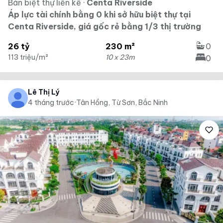
Bán biệt thự liền kề
·
Centa Riverside
Áp lực tài chính bằng 0 khi sở hữu biệt thự tại
Centa Riverside, giá gốc rẻ bằng 1/3 thị trường
26 tỷ
230 m²
0
113 triệu/m²
10 x 23m
0
Lê Thị Lý
4 tháng trước
·
Tân Hồng, Từ Sơn, Bắc Ninh