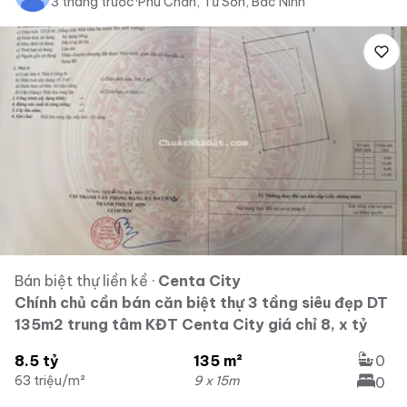
3 tháng trước
·
Phù Chẩn, Từ Sơn, Bắc Ninh
Bán biệt thự liền kề
·
Centa City
Chính chủ cần bán căn biệt thự 3 tầng siêu đẹp DT
135m2 trung tâm KĐT Centa City giá chỉ 8, x tỷ
8.5 tỷ
135 m²
0
63 triệu/m²
9 x 15m
0