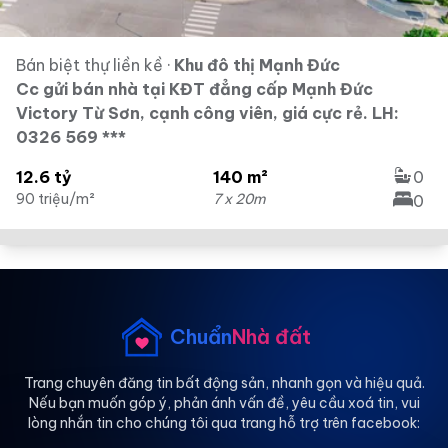
Bán biệt thự liền kề
·
Khu đô thị Mạnh Đức
Cc gửi bán nhà tại KĐT đẳng cấp Mạnh Đức
Victory Từ Sơn, cạnh công viên, giá cực rẻ. LH:
0326 569 ***
12.6 tỷ
140 m²
0
90 triệu/m²
7 x 20m
0
Chuẩn
Nhà đất
Trang chuyên đăng tin bất động sản, nhanh gọn và hiệu quả.
Nếu bạn muốn góp ý, phản ánh vấn đề, yêu cầu xoá tin, vui
lòng nhắn tin cho chúng tôi qua trang hỗ trợ trên facebook: