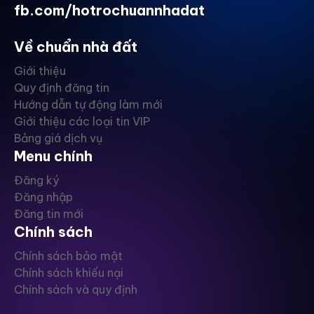
fb.com/hotrochuannhadat
Về chuẩn nhà đất
Giới thiệu
Quy định đăng tin
Hướng dẫn tự động làm mới
Giới thiệu các loại tin VIP
Bảng giá dịch vụ
Menu chính
Đăng ký
Đăng nhập
Đăng tin mới
Chính sách
Chính sách bảo mật
Chính sách khiếu nại
Chính sách và quy định