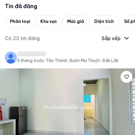
Tin đã đăng
Phân loại
Khu vực
Mức giá
Diện tích
Số p
Có
23
tin đăng
Sắp xếp
3 tháng trước
·
Tân Thành, Buôn Ma Thuột, Đắk Lắk