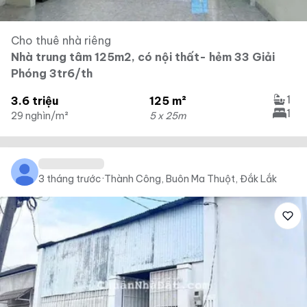
Cho thuê nhà riêng
Nhà trung tâm 125m2, có nội thất- hẻm 33 Giải
Phóng 3tr6/th
1
3.6 triệu
125 m²
1
29 nghìn/m²
5 x 25m
3 tháng trước
·
Thành Công, Buôn Ma Thuột, Đắk Lắk