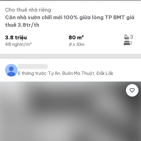
Cho thuê nhà riêng
Căn nhà vườn chill mới 100% giữa lòng TP BMT giá
thuê 3,8tr/th
3
3.8 triệu
80 m²
1
48 nghìn/m²
8 x 10m
6 tháng trước
·
Tự An, Buôn Ma Thuột, Đắk Lắk