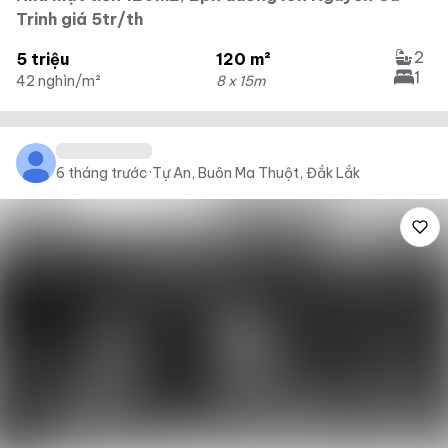
Trinh giá 5tr/th
2
5 triệu
120 m²
1
42 nghìn/m²
8 x 15m
6 tháng trước
·
Tự An, Buôn Ma Thuột, Đắk Lắk