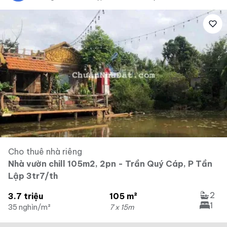
Cho thuê nhà riêng
Nhà vườn chill 105m2, 2pn - Trần Quý Cáp, P Tần
Lập 3tr7/th
2
3.7 triệu
105 m²
1
35 nghìn/m²
7 x 15m