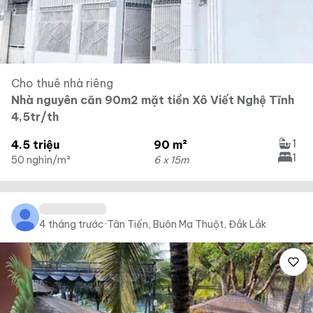
Cho thuê nhà riêng
Nhà nguyên căn 90m2 mặt tiền Xô Viết Nghệ Tĩnh
4,5tr/th
1
4.5 triệu
90 m²
1
50 nghìn/m²
6 x 15m
4 tháng trước
·
Tân Tiến, Buôn Ma Thuột, Đắk Lắk