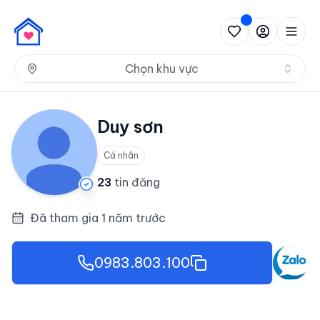
Nh
Chọn khu vực
Duy sơn
Cá nhân
23
tin đăng
Đã tham gia 1 năm trước
0983.803.100