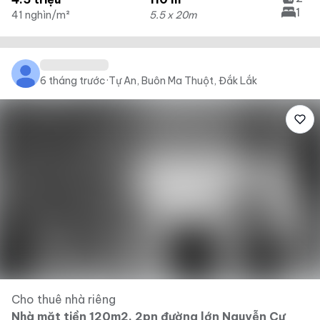
1
41 nghìn/m²
5.5 x 20m
6 tháng trước
·
Tự An, Buôn Ma Thuột, Đắk Lắk
Cho thuê nhà riêng
Nhà mặt tiền 120m2, 2pn đường lớn Nguyễn Cư