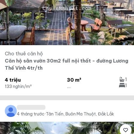
Cho thuê căn hộ
Căn hộ sân vườn 30m2 full nội thất - đường Lương
Thế Vinh 4tr/th
1
4 triệu
30 m²
1
133 nghìn/m²
...
4 tháng trước
·
Tân Tiến, Buôn Ma Thuột, Đắk Lắk