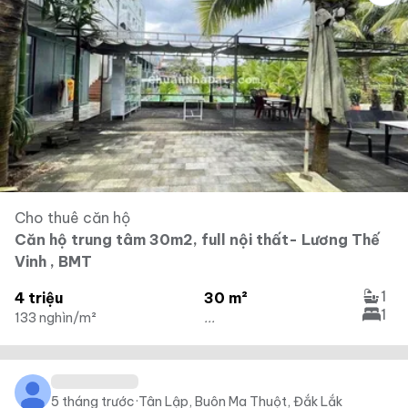
Cho thuê căn hộ
Căn hộ trung tâm 30m2, full nội thất- Lương Thế
Vinh , BMT
1
4 triệu
30 m²
1
133 nghìn/m²
...
5 tháng trước
·
Tân Lập, Buôn Ma Thuột, Đắk Lắk