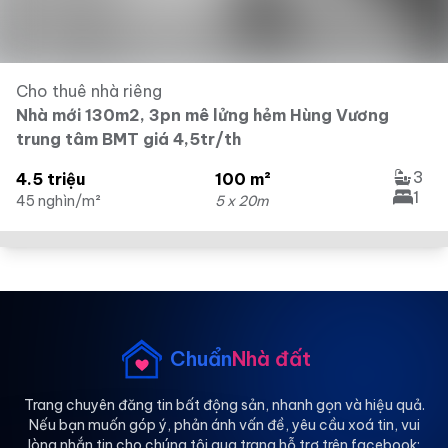
Cho thuê nhà riêng
Nhà mới 130m2, 3pn mê lửng hẻm Hùng Vương
trung tâm BMT giá 4,5tr/th
3
4.5 triệu
100 m²
1
45 nghìn/m²
5 x 20m
Chuẩn
Nhà đất
Trang chuyên đăng tin bất động sản, nhanh gọn và hiệu quả.
Nếu bạn muốn góp ý, phản ánh vấn đề, yêu cầu xoá tin, vui
lòng nhắn tin cho chúng tôi qua trang hỗ trợ trên facebook: