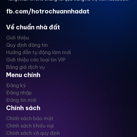
fb.com/hotrochuannhadat
Về chuẩn nhà đất
Giới thiệu
Quy định đăng tin
Hướng dẫn tự động làm mới
Giới thiệu các loại tin VIP
Bảng giá dịch vụ
Menu chính
Đăng ký
Đăng nhập
Đăng tin mới
Chính sách
Chính sách bảo mật
Chính sách khiếu nại
Chính sách và quy định