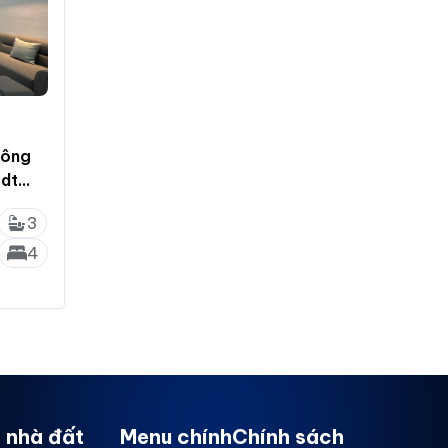
hông
 dt
3
4
 nhà đất
Menu chính
Chính sách