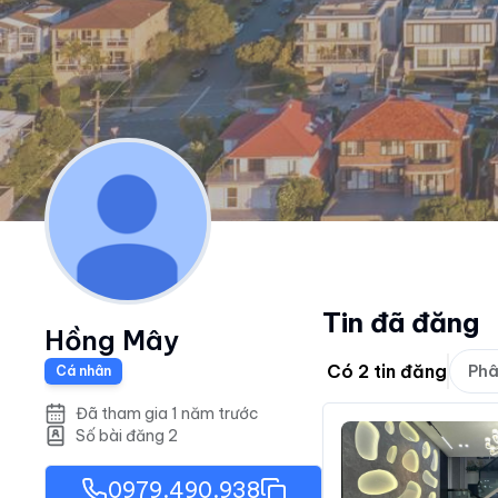
Tin đã đăng
Hồng Mây
Có
2
tin đăng
Phâ
Cá nhân
Đã tham gia 1 năm trước
Số bài đăng
2
0979.490.938