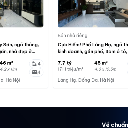
Bán nhà riêng
y Sơn, ngõ thông,
Cực Hiếm! Phố Láng Hạ, ngõ t
gần, nhà đẹp ở
kinh doanh, gần phố, 35m ô tô,
T
45m2 *5T
46 m²
7.7 tỷ
45 m²
4
4.2 x 11m
171.1 triệu/m²
4.3 x 10.5m
4
Đa, Hà Nội
Láng Hạ, Đống Đa, Hà Nội
Về chuẩn