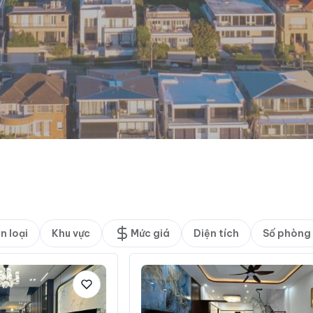
n loại
Khu vực
Mức giá
Diện tích
Số phòng