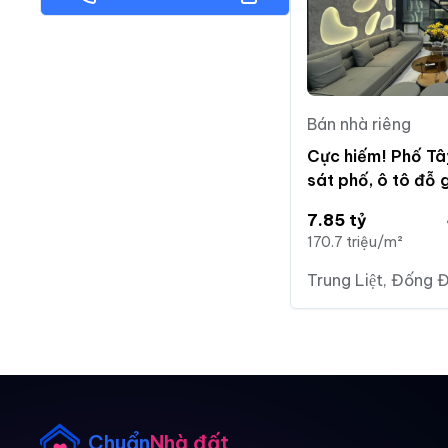
Bán nhà riêng
Cực hiếm! Phố Tâ
sát phố, ô tô đỗ 
ngay, DT 46m2*5
7.85 tỷ
170.7 triệu/m²
Trung Liệt, Đống 
Chuẩn
Nhà đất