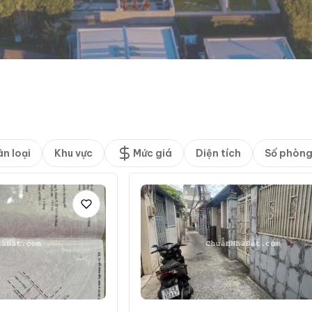
n loại
Khu vực
Mức giá
Diện tích
Số phòn