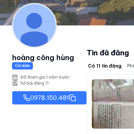
Tin đã đăng
hoàng công hùng
Có
11
tin đăng
Phâ
Cá nhân
Đã tham gia 1 năm trước
Số bài đăng
11
0978.150.481