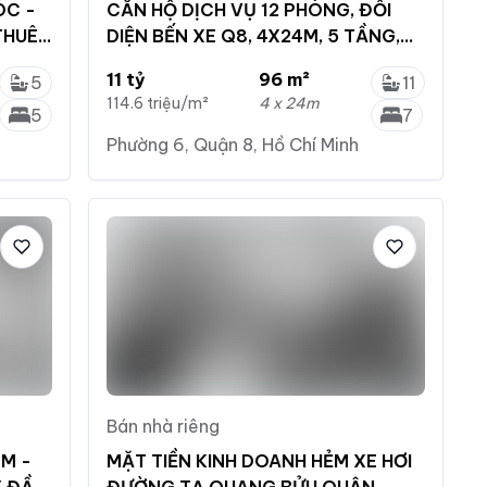
ÓC -
CĂN HỘ DỊCH VỤ 12 PHÒNG, ĐỐI
THUÊ
DIỆN BẾN XE Q8, 4X24M, 5 TẦNG,
DÒNG TIỀN
11 tỷ
96 m²
5
11
114.6 triệu/m²
4 x 24m
5
7
Phường 6, Quận 8, Hồ Chí Minh
Bán nhà riêng
 M -
MẶT TIỀN KINH DOANH HẺM XE HƠI
Y ĐẦU
ĐƯỜNG TẠ QUANG BỬU QUẬN