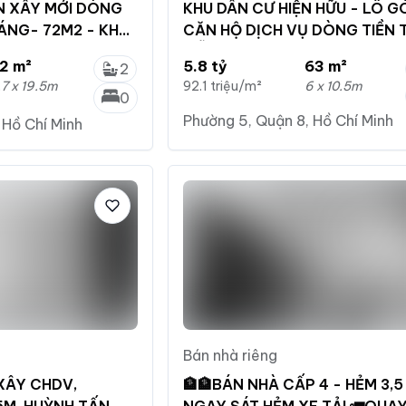
ỆN XÂY MỚI DÒNG
KHU DÂN CƯ HIỆN HỮU - LÔ G
HÁNG- 72M2 - KHU
CĂN HỘ DỊCH VỤ DÒNG TIỀN 
MỖi THÁNG
2 m²
5.8 tỷ
63 m²
2
.7 x 19.5m
92.1 triệu/m²
6 x 10.5m
0
Phường 5, Quận 8, Hồ Chí Minh
 Hồ Chí Minh
Bán nhà riêng
 XÂY CHDV,
🏦🏦BÁN NHÀ CẤP 4 - HẺM 3,5
5M, HUỲNH TẤN
NGAY SÁT HẺM XE TẢI 🚛QUA