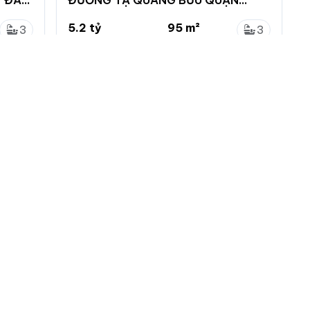
8,4.1x20m,5.2Ty
5.2 tỷ
95 m²
3
3
54.7 triệu/m²
...
0
0
Phường 4, Quận 8, Hồ Chí Minh
 nhà đất
Menu chính
Chính sách
Đăng ký
Chính sách bảo mật
ng tin
Đăng nhập
Chính sách khiếu nại
tự động làm mới
Đăng tin mới
Chính sách và quy định
ác loại tin VIP
ch vụ