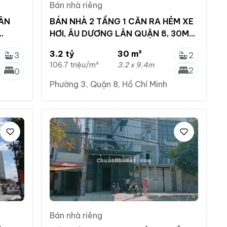
Bán nhà riêng
TÂN
BÁN NHÀ 2 TẦNG 1 CĂN RA HẺM XE
HƠI, ÂU DƯƠNG LÂN QUẬN 8, 30M2,
3.2 TỶ
3.2 tỷ
30 m²
3
2
106.7 triệu/m²
3.2 x 9.4m
2
0
Phường 3, Quận 8, Hồ Chí Minh
Bán nhà riêng