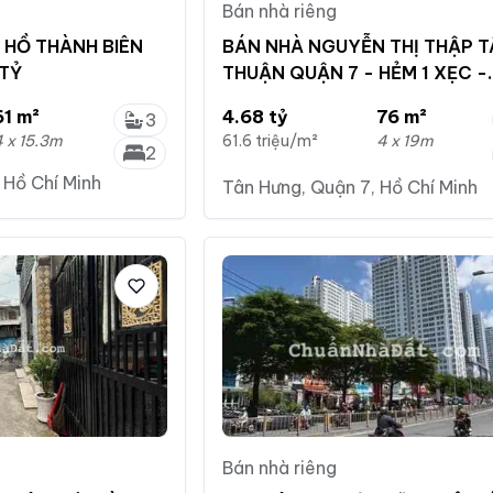
Bán nhà riêng
HỒ THÀNH BIÊN
BÁN NHÀ NGUYỄN THỊ THẬP 
 TỶ
THUẬN QUẬN 7 - HẺM 1 XẸC -
CHÍNH CHỦ 1 ĐỜI
61 m²
4.68 tỷ
76 m²
3
 x 15.3m
61.6 triệu/m²
4 x 19m
2
 Hồ Chí Minh
Tân Hưng, Quận 7, Hồ Chí Minh
Bán nhà riêng