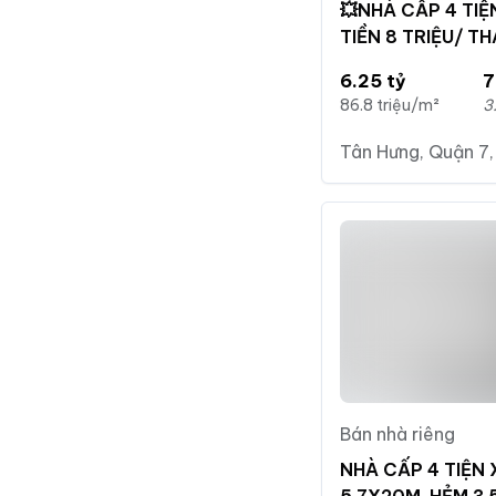
💥NHÀ CẤP 4 TI
TIỀN 8 TRIỆU/ T
HIỆN HỮU
6.25 tỷ
7
86.8 triệu/m²
3
Tân Hưng, Quận 7,
Bán nhà riêng
NHÀ CẤP 4 TIỆN
5.7X20M, HẺM 3.