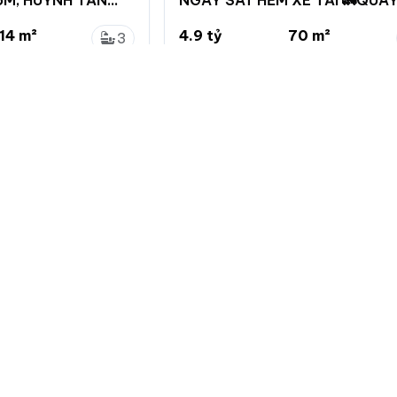
70M2
14 m²
4.9 tỷ
70 m²
3
.7 x 20m
70 triệu/m²
4.2 x 16.7m
0
, Hồ Chí Minh
Tân Kiểng, Quận 7, Hồ Chí Minh
Về chuẩn
Giới thiệu
Quy định đă
Hướng dẫn 
Giới thiệu c
Bảng giá dị