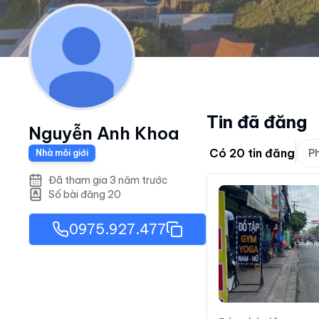
Tin đã đăng
Nguyễn Anh Khoa
Có
20
tin đăng
Ph
Nhà môi giới
Đã tham gia 3 năm trước
Số bài đăng
20
0975.927.477