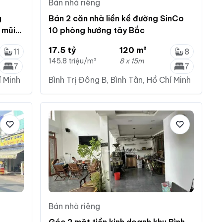
Bán nhà riêng
g
Bán 2 căn nhà liền kề đường SinCo
 mũi
10 phòng hướng tây Bắc
17.5 tỷ
120 m²
11
8
145.8 triệu/m²
8 x 15m
7
7
í Minh
Bình Trị Đông B, Bình Tân, Hồ Chí Minh
Bán nhà riêng