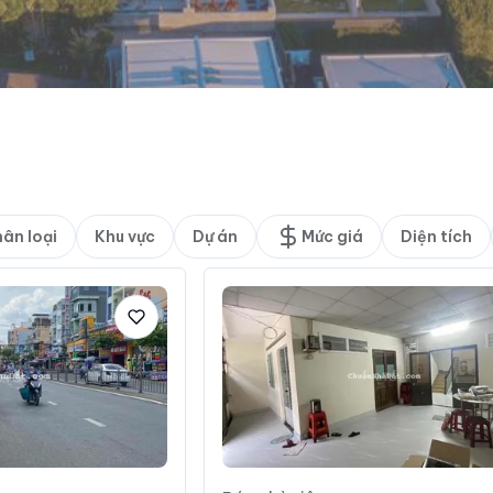
ân loại
Khu vực
Dự án
Mức giá
Diện tích