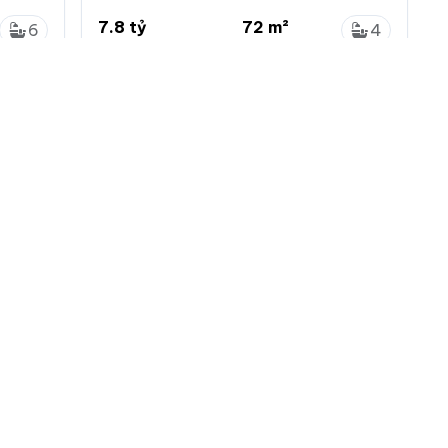
7.8 tỷ
72 m²
6
4
108.3 triệu/m²
4 x 18m
6
4
Bình Trị Đông B, Bình Tân, Hồ Chí Minh
 nhà đất
Menu chính
Chính sách
Đăng ký
Chính sách bảo mật
ng tin
Đăng nhập
Chính sách khiếu nại
tự động làm mới
Đăng tin mới
Chính sách và quy định
ác loại tin VIP
ch vụ