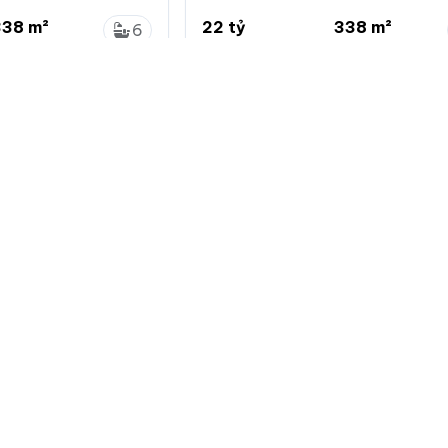
Hưng
338 m²
22 tỷ
338 m²
6
 x 37.6m
65.1 triệu/m²
9 x 37.6m
5
, Hồ Chí Minh
Phú Mỹ, Quận 7, Hồ Chí Minh
Về chuẩn
Giới thiệu
Quy định đă
Hướng dẫn 
Giới thiệu c
Bảng giá dị