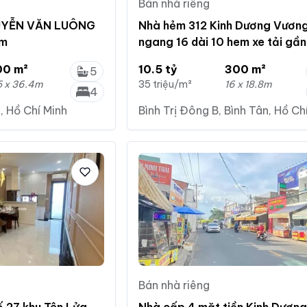
Bán nhà riêng
GUYỄN VĂN LUÔNG
Nhà hẻm 312 Kinh Dương Vươn
5m
ngang 16 dài 10 hem xe tải gần
tàu
00 m²
10.5 tỷ
300 m²
5
5 x 36.4m
35 triệu/m²
16 x 18.8m
4
, Hồ Chí Minh
Bình Trị Đông B, Bình Tân, Hồ Ch
Bán nhà riêng