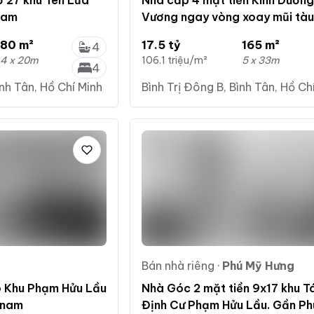
 27 khu Tên Lửa
Nhà cấp 4 mặt tiền Kinh Dươn
nam
Vương ngay vòng xoay mũi tà
5x33m
80 m²
17.5 tỷ
165 m²
4
4 x 20m
106.1 triệu/m²
5 x 33m
4
ình Tân, Hồ Chí Minh
Bình Trị Đông B, Bình Tân, Hồ Ch
Bán nhà riêng
·
Phú Mỹ Hưng
ô Khu Phạm Hửu Lầu
Nhà Góc 2 mặt tiền 9x17 khu T
 nam
Định Cư Phạm Hửu Lầu. Gần Ph