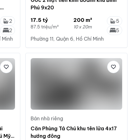
g
Góc 2 mặt tiền kinh doanh khu Bình
u
Phú 9x20
17.5 tỷ
200 m²
2
5
87.5 triệu/m²
10 x 20m
2
5
í Minh
Phường 11, Quận 6, Hồ Chí Minh
Bán nhà riêng
ái
Căn Phùng Tá Chú khu tên lửa 4x17
ú Mỹ
hướng đông