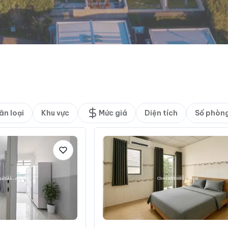
ân loại
Khu vực
Mức giá
Diện tích
Số phòn