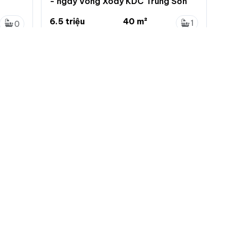
- ngay Vòng Xoay KDC Trung Sơn
6.5 triệu
40 m²
1
0
163 nghìn/m²
...
1
0
Bình Hưng, Bình Chánh, Hồ Chí Minh
 nhà đất
Menu chính
Chính sách
Đăng ký
Chính sách bảo mật
ng tin
Đăng nhập
Chính sách khiếu nại
tự động làm mới
Đăng tin mới
Chính sách và quy định
ác loại tin VIP
ch vụ