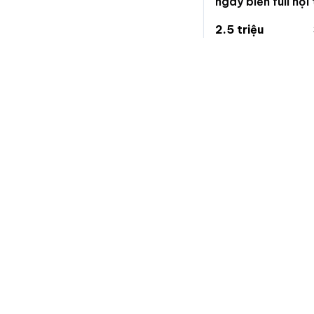
ngay biển full nộ
2.5 triệu
83 nghìn/m²
Phường 2, Vũng Tà
Chuẩn
Nhà đất
Trang chuyên đăng tin bất động sản, nhanh gọn và hiệu
quả.
Nếu bạn muốn góp ý, phản ánh vấn đề, yêu cầu xoá tin, vui
lòng nhắn tin cho chúng tôi qua trang hỗ trợ trên facebook:
fb.com/hotrochuannhadat