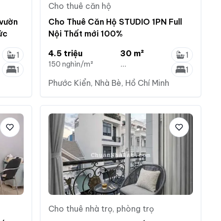
Cho thuê căn hộ
 vườn
Cho Thuê Căn Hộ STUDIO 1PN Full
đức
Nội Thất mới 100%
4.5 triệu
30 m²
1
1
150 nghìn/m²
...
1
1
Phước Kiển, Nhà Bè, Hồ Chí Minh
Cho thuê nhà trọ, phòng trọ