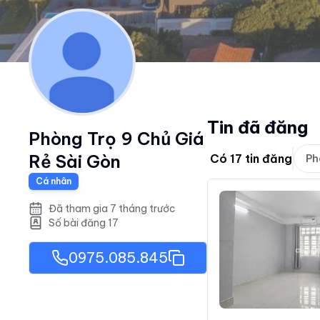
Tin đã đăng
Phòng Trọ 9 Chủ Giá
Rẻ Sài Gòn
Có
17
tin đăng
Ph
Cá nhân
Đã tham gia 7 tháng trước
Số bài đăng
17
0975.085.845