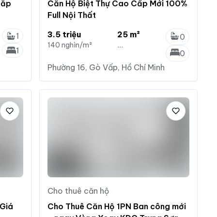
Sắp
Căn Hộ Biệt Thự Cao Cấp Mới 100%
Full Nội Thất
3.5 triệu
25 m²
1
0
140 nghìn/m²
...
1
0
Phường 16, Gò Vấp, Hồ Chí Minh
Cho thuê căn hộ
 Giá
Cho Thuê Căn Hộ 1PN Ban công mới