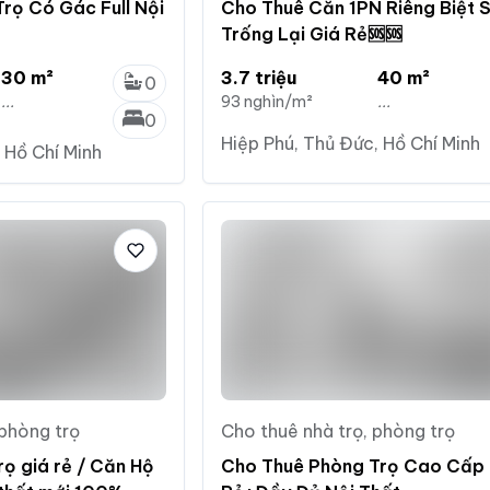
rọ Có Gác Full Nội
Cho Thuê Căn 1PN Riêng Biệt 
Trống Lại Giá Rẻ🆘🆘
30 m²
3.7 triệu
40 m²
0
...
93 nghìn/m²
...
0
Hiệp Phú, Thủ Đức, Hồ Chí Minh
 Hồ Chí Minh
 phòng trọ
Cho thuê nhà trọ, phòng trọ
ọ giá rẻ / Căn Hộ
Cho Thuê Phòng Trọ Cao Cấp