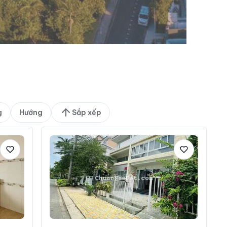
g
Hướng
Sắp xếp