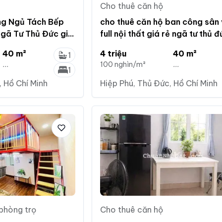
Cho thuê căn hộ
ng Ngủ Tách Bếp
cho thuê căn hộ ban công sân
gã Tư Thủ Đức giá
full nội thất giá rẻ ngã tư thủ 
40 m²
4 triệu
40 m²
1
...
100 nghìn/m²
...
1
, Hồ Chí Minh
Hiệp Phú, Thủ Đức, Hồ Chí Minh
 phòng trọ
Cho thuê căn hộ