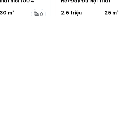
i thất mới 100%
Rẻ+Đầy Đủ Nội Thất
30 m²
2.6 triệu
25 m²
0
...
104 nghìn/m²
...
0
u, Bà Rịa Vũng Tàu
Phường 7, Quận 8, Hồ Chí Minh
Về chuẩn
Giới thiệu
Quy định đă
Hướng dẫn 
Giới thiệu c
Bảng giá dị