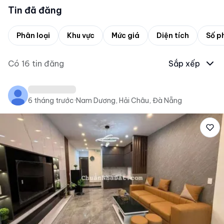
Tin đã đăng
Phân loại
Khu vực
Mức giá
Diện tích
Số p
Có
16
tin đăng
Sắp xếp
6 tháng trước
·
Nam Dương, Hải Châu, Đà Nẵng