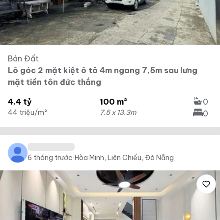
Bán Đất
Lô góc 2 mặt kiệt ô tô 4m ngang 7,5m sau lưng
mặt tiền tôn đức thắng
4.4 tỷ
100 m²
0
44 triệu/m²
7.5 x 13.3m
0
6 tháng trước
·
Hòa Minh, Liên Chiểu, Đà Nẵng