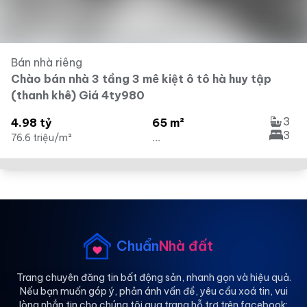
Bán nhà riêng
Chào bán nhà 3 tầng 3 mê kiệt ô tô hà huy tập
(thanh khê) Giá 4ty980
3
4.98 tỷ
65 m²
3
76.6 triệu/m²
...
Chuẩn
Nhà đất
Trang chuyên đăng tin bất động sản, nhanh gọn và hiệu quả.
Nếu bạn muốn góp ý, phản ánh vấn đề, yêu cầu xoá tin, vui
lòng nhắn tin cho chúng tôi qua trang hỗ trợ trên facebook: