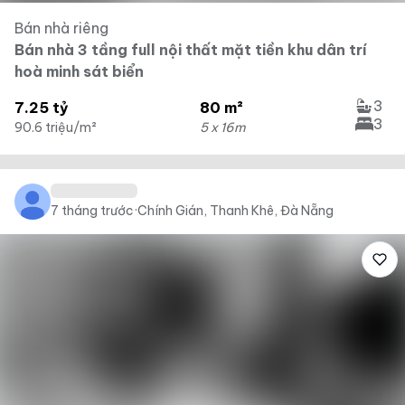
Bán nhà riêng
Bán nhà 3 tầng full nội thất mặt tiền khu dân trí
hoà minh sát biển
3
7.25 tỷ
80 m²
3
90.6 triệu/m²
5 x 16m
7 tháng trước
·
Chính Gián, Thanh Khê, Đà Nẵng