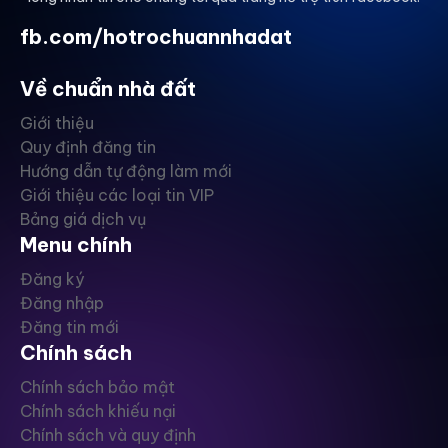
fb.com/hotrochuannhadat
Về chuẩn nhà đất
Giới thiệu
Quy định đăng tin
Hướng dẫn tự động làm mới
Giới thiệu các loại tin VIP
Bảng giá dịch vụ
Menu chính
Đăng ký
Đăng nhập
Đăng tin mới
Chính sách
Chính sách bảo mật
Chính sách khiếu nại
Chính sách và quy định