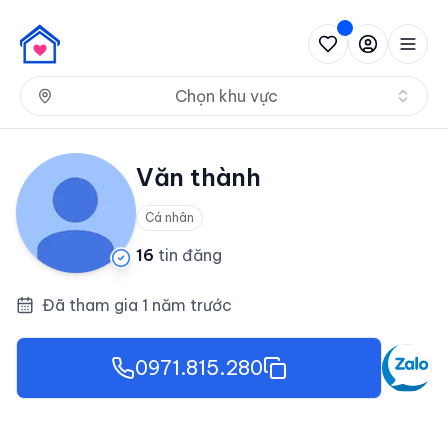
Nh
Chọn khu vực
Văn thành
Cá nhân
16
tin đăng
Đã tham gia 1 năm trước
0971.815.280