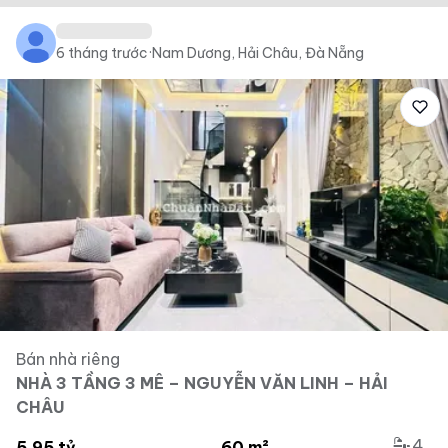
6 tháng trước
·
Nam Dương, Hải Châu, Đà Nẵng
Bán nhà riêng
NHÀ 3 TẦNG 3 MÊ – NGUYỄN VĂN LINH – HẢI
CHÂU
4
5.95 tỷ
60 m²