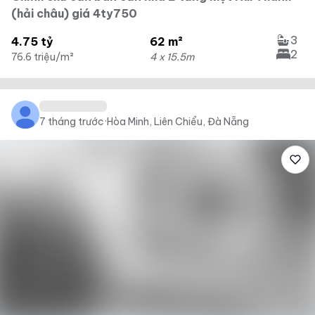
(hải châu) giá 4ty750
3
4.75 tỷ
62 m²
2
76.6 triệu/m²
4 x 15.5m
7 tháng trước
·
Hòa Minh, Liên Chiểu, Đà Nẵng