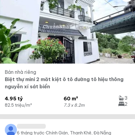
Bán nhà riêng
Biệt thự mini 2 măt kiệt ô tô đường tô hiệu thông
nguyễn xí sát biển
3
4.95 tỷ
60 m²
2
82.5 triệu/m²
7.3 x 8.2m
6 tháng trước
·
Chính Gián, Thanh Khê, Đà Nẵng