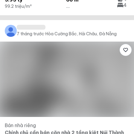
4
99.2 triệu/m²
...
7 tháng trước
·
Hòa Cường Bắc, Hải Châu, Đà Nẵng
Bán nhà riêng
Chính chủ cần bán căn nhà 2 tầng kiệt Núi Thành