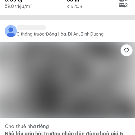
2
59.8 triệu/m²
4 x 15m
3 tháng trước
·
Đông Hòa, Dĩ An, Bình Dương
Cho thuê nhà riêng
Nhà lầu gần hội trường nhân dân đông hoà giá 6