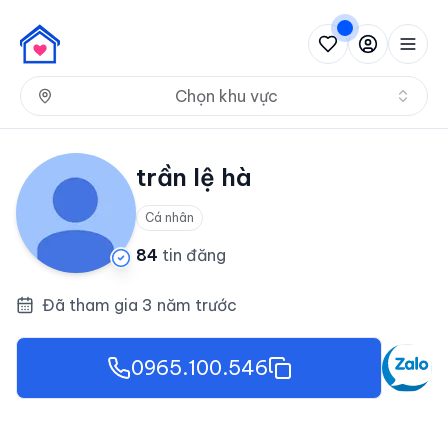
Nh
Chọn khu vực
trần lệ hà
Cá nhân
84
tin đăng
Đã tham gia 3 năm trước
0965.100.546