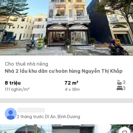
Cho thuê nhà riêng
Nhà 2 lầu khu dân cư hoàn hùng Nguyễn Thị Khắp
3
8 triệu
72 m²
3
111 nghìn/m²
4 x 18m
2 tháng trước
·
Dĩ An, Bình Dương