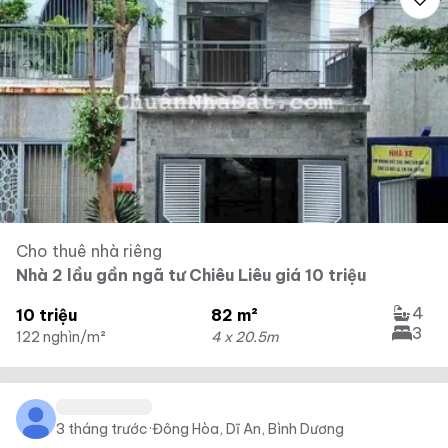
Cho thuê nhà riêng
Nhà 2 lầu gần ngã tư Chiêu Liêu giá 10 triệu
4
10 triệu
82 m²
3
122 nghìn/m²
4 x 20.5m
3 tháng trước
·
Đông Hòa, Dĩ An, Bình Dương