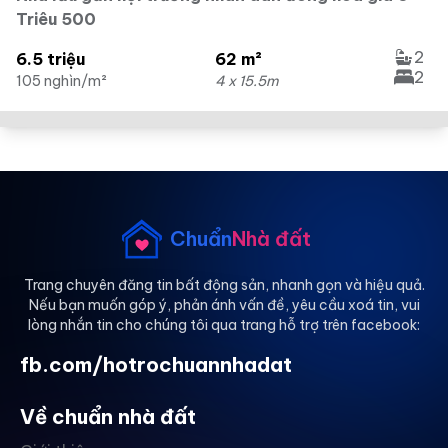
Triêu 500
2
6.5 triệu
62 m²
2
105 nghìn/m²
4 x 15.5m
Chuẩn
Nhà đất
Trang chuyên đăng tin bất động sản, nhanh gọn và hiệu quả.
Nếu bạn muốn góp ý, phản ánh vấn đề, yêu cầu xoá tin, vui
lòng nhắn tin cho chúng tôi qua trang hỗ trợ trên facebook:
fb.com/hotrochuannhadat
Về chuẩn nhà đất