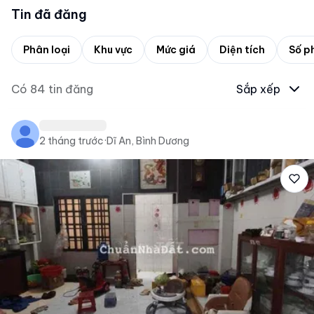
Tin đã đăng
Phân loại
Khu vực
Mức giá
Diện tích
Số p
Có
84
tin đăng
Sắp xếp
2 tháng trước
·
Dĩ An, Bình Dương