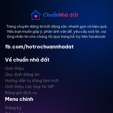
Chuẩn
Nhà đất
Trang chuyên đăng tin bất động sản, nhanh gọn và hiệu quả.
Nếu bạn muốn góp ý, phản ánh vấn đề, yêu cầu xoá tin, vui
lòng nhắn tin cho chúng tôi qua trang hỗ trợ trên facebook:
fb.com/hotrochuannhadat
Về chuẩn nhà đất
Giới thiệu
Quy định đăng tin
Hướng dẫn tự động làm mới
Giới thiệu các loại tin VIP
Bảng giá dịch vụ
Menu chính
Đăng ký