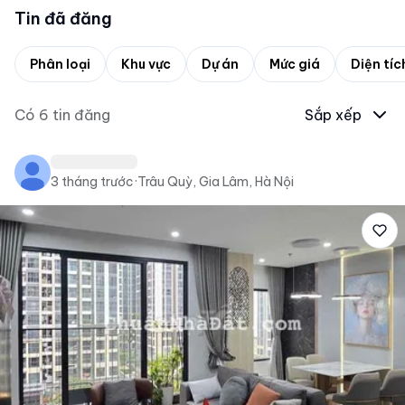
Tin đã đăng
Phân loại
Khu vực
Dự án
Mức giá
Diện tíc
Có
6
tin đăng
Sắp xếp
3 tháng trước
·
Trâu Quỳ, Gia Lâm, Hà Nội