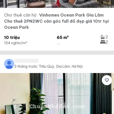
Cho thuê căn hộ
·
Vinhomes Ocean Park Gia Lâm
Cho thuê 2PN2WC căn góc full đồ đẹp giá 10tr tại
Ocean Park
2
10 triệu
65 m²
2
154 nghìn/m²
...
3 tháng trước
·
Trâu Quỳ, Gia Lâm, Hà Nội