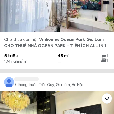
Cho thuê căn hộ
·
Vinhomes Ocean Park Gia Lâm
CHO THUÊ NHÀ OCEAN PARK - TIỆN ÍCH ALL IN 1
1
5 triệu
48 m²
1
104 nghìn/m²
...
7 tháng trước
·
Trâu Quỳ, Gia Lâm, Hà Nội