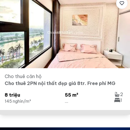
Cho thuê căn hộ
Cho thuê 2PN nội thất đẹp giá 8tr. Free phí MG
2
8 triệu
55 m²
1
145 nghìn/m²
...