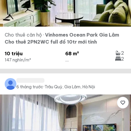
Cho thuê căn hộ
·
Vinhomes Ocean Park Gia Lâm
Cho thuê 2PN2WC full đồ 10tr mới tinh
2
10 triệu
68 m²
2
147 nghìn/m²
...
6 tháng trước
·
Trâu Quỳ, Gia Lâm, Hà Nội