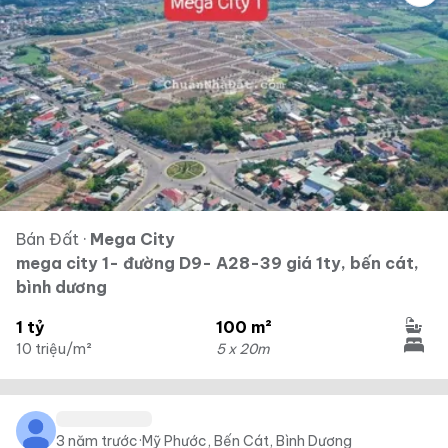
Bán Đất
·
Mega City
mega city 1- đường D9- A28-39 giá 1ty, bến cát,
bình dương
1 tỷ
100 m²
10 triệu/m²
5 x 20m
3 năm trước
·
Mỹ Phước, Bến Cát, Bình Dương