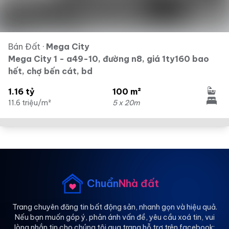
Bán Đất
·
Mega City
Mega City 1 - a49-10, đường n8, giá 1ty160 bao
hết, chợ bến cát, bd
1.16 tỷ
100 m²
11.6 triệu/m²
5 x 20m
Chuẩn
Nhà đất
Trang chuyên đăng tin bất động sản, nhanh gọn và hiệu quả.
Nếu bạn muốn góp ý, phản ánh vấn đề, yêu cầu xoá tin, vui
lòng nhắn tin cho chúng tôi qua trang hỗ trợ trên facebook: