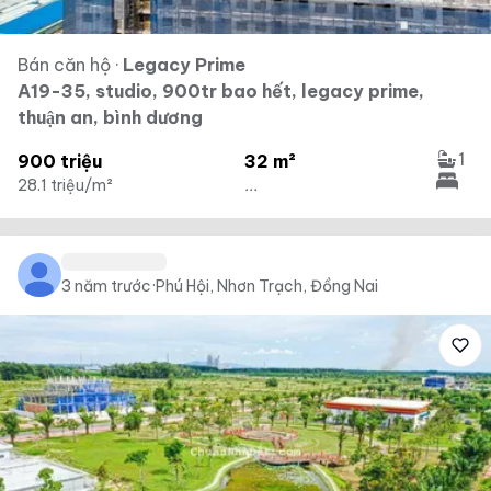
Bán căn hộ
·
Legacy Prime
A19-35, studio, 900tr bao hết, legacy prime,
thuận an, bình dương
1
900 triệu
32 m²
28.1 triệu/m²
...
3 năm trước
·
Phú Hội, Nhơn Trạch, Đồng Nai