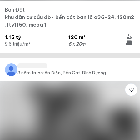
Bán Đất
khu dân cư cầu đò- bến cát bán lô a36-24, 120m2
,1ty1150, mega 1
1.15 tỷ
120 m²
9.6 triệu/m²
6 x 20m
3 năm trước
·
An Điền, Bến Cát, Bình Dương