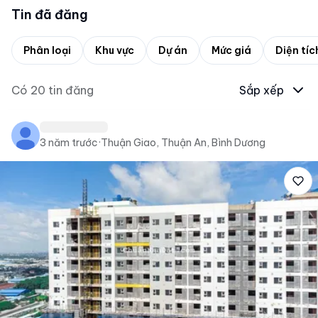
Tin đã đăng
Phân loại
Khu vực
Dự án
Mức giá
Diện tíc
Có
20
tin đăng
Sắp xếp
3 năm trước
·
Thuận Giao, Thuận An, Bình Dương