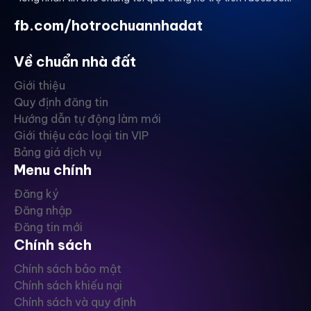
fb.com/hotrochuannhadat
Về chuẩn nhà đất
Giới thiệu
Quy định đăng tin
Hướng dẫn tự động làm mới
Giới thiệu các loại tin VIP
Bảng giá dịch vụ
Menu chính
Đăng ký
Đăng nhập
Đăng tin mới
Chính sách
Chính sách bảo mật
Chính sách khiếu nại
Chính sách và quy định