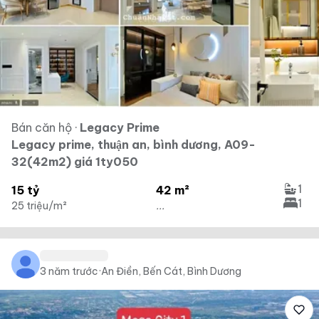
Bán căn hộ
·
Legacy Prime
Legacy prime, thuận an, bình dương, A09-
32(42m2) giá 1ty050
1
15 tỷ
42 m²
1
25 triệu/m²
...
3 năm trước
·
An Điền, Bến Cát, Bình Dương