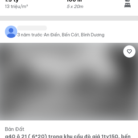
13 triệu/m²
5 x 20m
3 năm trước
·
An Điền, Bến Cát, Bình Dương
Bán Đất
a40 ô 21 ( 6*20) trong khu cầu đò giá 1ty150, bến