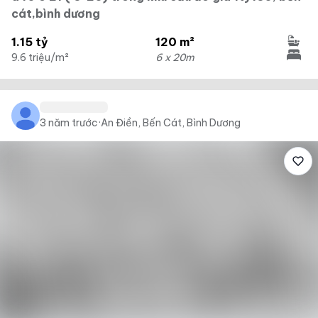
cát,bình dương
1.15 tỷ
120 m²
9.6 triệu/m²
6 x 20m
3 năm trước
·
An Điền, Bến Cát, Bình Dương