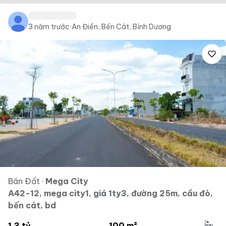
3 năm trước
·
An Điền, Bến Cát, Bình Dương
Bán Đất
·
Mega City
A42-12, mega city1, giá 1ty3, đường 25m, cầu đò,
bến cát, bd
1.3 tỷ
100 m²