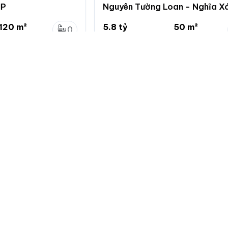
HP
Nguyên Tường Loan - Nghĩa Xá
Chân - HP
120 m²
5.8 tỷ
50 m²
0
...
116 triệu/m²
...
0
Lê Chân, Hải Phòng
Nghĩa Xá, Lê Chân, Hải Phòng
Về chuẩn
Giới thiệu
Quy định đă
Hướng dẫn 
Giới thiệu c
Bảng giá dị