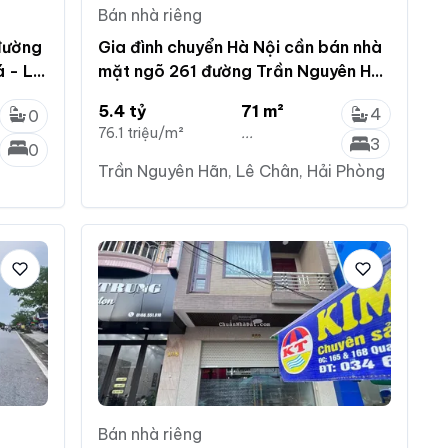
Bán nhà riêng
đường
Gia đình chuyển Hà Nội cần bán nhà
 - Lê
mặt ngõ 261 đường Trần Nguyên Hãn
- Lê Chân - HP
5.4 tỷ
71 m²
4
0
76.1 triệu/m²
...
3
0
Trần Nguyên Hãn, Lê Chân, Hải Phòng
Bán nhà riêng