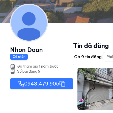
Tin đã đăng
Nhon Doan
Có
9
tin đăng
Phâ
Cá nhân
Đã tham gia 1 năm trước
Số bài đăng
9
0943.479.905