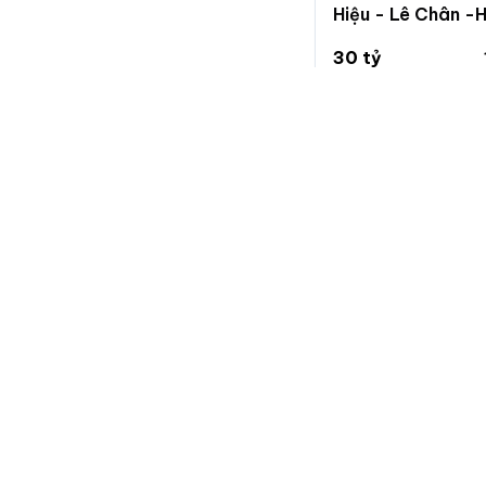
Hiệu - Lê Chân -
30 tỷ
250 triệu/m²
Trần Nguyên Hãn, 
Chuẩn
Nhà đất
Trang chuyên đăng tin bất động sản, nhanh gọn và hiệu
quả.
Nếu bạn muốn góp ý, phản ánh vấn đề, yêu cầu xoá tin, vui
lòng nhắn tin cho chúng tôi qua trang hỗ trợ trên facebook:
fb.com/hotrochuannhadat