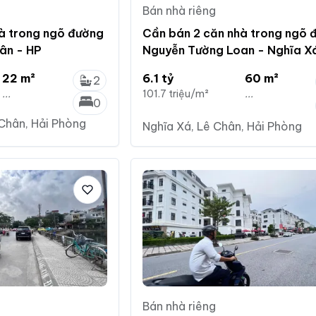
Bán nhà riêng
à trong ngõ đường
Cần bán 2 căn nhà trong ngõ 
hân - HP
Nguyễn Tường Loan - Nghĩa Xá
Chân - HP
22 m²
6.1 tỷ
60 m²
2
...
101.7 triệu/m²
...
0
Chân, Hải Phòng
Nghĩa Xá, Lê Chân, Hải Phòng
Bán nhà riêng