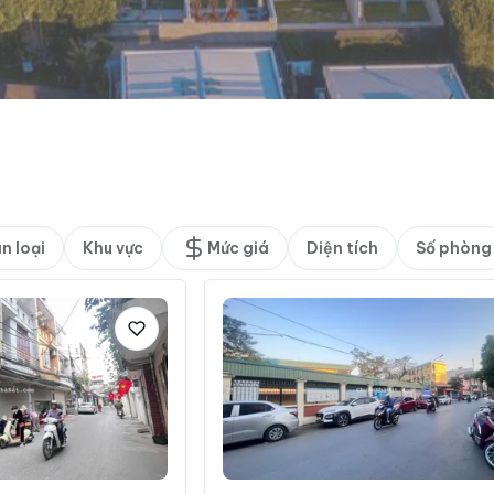
n loại
Khu vực
Mức giá
Diện tích
Số phòng