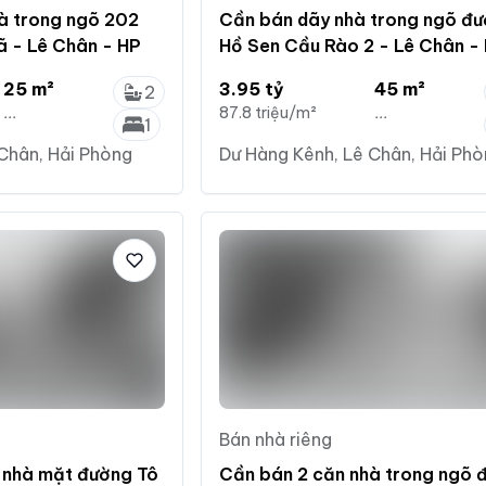
à trong ngõ 202
Cần bán dãy nhà trong ngõ đ
ã - Lê Chân - HP
Hồ Sen Cầu Rào 2 - Lê Chân -
25 m²
3.95 tỷ
45 m²
2
...
87.8 triệu/m²
...
1
Chân, Hải Phòng
Dư Hàng Kênh, Lê Chân, Hải Ph
Bán nhà riêng
 nhà mặt đường Tô
Cần bán 2 căn nhà trong ngõ 