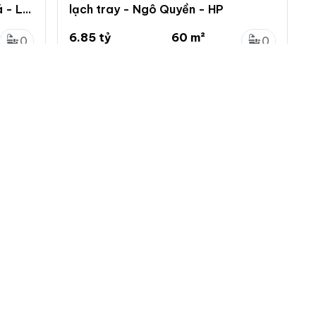
 - Lê
lạch tray - Ngô Quyền - HP
6.85 tỷ
60 m²
0
0
114.2 triệu/m²
...
0
0
Lạch Tray, Ngô Quyền, Hải Phòng
 nhà đất
Menu chính
Chính sách
Đăng ký
Chính sách bảo mật
ng tin
Đăng nhập
Chính sách khiếu nại
tự động làm mới
Đăng tin mới
Chính sách và quy định
ác loại tin VIP
ch vụ