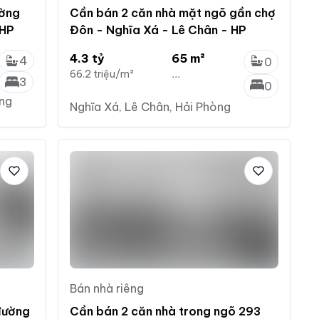
ường
Cần bán 2 căn nhà mặt ngõ gần chợ
 HP
Đôn - Nghĩa Xá - Lê Chân - HP
4.3 tỷ
65 m²
4
0
66.2 triệu/m²
...
3
0
òng
Nghĩa Xá, Lê Chân, Hải Phòng
Bán nhà riêng
đường
Cần bán 2 căn nhà trong ngõ 293