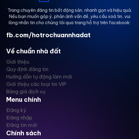
Trang chuyên đăng tin bất động sản, nhanh gọn và hiệu quả.
Nếu bạn muốn góp ý, phản ánh vấn đề, yêu cầu xoá tin, vui
lòng nhắn tin cho chúng tôi qua trang hỗ trợ trên facebook:
fb.com/hotrochuannhadat
Về chuẩn nhà đất
Giới thiệu
Quy định đăng tin
Hướng dẫn tự động làm mới
Giới thiệu các loại tin VIP
Bảng giá dịch vụ
Menu chính
Đăng ký
Đăng nhập
Đăng tin mới
Chính sách