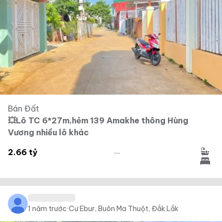
Bán Đất
💥Lô TC 6*27m,hẻm 139 Amakhe thông Hùng
Vương nhiều lô khác
...
2.66 tỷ
1 năm trước
·
Cư Ebur, Buôn Ma Thuột, Đắk Lắk