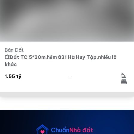
Bán Đất
💥Đất TC 5*20m,hẻm 831 Hà Huy Tập,nhiều lô
khác
...
1.55 tỷ
Chuẩn
Nhà đất