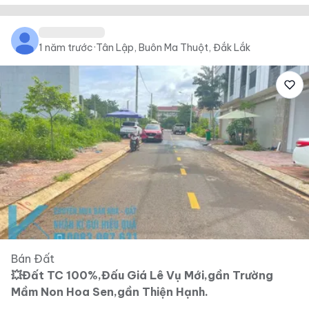
1 năm trước
·
Tân Lập, Buôn Ma Thuột, Đắk Lắk
Bán Đất
💥Đất TC 100%,Đấu Giá Lê Vụ Mới,gần Trường
Mầm Non Hoa Sen,gần Thiện Hạnh.