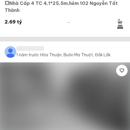
💥Nhà Cấp 4 TC 4,1*25,5m,hẻm 102 Nguyễn Tất
Thành
...
2.69 tỷ
1 năm trước
·
Hòa Thuận, Buôn Ma Thuột, Đắk Lắk