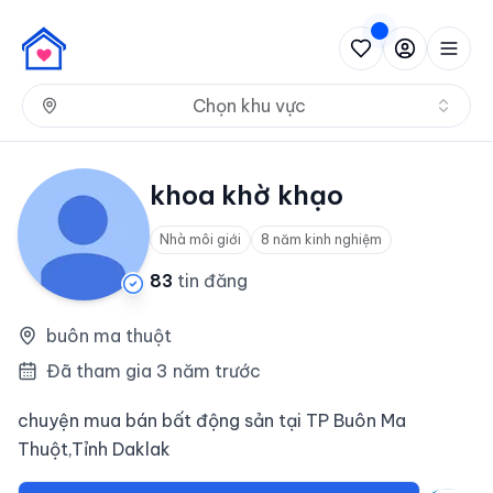
Nh
Chọn khu vực
khoa khờ khạo
Nhà môi giới
8 năm kinh nghiệm
83
tin đăng
buôn ma thuột
Đã tham gia 3 năm trước
chuyện mua bán bất động sản tại TP Buôn Ma
Thuột,Tỉnh Daklak