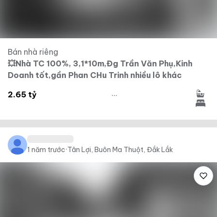
Bán nhà riêng
💥Nhà TC 100%, 3,1*10m,Đg Trần Văn Phụ,Kinh
Doanh tốt,gần Phan CHu Trinh nhiều lô khác
...
2.65 tỷ
1 năm trước
·
Tân Lợi, Buôn Ma Thuột, Đắk Lắk