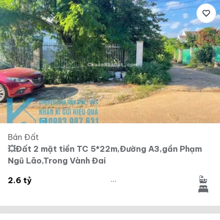
Bán Đất
💥Đất 2 mặt tiền TC 5*22m,Đường A3,gần Phạm
Ngũ Lão,Trong Vành Đai
...
2.6 tỷ