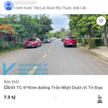
1 năm trước
·
Tân Lợi, Buôn Ma Thuột, Đắk Lắk
Bán Đất
💥Đất TC 6*40m đường Trần Nhật Duật,Vị Trí Đẹp
...
7.3 tỷ