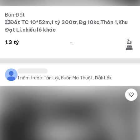
Bán Đất
💥Đất TC 10*52m,1 tỷ 300tr,Đg 10kc,Thôn 1,Khu
Đạt Lí,nhiều lô khác
...
1.3 tỷ
1 năm trước
·
Tân Lợi, Buôn Ma Thuột, Đắk Lắk