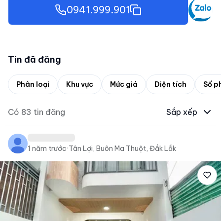
0941.999.901
Tin đã đăng
Phân loại
Khu vực
Mức giá
Diện tích
Số p
Có
83
tin đăng
Sắp xếp
1 năm trước
·
Tân Lợi, Buôn Ma Thuột, Đắk Lắk