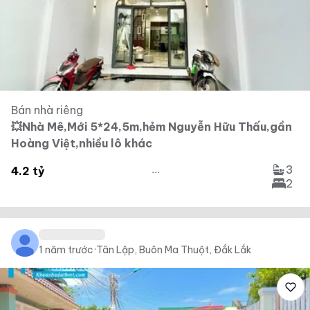
Bán nhà riêng
💥Nhà Mê,Mới 5*24,5m,hẻm Nguyễn Hữu Thấu,gần
Hoàng Việt,nhiều lô khác
3
...
4.2 tỷ
2
1 năm trước
·
Tân Lập, Buôn Ma Thuột, Đắk Lắk