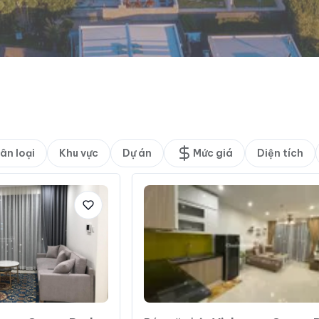
ân loại
Khu vực
Dự án
Mức giá
Diện tích