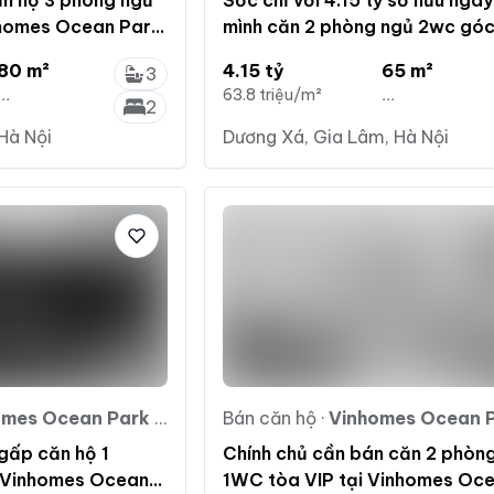
n hộ 3 phòng ngủ
Sốc chỉ với 4.15 tỷ sở hữu nga
homes Ocean Park
mình căn 2 phòng ngủ 2wc gó
65m2 đủ đồ
80 m²
4.15 tỷ
65 m²
3
...
63.8 triệu/m²
...
2
Hà Nội
Dương Xá, Gia Lâm, Hà Nội
es Ocean Park Gia Lâm
Bán căn hộ
·
Vinhomes Ocean Park G
gấp căn hộ 1
Chính chủ cần bán căn 2 phòn
i Vinhomes Ocean
1WC tòa VIP tại Vinhomes Oc