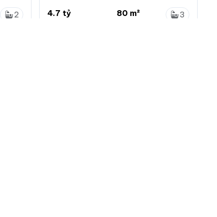
giá chỉ 4.7 tỷ
4.7 tỷ
80 m²
2
3
58.8 triệu/m²
...
1
2
Dương Xá, Gia Lâm, Hà Nội
 nhà đất
Menu chính
Chính sách
Đăng ký
Chính sách bảo mật
ng tin
Đăng nhập
Chính sách khiếu nại
tự động làm mới
Đăng tin mới
Chính sách và quy định
ác loại tin VIP
ch vụ