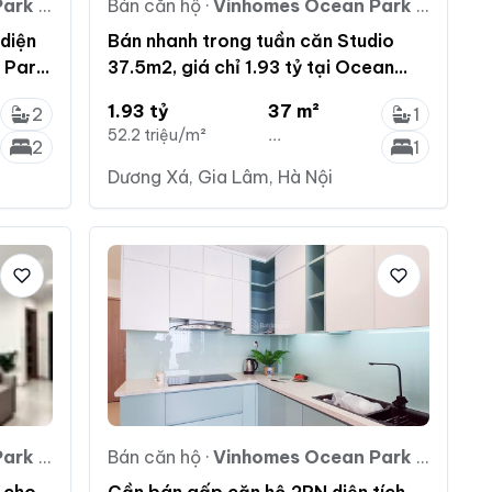
ia Lâm
Bán căn hộ
·
Vinhomes Ocean Park Gia Lâm
diện
Bán nhanh trong tuần căn Studio
 Park,
37.5m2, giá chỉ 1.93 tỷ tại Ocean
Park Gia Lâm - Hà Nội
1.93 tỷ
37 m²
2
1
52.2 triệu/m²
...
2
1
Dương Xá, Gia Lâm, Hà Nội
ia Lâm
Bán căn hộ
·
Vinhomes Ocean Park Gia Lâm