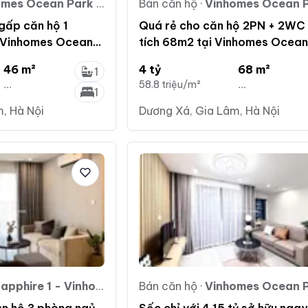
es Ocean Park Gia Lâm
Bán căn hộ
·
Vinhomes Ocean Park G
gấp căn hộ 1
Quá rẻ cho căn hộ 2PN + 2WC 
i Vinhomes Ocean
tích 68m2 tại Vinhomes Ocean
 LH: 0936 721 ***
giá chỉ 4 tỷ
46 m²
4 tỷ
68 m²
1
...
58.8 triệu/m²
...
1
, Hà Nội
Dương Xá, Gia Lâm, Hà Nội
 Vinhomes Ocean Park - Vinhomes Ocean Park Gia Lâm
Bán căn hộ
·
Vinhomes Ocean Park G