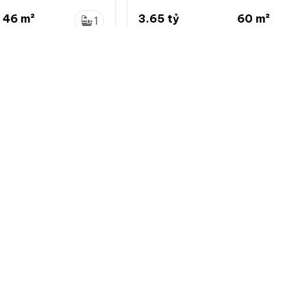
 LH: 0936 721 ***
Park, giá chỉ 3.65 tỷ
46 m²
3.65 tỷ
60 m²
1
...
60.8 triệu/m²
...
1
, Hà Nội
Dương Xá, Gia Lâm, Hà Nội
Về chuẩn
Giới thiệu
Quy định đă
Hướng dẫn 
Giới thiệu c
Bảng giá dị