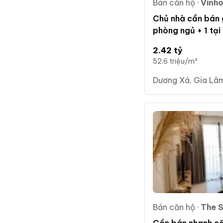
Bán căn hộ
·
Vinhom
Chủ nhà cần bán 
phòng ngủ + 1 tạ
Park giá 2.42 tỷ.
2.42 tỷ
52.6 triệu/m²
Dương Xá, Gia Lâm
Bán căn hộ
·
The Sapphire 1 -