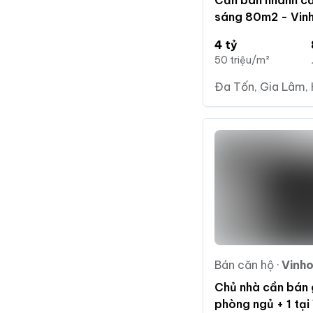
Cần bán nhanh că
sáng 80m2 - Vin
giá chỉ 4 tỷ
4 tỷ
50 triệu/m²
Đa Tốn, Gia Lâm, 
Bán căn hộ
·
Vinhom
Chủ nhà cần bán 
phòng ngủ + 1 tạ