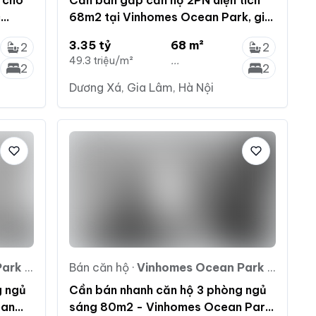
y cho
Cần bán gấp căn hộ 2PN diện tích
c
68m2 tại Vinhomes Ocean Park, giá
chỉ 3.35 tỷ. LH: 0936 721 ***
3.35 tỷ
68 m²
2
2
49.3 triệu/m²
...
2
2
Dương Xá, Gia Lâm, Hà Nội
ia Lâm
Bán căn hộ
·
Vinhomes Ocean Park Gia Lâm
g ngủ
Cần bán nhanh căn hộ 3 phòng ngủ
ean
sáng 80m2 - Vinhomes Ocean Park,