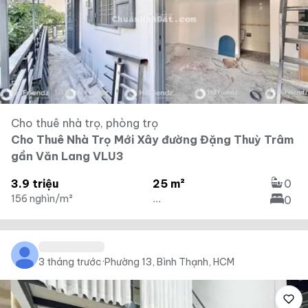
Cho thuê nhà trọ, phòng trọ
Cho Thuê Nhà Trọ Mới Xây đường Đặng Thuỳ Trâm
gần Văn Lang VLU3
3.9 triệu
25 m²
0
156 nghìn/m²
...
0
3 tháng trước
·
Phường 13, Bình Thạnh, HCM