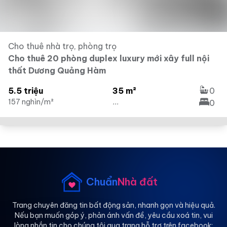
Cho thuê nhà trọ, phòng trọ
Cho thuê 20 phòng duplex luxury mới xây full nội
thất Dương Quảng Hàm
5.5 triệu
35 m²
0
157 nghìn/m²
...
0
Chuẩn
Nhà đất
Trang chuyên đăng tin bất động sản, nhanh gọn và hiệu quả.
Nếu bạn muốn góp ý, phản ánh vấn đề, yêu cầu xoá tin, vui
lòng nhắn tin cho chúng tôi qua trang hỗ trợ trên facebook: