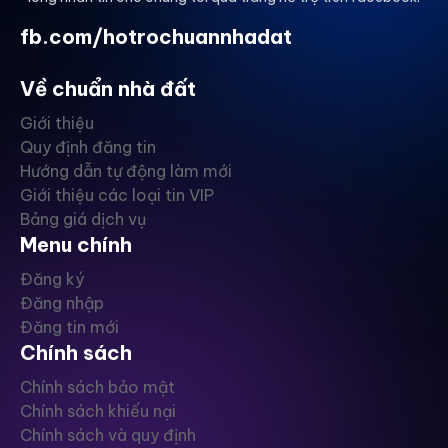
fb.com/hotrochuannhadat
Về chuẩn nhà đất
Giới thiệu
Quy định đăng tin
Hướng dẫn tự động làm mới
Giới thiệu các loại tin VIP
Bảng giá dịch vụ
Menu chính
Đăng ký
Đăng nhập
Đăng tin mới
Chính sách
Chính sách bảo mật
Chính sách khiếu nại
Chính sách và quy định