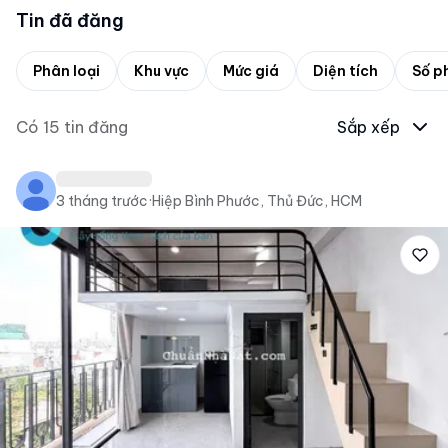
Tin đã đăng
Phân loại
Khu vực
Mức giá
Diện tích
Số p
Có
15
tin đăng
Sắp xếp
3 tháng trước
·
Hiệp Bình Phước, Thủ Đức, HCM