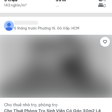
143 nghìn/m²
...
0
6 tháng trước
·
Phường 16, Gò Vấp, HCM
Cho thuê nhà trọ, phòng trọ
Cho Thuê Phòng Trọ Sinh Viên Có Gác 30m2 Lê