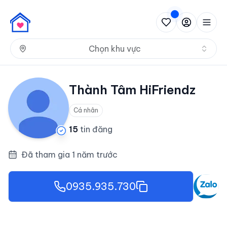
Nh
Chọn khu vực
Thành Tâm HiFriendz
Cá nhân
15
tin đăng
Đã tham gia 1 năm trước
0935.935.730