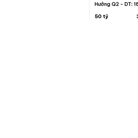
Hưởng Q2 - DT: 1
tầng - Giá 120 tỷ
50 tỷ
150.2 triệu/m²
Thảo Điền, Quận 2
Chuẩn
Nhà đất
Trang chuyên đăng tin bất động sản, nhanh gọn và hiệu
quả.
Nếu bạn muốn góp ý, phản ánh vấn đề, yêu cầu xoá tin, vui
lòng nhắn tin cho chúng tôi qua trang hỗ trợ trên facebook:
fb.com/hotrochuannhadat