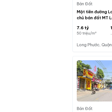
Bán Đất
Mặt tiên đường L
chủ bán đất MT 
8*20m - công nhậ
7.6 tỷ
50 triệu/m²
.
Long Phước, Quận 
Bán Đất