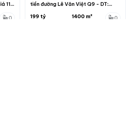
iá 110
tiền đường Lê Văn Việt Q9 - DT:
40*79 - HĐT 205tr/th - giá 199 tỷ
199 tỷ
1400 m²
0
0
142.1 triệu/m²
40 x 35m
0
0
Tăng Nhơn Phú A, Quận 9, Hồ Chí Minh
 nhà đất
Menu chính
Chính sách
Đăng ký
Chính sách bảo mật
ng tin
Đăng nhập
Chính sách khiếu nại
tự động làm mới
Đăng tin mới
Chính sách và quy định
ác loại tin VIP
ch vụ