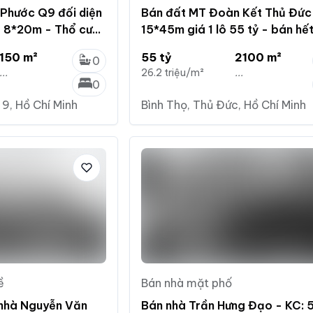
Phước Q9 đối diện
Bán đất MT Đoàn Kết Thủ Đức
 8*20m - Thổ cư
15*45m giá 1 lô 55 tỷ - bán hết
 do -Giá 7,6 tỷ
165 tỷ - còn thương lượng sâu
150 m²
55 tỷ
2100 m²
0
...
26.2 triệu/m²
...
0
9, Hồ Chí Minh
Bình Thọ, Thủ Đức, Hồ Chí Minh
ề
Bán nhà mặt phố
 nhà Nguyễn Văn
Bán nhà Trần Hưng Đạo - KC: 