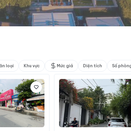
ân loại
Khu vực
Mức giá
Diện tích
Số phòn