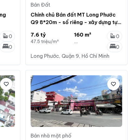
Bán Đất
ờng
Chính chủ Bán đất MT Long Phước
Q9 8*20m - sổ riêng - xây dựng tự
do - Giá 7.6 tỷ
7.6 tỷ
160 m²
0
0
47.5 triệu/m²
...
0
0
Long Phước, Quận 9, Hồ Chí Minh
Bán nhà mặt phố