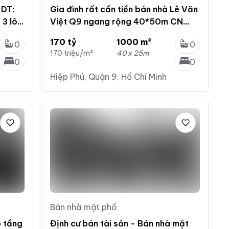
 DT:
Gia đình rất cần tiền bán nhà Lê Văn
 3 lô
Việt Q9 ngang rộng 40*50m CN
1000m - Đơn giá rẻ - Giá 170 tỷ
170 tỷ
1000 m²
0
0
170 triệu/m²
40 x 25m
0
0
Hiệp Phú, Quận 9, Hồ Chí Minh
Bán nhà mặt phố
5 tầng
Định cư bán tài sản - Bán nhà mặt