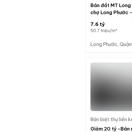
Bán đất MT Long 
chợ Long Phước -
full - Xây dựng tự
7.6 tỷ
50.7 triệu/m²
Long Phước, Quận 
Bán biệt thự liền k
Giảm 20 tỷ -Bán