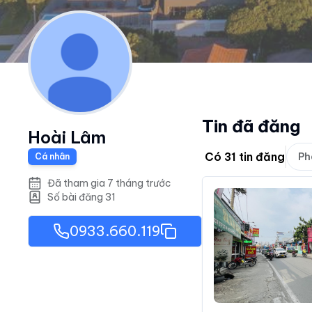
Tin đã đăng
Hoài Lâm
Có
31
tin đăng
Ph
Cá nhân
Đã tham gia 7 tháng trước
Số bài đăng
31
0933.660.119