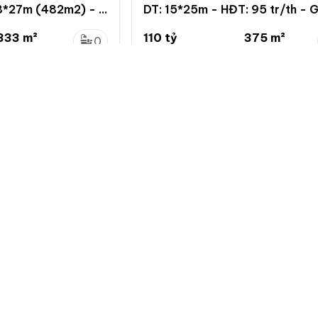
8*27m (482m2) - 1
DT: 15*25m - HĐT: 95 tr/th - G
tỷ
333 m²
110 tỷ
375 m²
0
17 x 19.6m
293.3 triệu/m²
15 x 25m
0
, Hồ Chí Minh
Cầu Kho, Quận 1, Hồ Chí Minh
Về chuẩn
Giới thiệu
Quy định đă
Hướng dẫn 
Giới thiệu c
Bảng giá dị