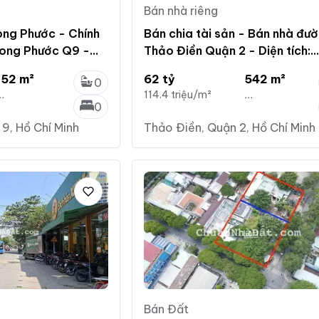
Bán nhà riêng
ong Phước - Chính
Bán chia tài sản - Bán nhà đư
Long Phước Q9 -
Thảo Điền Quận 2 - Diện tích:
n đủ - Giá 7.6 tỷ
20*37m CN 542m2 - Giá 62 tỷ
152 m²
62 tỷ
542 m²
0
..
114.4 triệu/m²
...
0
9, Hồ Chí Minh
Thảo Điền, Quận 2, Hồ Chí Minh
Bán Đất